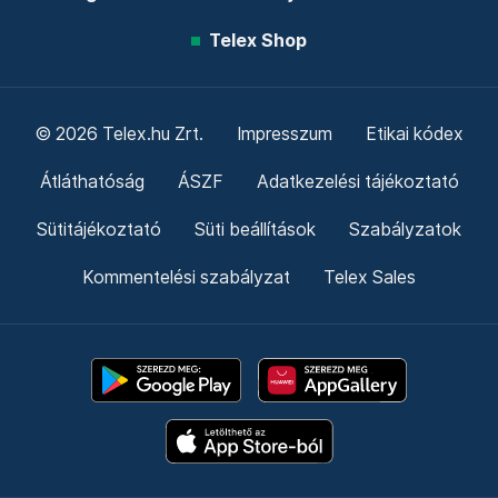
Telex Shop
© 2026 Telex.hu Zrt.
Impresszum
Etikai kódex
Átláthatóság
ÁSZF
Adatkezelési tájékoztató
Sütitájékoztató
Süti beállítások
Szabályzatok
Kommentelési szabályzat
Telex Sales