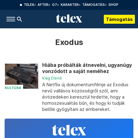
TELEX
AFTER
G7
KARAKTER
TÁMOGATÁS
SHOP
Támogatás
Exodus
Hiába próbálták átnevelni, ugyanúgy
vonzódott a saját neméhez
Klág Dávid
A Netflix új dokumentumfilmje az Exodus
KULTÚRA
nevű vallásos közösségről szól, ami
évtizedeken keresztül hirdette, hogy a
homoszexualitás bűn, és hogy ki tudják
belőle gyógyítani az embereket.