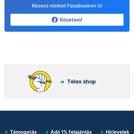
Kövess minket Facebookon is!
Követem!
Telex shop
Támogatás
Adó 1% felajánlás
Hírlevelek