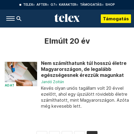
TELEX
AFTER
G7
KARAKTER
TÁMOGATÁS
SHOP
Támogatás
Elmúlt 20 év
Nem számíthatunk túl hosszú életre
Magyarországon, de legalább
egészségesnek érezzük magunkat
Jandó Zoltán
ADAT
Kevés olyan uniós tagállam volt 20 évvel
ezelőtt, ahol egy újszülött rövidebb életre
számíthatott, mint Magyarországon. Azóta
még kevesebb lett.