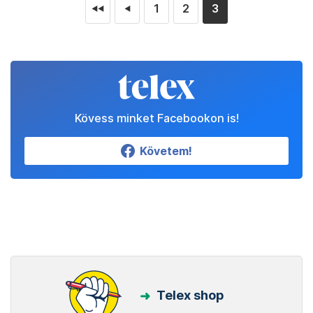
1
2
3
◄◄
◄
Kövess minket Facebookon is!
Követem!
Telex shop