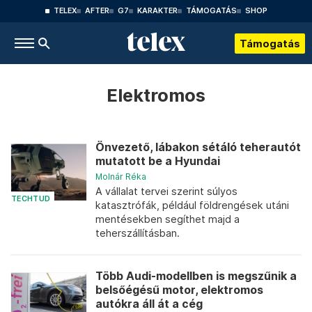
TELEX
AFTER
G7
KARAKTER
TÁMOGATÁS
SHOP
Támogatás
Elektromos
Önvezető, lábakon sétáló teherautót
mutatott be a Hyundai
Molnár Réka
A vállalat tervei szerint súlyos
TECHTUD
katasztrófák, például földrengések utáni
mentésekben segíthet majd a
teherszállításban.
Több Audi-modellben is megszűnik a
belsőégésű motor, elektromos
autókra áll át a cég