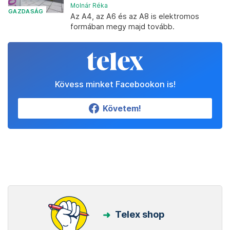
Molnár Réka
GAZDASÁG
Az A4, az A6 és az A8 is elektromos
formában megy majd tovább.
Kövess minket Facebookon is!
Követem!
Telex shop