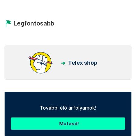
Legfontosabb
Telex shop
További élő árfolyamok!
Mutasd!