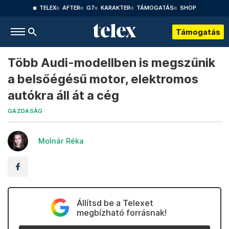
TELEX
AFTER
G7
KARAKTER
TÁMOGATÁS
SHOP
Támogatás
Több Audi-modellben is megszűnik
a belsőégésű motor, elektromos
autókra áll át a cég
GAZDASÁG
Molnár Réka
Állítsd be a Telexet
megbízható forrásnak!