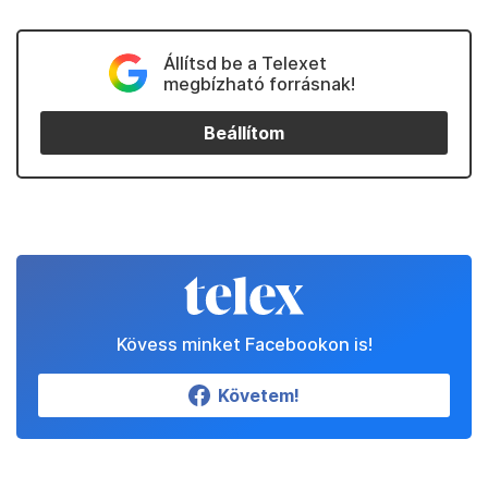
Állítsd be a Telexet
megbízható forrásnak!
Beállítom
Kövess minket Facebookon is!
Követem!