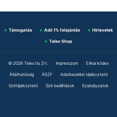
Támogatás
Adó 1% felajánlás
Hírlevelek
Telex Shop
© 2026 Telex.hu Zrt.
Impresszum
Etikai kódex
Átláthatóság
ÁSZF
Adatkezelési tájékoztató
Sütitájékoztató
Süti beállítások
Szabályzatok
Kommentelési szabályzat
Telex Sales