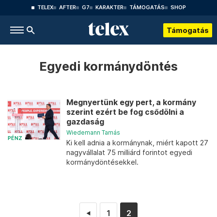
TELEX
AFTER
G7
KARAKTER
TÁMOGATÁS
SHOP
Támogatás
Egyedi kormánydöntés
Megnyertünk egy pert, a kormány
szerint ezért be fog csődölni a
gazdaság
Wiedemann Tamás
PÉNZ
Ki kell adnia a kormánynak, miért kapott 27
nagyvállalat 75 milliárd forintot egyedi
kormánydöntésekkel.
1
2
◄