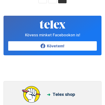
Kövess minket Facebookon is!
Követem!
Telex shop