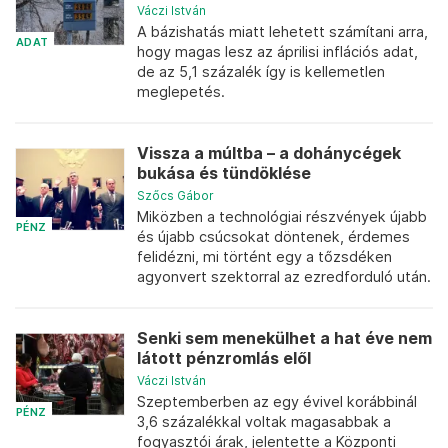
Váczi István
A bázishatás miatt lehetett számítani arra,
ADAT
hogy magas lesz az áprilisi inflációs adat,
de az 5,1 százalék így is kellemetlen
meglepetés.
Vissza a múltba – a dohánycégek
bukása és tündöklése
Szőcs Gábor
Miközben a technológiai részvények újabb
PÉNZ
és újabb csúcsokat döntenek, érdemes
felidézni, mi történt egy a tőzsdéken
agyonvert szektorral az ezredforduló után.
Senki sem menekülhet a hat éve nem
látott pénzromlás elől
Váczi István
Szeptemberben az egy évivel korábbinál
PÉNZ
3,6 százalékkal voltak magasabbak a
fogyasztói árak, jelentette a Központi