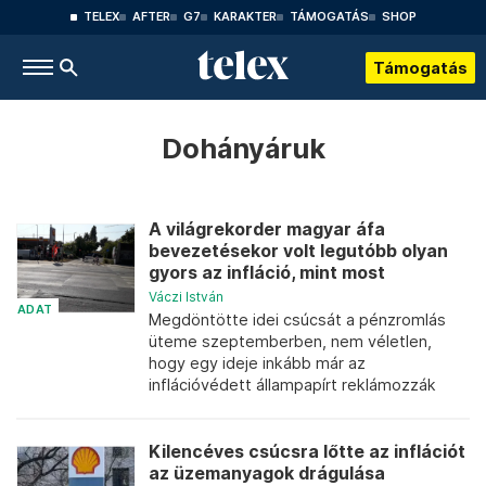
TELEX
AFTER
G7
KARAKTER
TÁMOGATÁS
SHOP
Támogatás
Dohányáruk
A világrekorder magyar áfa
bevezetésekor volt legutóbb olyan
gyors az infláció, mint most
Váczi István
ADAT
Megdöntötte idei csúcsát a pénzromlás
üteme szeptemberben, nem véletlen,
hogy egy ideje inkább már az
inflációvédett állampapírt reklámozzák
Kilencéves csúcsra lőtte az inflációt
az üzemanyagok drágulása