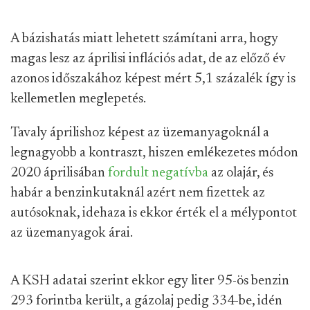
A bázishatás miatt lehetett számítani arra, hogy
magas lesz az áprilisi inflációs adat, de az előző év
azonos időszakához képest mért 5,1 százalék így is
kellemetlen meglepetés.
Tavaly áprilishoz képest az üzemanyagoknál a
legnagyobb a kontraszt, hiszen emlékezetes módon
2020 áprilisában
fordult negatívba
az olajár, és
habár a benzinkutaknál azért nem fizettek az
autósoknak, idehaza is ekkor érték el a mélypontot
az üzemanyagok árai.
A KSH adatai szerint ekkor egy liter 95-ös benzin
293 forintba került, a gázolaj pedig 334-be, idén