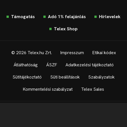
Támogatás
Adó 1% felajánlás
Hírlevelek
Telex Shop
© 2026 Telex.hu Zrt.
Impresszum
Etikai kódex
Átláthatóság
ÁSZF
Adatkezelési tájékoztató
Sütitájékoztató
Süti beállítások
Szabályzatok
Kommentelési szabályzat
Telex Sales