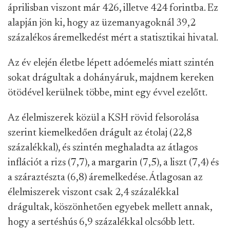
áprilisban viszont már 426, illetve 424 forintba. Ez
alapján jön ki, hogy az üzemanyagoknál 39,2
százalékos áremelkedést mért a statisztikai hivatal.
Az év elején életbe lépett adóemelés miatt szintén
sokat drágultak a dohányáruk, majdnem kereken
ötödével kerülnek többe, mint egy évvel ezelőtt.
Az élelmiszerek közül a KSH rövid felsorolása
szerint kiemelkedően drágult az étolaj (22,8
százalékkal), és szintén meghaladta az átlagos
inflációt a rizs (7,7), a margarin (7,5), a liszt (7,4) és
a száraztészta (6,8) áremelkedése. Átlagosan az
élelmiszerek viszont csak 2,4 százalékkal
drágultak, köszönhetően egyebek mellett annak,
hogy a sertéshús 6,9 százalékkal olcsóbb lett.