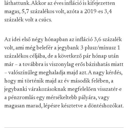
láthattunk. Akkor az éves infláció is kifejezetten
magas, 5,7 százalékos volt, azóta a 2019-es 3,4
százalék volt a csúcs.
Az idei első négy hónapban az infláció 3,6 százalék
volt, ami még belefér a jegybank 3 plusz/mínusz 1
százalékos céljába, de a következő pár hónap után
már – a továbbra is viszonylag erős bázishatás miatt
– valószínűleg meghaladja majd azt. A nagy kérdés,
hogy mi történik majd az év második felében, a
jegybanki várakozásoknak megfelelően visszatér-e
a pénzromlás egy mérsékeltebb pályára, vagy
magasan marad, lépésre késztetve a döntéshozókat.