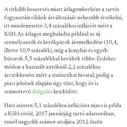
A ritkább beszerzés miatt átlagemberként a tartós
fogyasztási cikkek árváltozását nehezebb érzékelni,
itt mindenesetre 3,4 százalékos inflációt mért a
KSH. Az átlagot meghaladta például az új
személyautók és kerékpárok áremelkedése (10,4,
illetve 10,9 százalék), míg a konyhai és egyéb
bútorok 5,5 százalékkal kerültek többe. Érdekes
módon a használt autóknál 2,2 százalékos
árcsökkenést mért a statisztikai hivatal, pedig a
piaci jelzések alapján úgy tűnt, hogy itt is
számottevő
drágulás
kezdődött.
Havi szinten 5,1 százalékos inflációra nincs is példa
a KSH rövid, 2017 januárjáig tartó adatsorában,
ennél nagyobb számot utoljára 2012 őszén