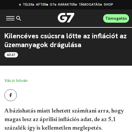
TELEX
AFTER
G7
KARAKTER
TÁMOGATÁS
SHOP
Támogatás
Kilencéves csúcsra lőtte az inflációt az
üzemanyagok drágulása
ADAT
Váczi István
A bázishatás miatt lehetett számítani arra, hogy
magas lesz az áprilisi inflációs adat, de az 5,1
százalék így is kellemetlen meglepetés.