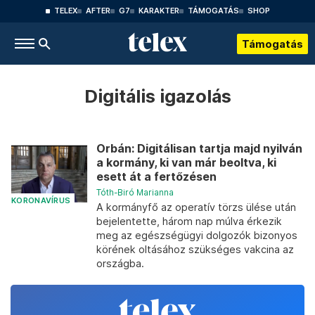
TELEX
AFTER
G7
KARAKTER
TÁMOGATÁS
SHOP
Támogatás
Digitális igazolás
Orbán: Digitálisan tartja majd nyilván
a kormány, ki van már beoltva, ki
esett át a fertőzésen
Tóth-Biró Marianna
KORONAVÍRUS
A kormányfő az operatív törzs ülése után
bejelentette, három nap múlva érkezik
meg az egészségügyi dolgozók bizonyos
körének oltásához szükséges vakcina az
országba.