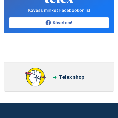
Kövess minket Facebookon is!
Követem!
Telex shop