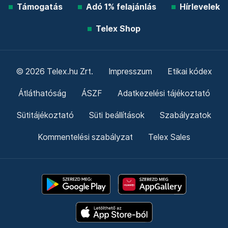
Támogatás
Adó 1% felajánlás
Hírlevelek
Telex Shop
© 2026 Telex.hu Zrt.
Impresszum
Etikai kódex
Átláthatóság
ÁSZF
Adatkezelési tájékoztató
Sütitájékoztató
Süti beállítások
Szabályzatok
Kommentelési szabályzat
Telex Sales