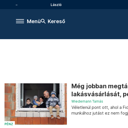
László
Menü
Kereső
Még jobban megtám
lakásvásárlását, p
Wiedemann Tamás
Véletlenül pont ott, ahol a
munkához jutást ez nem fogj
PÉNZ