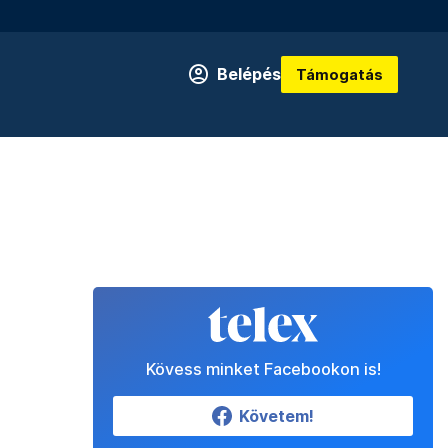
Belépés
Támogatás
Kövess minket Facebookon is!
Követem!