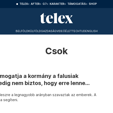
TELEX
AFTER
G7
KARAKTER
TÁMOGATÁS
SHOP
BELFÖLD
KÜLFÖLD
GAZDASÁG
VIDEÓ
ÉLET
TECHTUD
ENGLISH
Csok
ogatja a kormány a falusiak
edig nem biztos, hogy erre lenne...
 Fideszre a legnagyobb arányban szavaztak az emberek. A
a segíteni.