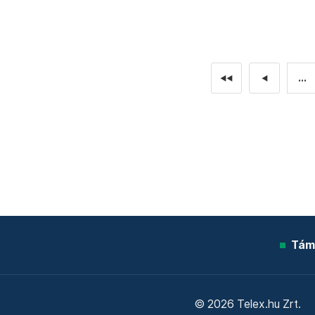
...
◄◄
◄
Tám
© 2026 Telex.hu Zrt.