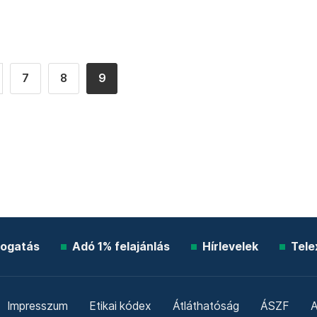
7
8
9
ogatás
Adó 1% felajánlás
Hírlevelek
Tele
Impresszum
Etikai kódex
Átláthatóság
ÁSZF
A