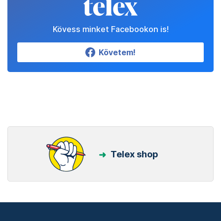
Kövess minket Facebookon is!
Követem!
Telex shop