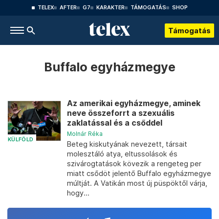
TELEX
AFTER
G7
KARAKTER
TÁMOGATÁS
SHOP
Támogatás
Buffalo egyházmegye
Az amerikai egyházmegye, aminek
neve összeforrt a szexuális
zaklatással és a csőddel
Molnár Réka
KÜLFÖLD
Beteg kiskutyának nevezett, társait
molesztáló atya, eltussolások és
szivárogtatások kövezik a rengeteg per
miatt csődöt jelentő Buffalo egyházmegye
múltját. A Vatikán most új püspöktől várja,
hogy...