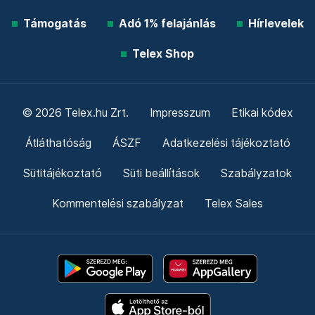
Támogatás
Adó 1% felajánlás
Hírlevelek
Telex Shop
© 2026 Telex.hu Zrt.
Impresszum
Etikai kódex
Átláthatóság
ÁSZF
Adatkezelési tájékoztató
Sütitájékoztató
Süti beállítások
Szabályzatok
Kommentelési szabályzat
Telex Sales