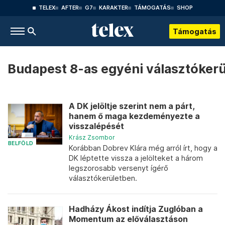
TELEX
AFTER
G7
KARAKTER
TÁMOGATÁS
SHOP
Támogatás
Budapest 8-as egyéni választókerü
A DK jelöltje szerint nem a párt,
hanem ő maga kezdeményezte a
visszalépését
Krász Zsombor
BELFÖLD
Korábban Dobrev Klára még arról írt, hogy a
DK léptette vissza a jelölteket a három
legszorosabb versenyt ígérő
választókerületben.
Hadházy Ákost indítja Zuglóban a
Momentum az előválasztáson