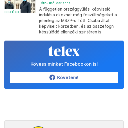
Tóth-Biró Marianna
A független országgyűlési képviselő
BELFÖLD
indulása okozhat még feszültségeket a
jelenleg az MSZP-s Tóth Csaba által
képviselt körzetben, és az összefogni
készülődő ellenzéki színtéren is.
Kövess minket Facebookon is!
Követem!