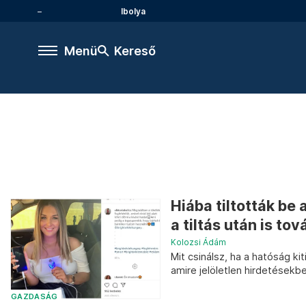
Ibolya
Menü
Kereső
Hiába tiltották be 
a tiltás után is to
Kolozsi Ádám
Mit csinálsz, ha a hatóság ki
amire jelöletlen hirdetések
GAZDASÁG