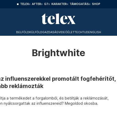
TELEX
AFTER
G7
KARAKTER
TÁMOGATÁS
SHOP
BELFÖLD
KÜLFÖLD
GAZDASÁG
VIDEÓ
ÉLET
TECHTUD
ENGLISH
Brightwhite
az influenszerekkel promotált fogfehérítőt,
vább reklámozták
tiltja a termékedet a forgalomból, és betiltják a reklámozását,
ben nyálcsorgattak az influenszereid? Megoldod okosba.