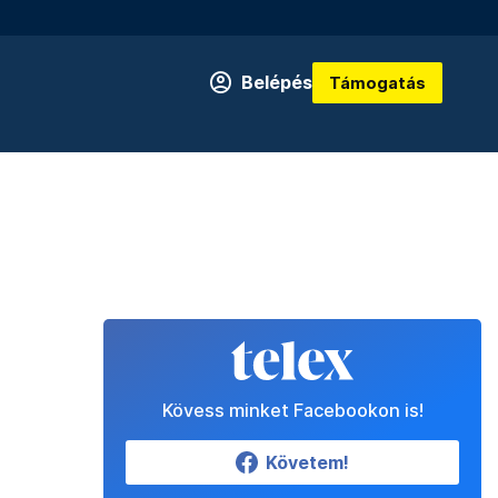
Belépés
Támogatás
Kövess minket Facebookon is!
Követem!