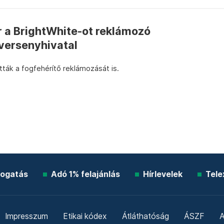
r a BrightWhite-ot reklámozó
 versenyhivatal
tták a fogfehérítő reklámozását is.
ogatás
Adó 1% felajánlás
Hírlevelek
Tele
Impresszum
Etikai kódex
Átláthatóság
ÁSZF
A