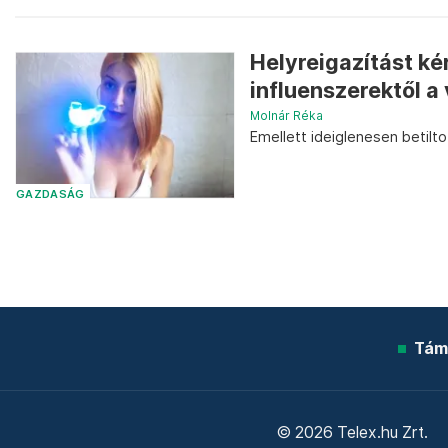
Helyreigazítást ké
influenszerektől a
Molnár Réka
Emellett ideiglenesen betilto
GAZDASÁG
Tám
© 2026 Telex.hu Zrt.