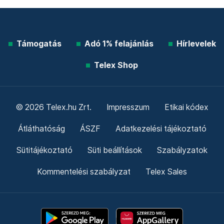
Támogatás
Adó 1% felajánlás
Hírlevelek
Telex Shop
© 2026 Telex.hu Zrt.
Impresszum
Etikai kódex
Átláthatóság
ÁSZF
Adatkezelési tájékoztató
Sütitájékoztató
Süti beállítások
Szabályzatok
Kommentelési szabályzat
Telex Sales