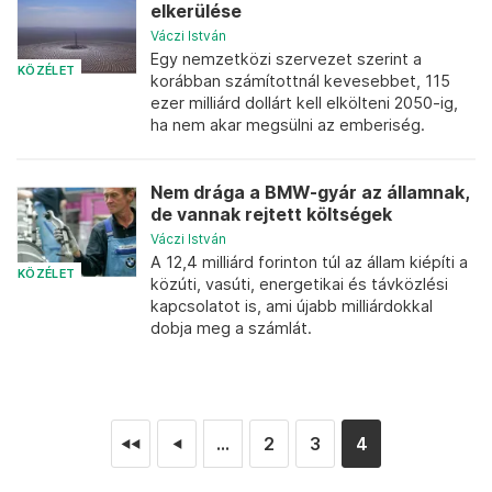
elkerülése
Váczi István
Egy nemzetközi szervezet szerint a
KÖZÉLET
korábban számítottnál kevesebbet, 115
ezer milliárd dollárt kell elkölteni 2050-ig,
ha nem akar megsülni az emberiség.
Nem drága a BMW-gyár az államnak,
de vannak rejtett költségek
Váczi István
A 12,4 milliárd forinton túl az állam kiépíti a
KÖZÉLET
közúti, vasúti, energetikai és távközlési
kapcsolatot is, ami újabb milliárdokkal
dobja meg a számlát.
...
2
3
4
◄◄
◄