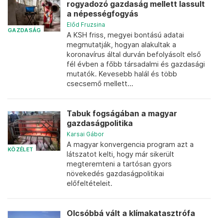
rogyadozó gazdaság mellett lassult
a népességfogyás
Előd Fruzsina
GAZDASÁG
A KSH friss, megyei bontású adatai
megmutatják, hogyan alakultak a
koronavírus által durván befolyásolt első
fél évben a főbb társadalmi és gazdasági
mutatók. Kevesebb halál és több
csecsemő mellett...
Tabuk fogságában a magyar
gazdaságpolitika
Karsai Gábor
A magyar konvergencia program azt a
KÖZÉLET
látszatot kelti, hogy már sikerült
megteremteni a tartósan gyors
növekedés gazdaságpolitikai
előfeltételeit.
Olcsóbbá vált a klímakatasztrófa