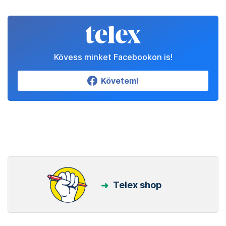
Kövess minket Facebookon is!
Követem!
Telex shop