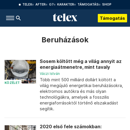
TELEX
AFTER
G7
KARAKTER
TÁMOGATÁS
SHOP
Támogatás
Beruházások
Sosem költött még a világ annyit az
energiaátmenetre, mint tavaly
Váczi István
Több mint 500 milliárd dollárt költött a
KÖZÉLET
világ megújuló energetikai beruházásokra,
elektromos autókra és más olyan
technológiákra, amelyek a fosszilis
energiaforrásoktól történő elszakadást
segítik.
2020 első fele számokban: