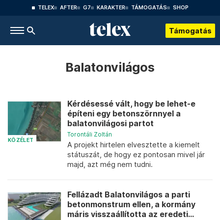
TELEX
AFTER
G7
KARAKTER
TÁMOGATÁS
SHOP
Támogatás
Balatonvilágos
Kérdésessé vált, hogy be lehet-e
építeni egy betonszörnnyel a
balatonvilágosi partot
Torontáli Zoltán
KÖZÉLET
A projekt hirtelen elvesztette a kiemelt
státuszát, de hogy ez pontosan mivel jár
majd, azt még nem tudni.
Fellázadt Balatonvilágos a parti
betonmonstrum ellen, a kormány
máris visszaállította az eredeti...