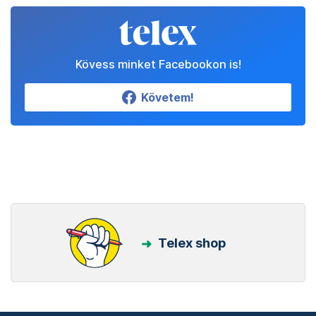
Kövess minket Facebookon is!
Követem!
Telex shop