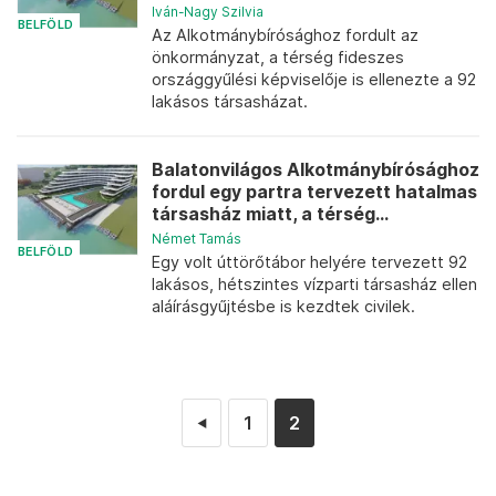
Iván-Nagy Szilvia
BELFÖLD
Az Alkotmánybírósághoz fordult az
önkormányzat, a térség fideszes
országgyűlési képviselője is ellenezte a 92
lakásos társasházat.
Balatonvilágos Alkotmánybírósághoz
fordul egy partra tervezett hatalmas
társasház miatt, a térség...
Német Tamás
BELFÖLD
Egy volt úttörőtábor helyére tervezett 92
lakásos, hétszintes vízparti társasház ellen
aláírásgyűjtésbe is kezdtek civilek.
1
2
◄