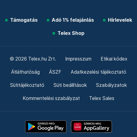
Támogatás
Adó 1% felajánlás
Hírlevelek
Telex Shop
© 2026 Telex.hu Zrt.
Impresszum
Etikai kódex
Átláthatóság
ÁSZF
Adatkezelési tájékoztató
Sütitájékoztató
Süti beállítások
Szabályzatok
Kommentelési szabályzat
Telex Sales