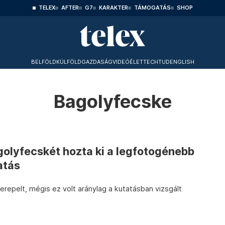
TELEX
AFTER
G7
KARAKTER
TÁMOGATÁS
SHOP
BELFÖLD
KÜLFÖLD
GAZDASÁG
VIDEÓ
ÉLET
TECHTUD
ENGLISH
Bagolyfecske
golyfecskét hozta ki a legfotogénebb
atás
repelt, mégis ez volt aránylag a kutatásban vizsgált