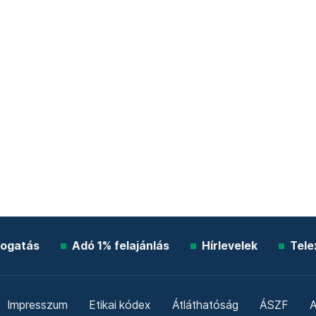
ogatás
Adó 1% felajánlás
Hírlevelek
Tele
Impresszum
Etikai kódex
Átláthatóság
ÁSZF
A