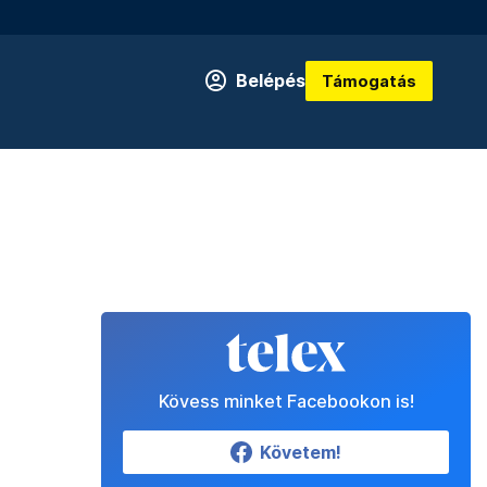
Belépés
Támogatás
Kövess minket Facebookon is!
Követem!