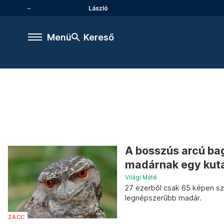
László
Menü
Kereső
A bosszús arcú ba
madárnak egy kut
Világi Máté
27 ezerből csak 65 képen sze
legnépszerűbb madár.
ZACC