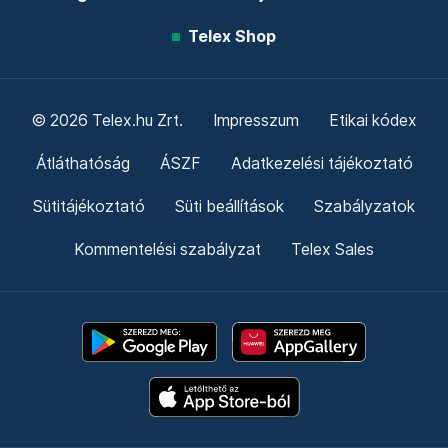
Telex Shop
© 2026 Telex.hu Zrt.
Impresszum
Etikai kódex
Átláthatóság
ÁSZF
Adatkezelési tájékoztató
Sütitájékoztató
Süti beállítások
Szabályzatok
Kommentelési szabályzat
Telex Sales