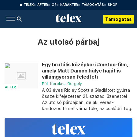
TELEX
AFTER
G7
KARAKTER
TÁMOGATÁS
SHOP
Támogatás
Az utolsó párbaj
Egy brutális középkori #metoo-film,
amely Matt Damon hülye haját is
villámgyorsan feledteti
Péli-Koroknai Gergely
AFTER
A 83 éves Ridley Scott a Gladiátort gyúrta
össze kifejezetten 21. századi üzenettel
Az utolsó párbajban, de aki véres-
kardozós filmet várna tőle, az csalódni fog.