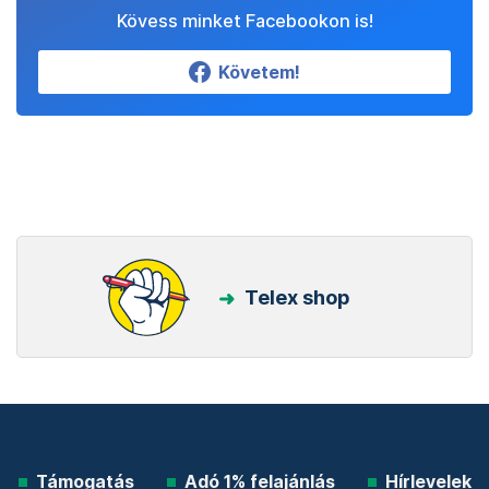
Kövess minket Facebookon is!
Követem!
Telex shop
Támogatás
Adó 1% felajánlás
Hírlevelek