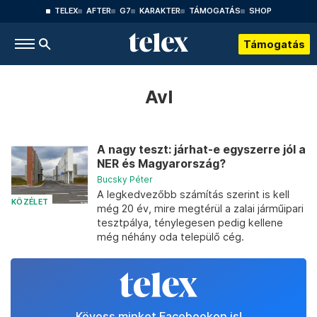
TELEX
AFTER
G7
KARAKTER
TÁMOGATÁS
SHOP
Támogatás
Avl
A nagy teszt: járhat-e egyszerre jól a
NER és Magyarország?
Bucsky Péter
A legkedvezőbb számítás szerint is kell
KÖZÉLET
még 20 év, mire megtérül a zalai járműipari
tesztpálya, ténylegesen pedig kellene
még néhány oda települő cég.
Kövess minket Facebookon is!