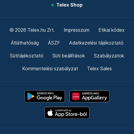
Telex Shop
© 2026 Telex.hu Zrt.
Impresszum
Etikai kódex
Átláthatóság
ÁSZF
Adatkezelési tájékoztató
Sütitájékoztató
Süti beállítások
Szabályzatok
Kommentelési szabályzat
Telex Sales