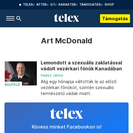
TELEX
AFTER
G7
KARAKTER
TÁMOGATÁS
SHOP
Támogatás
Art McDonald
Lemondott a szexuális zaklatással
vádolt vezérkari főnök Kanadában
Haász János
Alig egy hónapja váltották le az előző
KÜLFÖLD
vezérkari főnököt, szintén szexuális
természetű vádak miatt.
Kövess minket Facebookon is!