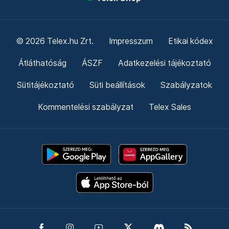
© 2026 Telex.hu Zrt.
Impresszum
Etikai kódex
Átláthatóság
ÁSZF
Adatkezelési tájékoztató
Sütitájékoztató
Süti beállítások
Szabályzatok
Kommentelési szabályzat
Telex Sales