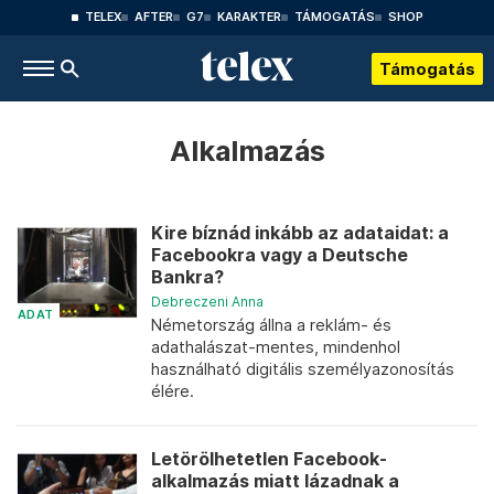
TELEX
AFTER
G7
KARAKTER
TÁMOGATÁS
SHOP
Támogatás
Alkalmazás
Kire bíznád inkább az adataidat: a
Facebookra vagy a Deutsche
Bankra?
Debreczeni Anna
ADAT
Németország állna a reklám- és
adathalászat-mentes, mindenhol
használható digitális személyazonosítás
élére.
Letörölhetetlen Facebook-
alkalmazás miatt lázadnak a