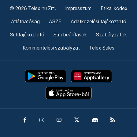
© 2026 Telex.hu Zrt.
Impresszum
Etikai kódex
Átláthatóság
ÁSZF
Adatkezelési tájékoztató
Sütitájékoztató
Süti beállítások
Szabályzatok
Kommentelési szabályzat
Telex Sales