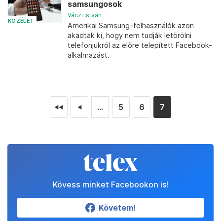
samsungosok
Váczi István
KÖZÉLET
Amerikai Samsung-felhasználók azon
akadtak ki, hogy nem tudják letörölni
telefonjukról az előre telepített Facebook-
alkalmazást.
...
5
6
7
◄◄
◄
Kövess minket Facebookon is!
Követem!