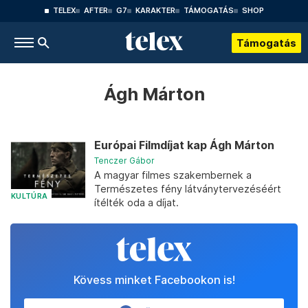
TELEX
AFTER
G7
KARAKTER
TÁMOGATÁS
SHOP
Támogatás
Ágh Márton
Európai Filmdíjat kap Ágh Márton
Tenczer Gábor
A magyar filmes szakembernek a
Természetes fény látványtervezéséért
KULTÚRA
ítélték oda a díjat.
Kövess minket Facebookon is!