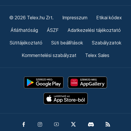
© 2026 Telex.hu Zrt.
Impresszum
Etikai kódex
Átláthatóság
ÁSZF
Adatkezelési tájékoztató
Sütitájékoztató
Süti beállítások
Szabályzatok
Kommentelési szabályzat
Telex Sales