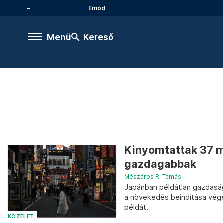
Emőd
Menü
Kereső
Kinyomtattak 37 
gazdagabbak
Mészáros R. Tamás
Japánban példátlan gazdasá
a növekedés beindítása vége
példát.
KÖZÉLET