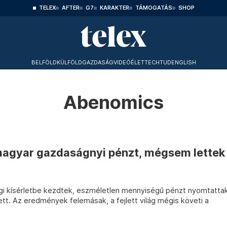
TELEX
AFTER
G7
KARAKTER
TÁMOGATÁS
SHOP
BELFÖLD
KÜLFÖLD
GAZDASÁG
VIDEÓ
ÉLET
TECHTUD
ENGLISH
Abenomics
magyar gazdaságnyi pénzt, mégsem lettek
gi kísérletbe kezdtek, eszméletlen mennyiségű pénzt nyomtatta
tt. Az eredmények felemásak, a fejlett világ mégis követi a