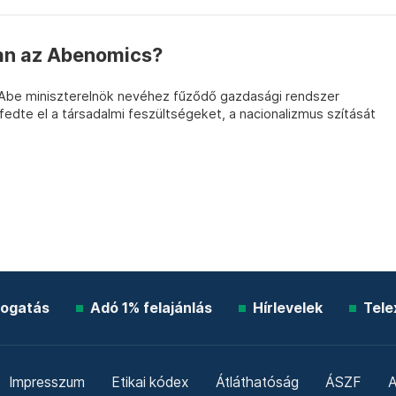
an az Abenomics?
 Abe miniszterelnök nevéhez fűződő gazdasági rendszer
dte el a társadalmi feszültségeket, a nacionalizmus szítását
ogatás
Adó 1% felajánlás
Hírlevelek
Tele
Impresszum
Etikai kódex
Átláthatóság
ÁSZF
A