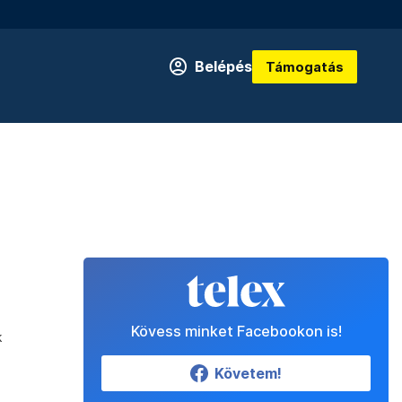
Belépés
Támogatás
Kövess minket Facebookon is!
k
Követem!