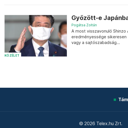
Győzött-e Japánb
Pogátsa Zoltán
A most visszavonuló Shinzo
eredményessége sikeresen fe
vagy a sajtószabadság...
KÖZÉLET
Tám
© 2026 Telex.hu Zrt.