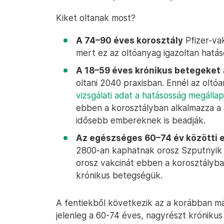
Kiket oltanak most?
A 74–90 éves korosztály
Pfizer-va
mert ez az oltóanyag igazoltan hatáso
A 18–59 éves krónikus betegeket
oltani 2040 praxisban. Ennél az oltó
vizsgálati adat a hatásosság megálla
ebben a korosztályban alkalmazza a 
idősebb embereknek is beadják.
Az egészséges 60–74 év közötti 
2800-an kaphatnak orosz Szputnyik 
orosz vakcinát ebben a korosztályba
krónikus betegségük.
A fentiekből következik az a korábban má
jelenleg a 60-74 éves, nagyrészt króniku