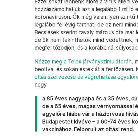
Ezzel sokat lépnénk előre a vírus elleni
hozzászámolhatjuk azt a legalább 1 millió
koronavíruson. Ők még valamilyen szintű 
legalább fél évig tarthat, de ez nem minden
Becslések szerint tavaly március óta már le
de ők nem tekinthetők mind védettnek, még
megfertőződjön, és a korábbinál súlyosab
Nézze meg a Telex járványszimulátorán
, 
beoltva, és sokan estek át a fertőzésen. 
oltás szervezése és végrehajtása egyelőr
hogy
a 85 éves nagypapa és a 35 éves, cu
de a 65 éves, magas vérnyomással 
egyelőre hiába vár a háziorvosa hívá
Budapestet kivéve – a 60-74 éves k
vakcinához. Felborult az oltási rend.