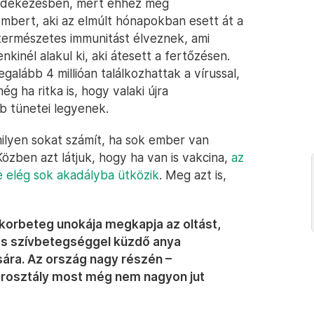
 védekezésben, mert ehhez még
 embert, aki az elmúlt hónapokban esett át a
természetes immunitást élveznek, ami
kinél alakul ki, aki átesett a fertőzésen.
galább 4 millióan találkozhattak a vírussal,
 ha ritka is, hogy valaki újra
b tünetei legyenek.
milyen sokat számít, ha sok ember van
Közben azt látjuk, hogy ha van is vakcina,
az
e elég sok akadályba ütközik
. Meg azt is,
korbeteg unokája megkapja az oltást,
és szívbetegséggel küzdő anya
sára. Az ország nagy részén –
orosztály most még nem nagyon jut