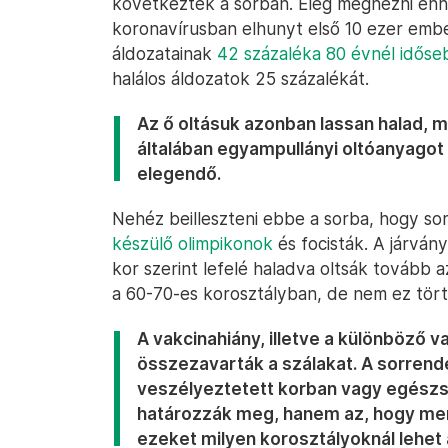
következtek a sorban. Elég megnézni ehhez
koronavírusban elhunyt első 10 ezer ember
áldozatainak
42 százaléka 80 évnél időse
halálos áldozatok 25 százalékát.
Az ő oltásuk azonban lassan halad, m
általában egyampullányi oltóanyagot
elegendő.
Nehéz beilleszteni ebbe a sorba, hogy so
készülő olimpikonok
és focisták. A járván
kor szerint lefelé haladva oltsák tovább
a 60-70-es korosztályban, de nem ez tört
A vakcinahiány, illetve a különböző v
összezavarták a szálakat. A sorrende
veszélyeztetett korban vagy egészs
határozzák meg, hanem az, hogy men
ezeket milyen korosztályoknál lehet 