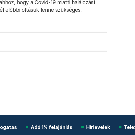
hhoz, hogy a Covid-19 miatti halálozást
l előbbi oltásuk lenne szükséges.
ogatás
Adó 1% felajánlás
Hírlevelek
Tele