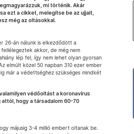
megmagyarázzuk, mi történik. Akár
a ezt a cikket, melegítse be az ujjait,
esz még az oltásokkal.
r 26-án nálunk is elkezdődött a
n fellélegeztek akkor, de még nem
hiány lép fel, így nem lehet olyan gyorsan
 Az elmúlt közel 50 napban 310 ezer ember
edig már a védettséghez szükséges mindkét
valamilyen védőoltást a koronavírus
attól, hogy a társadalom 60-70
gy májusig 3-4 millió embert oltanak be.