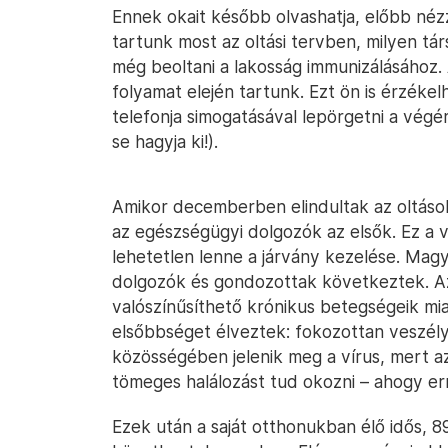
Ennek okait később olvashatja, előbb nézz
tartunk most az oltási tervben, milyen t
még beoltani a lakosság immunizálásához. A
folyamat elején tartunk. Ezt ön is érzékel
telefonja simogatásával lepörgetni a végér
se hagyja ki!).
Amikor decemberben elindultak az oltáso
az egészségügyi dolgozók az elsők. Ez a v
lehetetlen lenne a járvány kezelése. Ma
dolgozók és gondozottak következtek. Az
valószínűsíthető krónikus betegségeik mi
elsőbbséget élveztek: fokozottan veszély
közösségében jelenik meg a vírus, mert 
tömeges halálozást tud okozni – ahogy er
Ezek után a saját otthonukban élő idős, 8