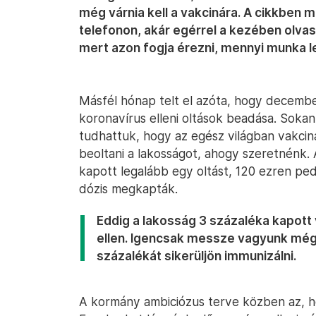
még várnia kell a vakcinára. A cikkben 
telefonon, akár egérrel a kezében olvass
mert azon fogja érezni, mennyi munka l
Másfél hónap telt el azóta, hogy decembe
koronavírus elleni oltások beadása. Soka
tudhattuk, hogy az egész világban vakcina
beoltani a lakosságot, ahogy szeretnénk.
kapott legalább egy oltást, 120 ezren p
dózis megkapták.
Eddig a lakosság 3 százaléka kapott 
ellen. Igencsak messze vagyunk még 
százalékát sikerüljön immunizálni.
A kormány ambiciózus terve közben az, ho