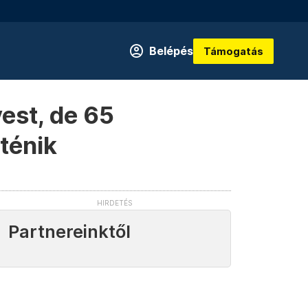
Belépés
Támogatás
vest, de 65
ténik
Partnereinktől