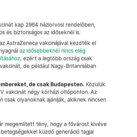
kcinát kap 2964 háziorvosi rendelőben,
s és biztonságos az időseknél is.
az AstraZeneca vakcinájával kezdték el
anyagnál
az idősebbeknél nincs elég
pításához
, ezért a legtöbb ország csak
vakcinát, de például Nagy-Britanniában
embereket, de csak Budapesten.
Közülük
V vakcinát négy kórházi oltóponton. Az
n csak olyanoknak ajánlják, akiknek nincsen
r megemlített tény, hogy a fővárost kivéve
s betegségekkel küzdő generáció tagjai