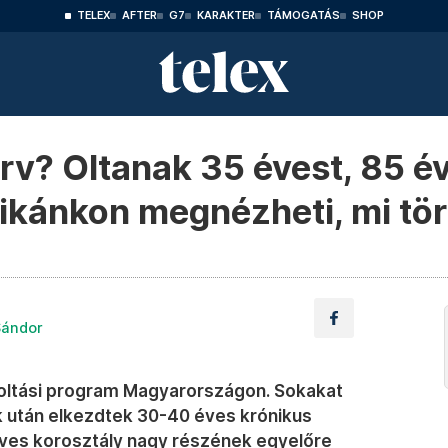
TELEX
AFTER
G7
KARAKTER
TÁMOGATÁS
SHOP
terv? Oltanak 35 évest, 85 é
fikánkon megnézheti, mi tör
Sándor
ni oltási program Magyarországon. Sokakat
 után elkezdtek 30-40 éves krónikus
éves korosztály nagy részének egyelőre