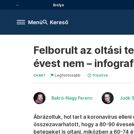
Ibolya
Menü
Kereső
Felborult az oltási 
évest nem – infogra
Legfontosabb
frissítve
CHART
Bakró-Nagy Ferenc
Joób 
Ábrázoltuk, hol tart a koronavírus elle
összezavarhatott, hogy a 80-90 évesek
betegeket is oltani, miközben a 60-74 