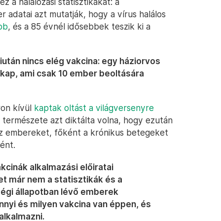
 a halálozási statisztikákat: a
 adatai azt mutatják, hogy a vírus halálos
bb
, és a 85 évnél idősebbek teszik ki a
iután nincs elég vakcina: egy háziorvos
 kap, ami csak 10 ember beoltására
ron kívül
kaptak oltást a világversenyre
y természete azt diktálta volna, hogy ezután
 az embereket, főként a krónikus betegeket
ént.
akcinák alkalmazási előiratai
t már nem a statisztikák és a
égi állapotban lévő emberek
nyi és milyen vakcina van éppen, és
alkalmazni.