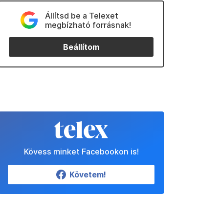
Állítsd be a Telexet
megbízható forrásnak!
Beállítom
Kövess minket Facebookon is!
Követem!