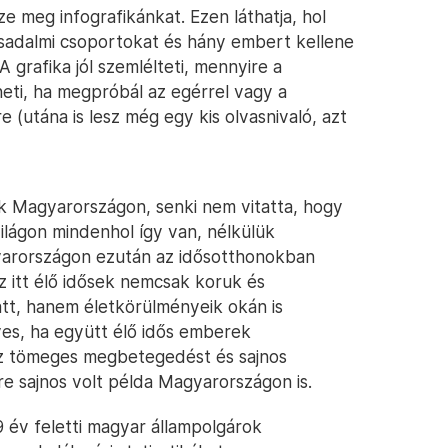
e meg infografikánkat. Ezen láthatja, hol
ársadalmi csoportokat és hány embert kellene
 grafika jól szemlélteti, mennyire a
heti, ha megpróbál az egérrel vagy a
e (utána is lesz még egy kis olvasnivaló, azt
k Magyarországon, senki nem vitatta, hogy
ilágon mindenhol így van, nélkülük
gyarországon ezután az idősotthonokban
 itt élő idősek nemcsak koruk és
att, hanem életkörülményeik okán is
es, ha együtt élő idős emberek
az tömeges megbetegedést és sajnos
re sajnos volt példa Magyarországon is.
9 év feletti magyar állampolgárok