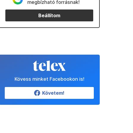
megbízható forrásnak!
Beállítom
Kövess minket Facebookon is!
Követem!