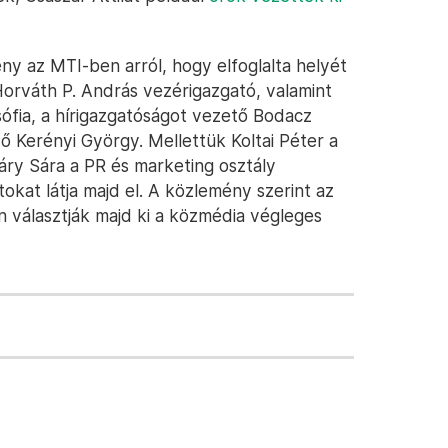
y az MTI-ben arról, hogy elfoglalta helyét
Horváth P. András vezérigazgató, valamint
sófia, a hírigazgatóságot vezető Bodacz
ő Kerényi György. Mellettük Koltai Péter a
záry Sára a PR és marketing osztály
atokat látja majd el. A közlemény szerint az
n választják majd ki a közmédia végleges