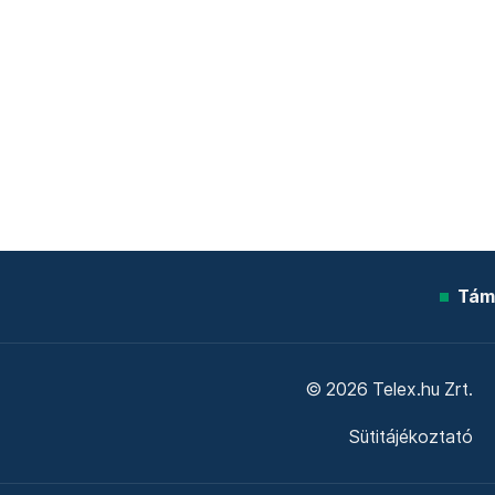
Tám
© 2026 Telex.hu Zrt.
Sütitájékoztató