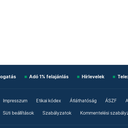
ogatás
Adó 1% felajánlás
Hírlevelek
Tele
Impresszum
Etikai kódex
Átláthatóság
ÁSZF
A
Süti beállítások
Szabályzatok
Kommentelési szabály