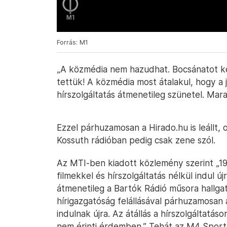
Forrás: M1
„A közmédia nem hazudhat. Bocsánatot ké
tettük! A közmédia most átalakul, hogy a 
hírszolgáltatás átmenetileg szünetel. Mara
Ezzel párhuzamosan a Hirado.hu is leállt, 
Kossuth rádióban pedig csak zene szól.
Az MTI-ben kiadott közlemény szerint „19
filmekkel és hírszolgáltatás nélkül indul ú
átmenetileg a Bartók Rádió műsora hallgath
hírigazgatóság felállásával párhuzamosan
indulnak újra. Az átállás a hírszolgáltatá
nem érinti érdemben.” Tehát az M4 Sport