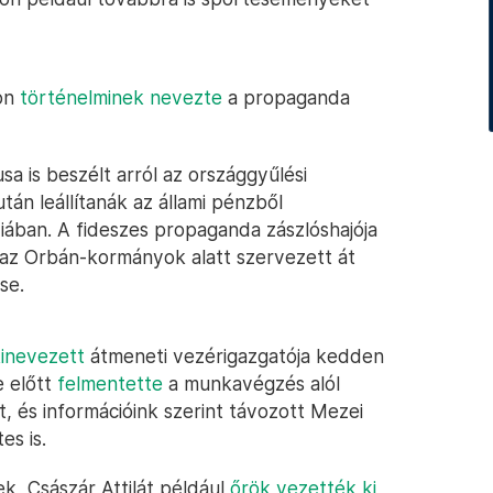
kon
történelminek nevezte
a propaganda
sa is beszélt arról az országgyűlési
án leállítanák az állami pénzből
ában. A fideszes propaganda zászlóshajója
t az Orbán-kormányok alatt szervezett át
se.
inevezett
átmeneti vezérigazgatója kedden
e előtt
felmentette
a munkavégzés alól
, és információink szerint távozott Mezei
es is.
ek, Császár Attilát például
őrök vezették ki