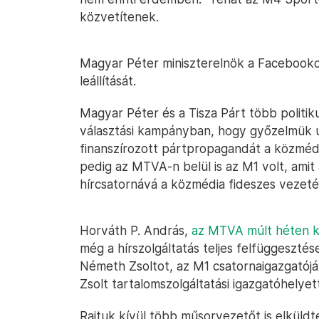
közvetítenek.
Magyar Péter miniszterelnök a Faceboo
leállítását.
Magyar Péter és a Tisza Párt több politiku
választási kampányban, hogy győzelmük ut
finanszírozott pártpropagandát a közmédi
pedig az MTVA-n belül is az M1 volt, ami
hírcsatornává a közmédia fideszes vezeté
Horváth P. András,
az MTVA múlt héten k
még a hírszolgáltatás teljes felfüggesztés
Németh Zsoltot, az M1 csatornaigazgatóját
Zsolt tartalomszolgáltatási igazgatóhelyett
Rajtuk kívül több műsorvezetőt is elküldt