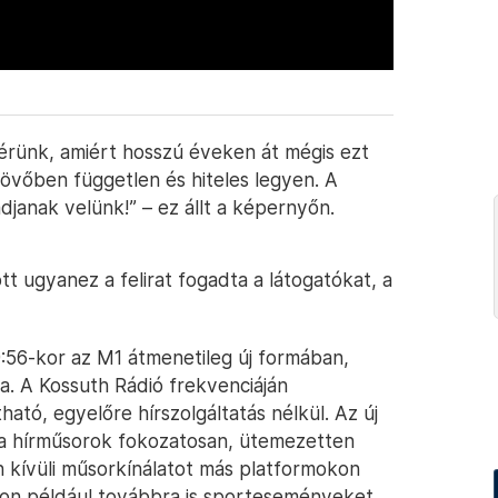
rünk, amiért hosszú éveken át mégis ezt
jövőben független és hiteles legyen. A
djanak velünk!” – ez állt a képernyőn.
ott ugyanez a felirat fogadta a látogatókat, a
:56-kor az M1 átmenetileg új formában,
jra. A Kossuth Rádió frekvenciáján
ató, egyelőre hírszolgáltatás nélkül. Az új
 a hírműsorok fokozatosan, ütemezetten
son kívüli műsorkínálatot más platformokon
on például továbbra is sporteseményeket