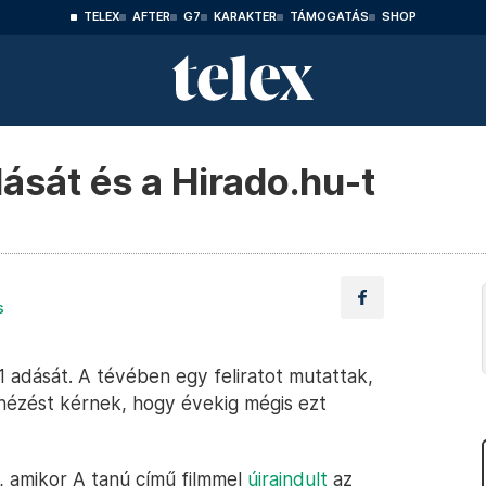
TELEX
AFTER
G7
KARAKTER
TÁMOGATÁS
SHOP
dását és a Hirado.hu-t
s
 adását. A tévében egy feliratot mutattak,
nézést kérnek, hogy évekig mégis ezt
, amikor A tanú című filmmel
újraindult
az