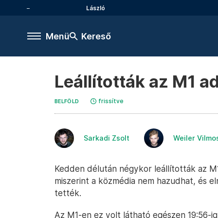
László
Menü
Kereső
Leállították az M1 a
frissítve
BELFÖLD
Sarkadi Zsolt
Weiler Vilmo
Kedden délután négykor leállították az M1
miszerint a közmédia nem hazudhat, és el
tették.
Az M1-en ez volt látható egészen 19:56-ig