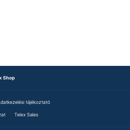
x Shop
datkezelési tájékoztató
zat
Telex Sales