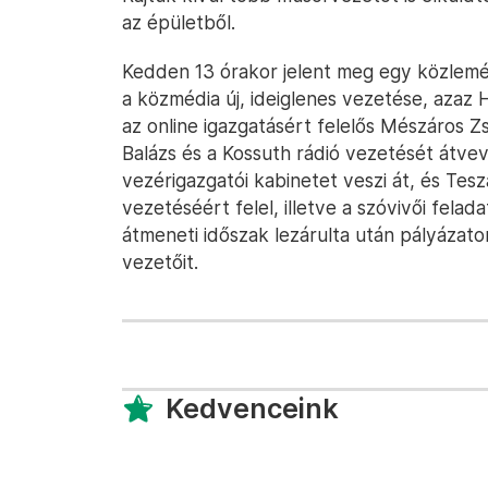
az épületből.
Kedden 13 órakor jelent meg egy közlemén
a közmédia új, ideiglenes vezetése, azaz 
az online igazgatásért felelős Mészáros Z
Balázs és a Kossuth rádió vezetését átvev
vezérigazgatói kabinetet veszi át, és Tes
vezetéséért felel, illetve a szóvivői felad
átmeneti időszak lezárulta után pályázato
vezetőit.
Kedvenceink