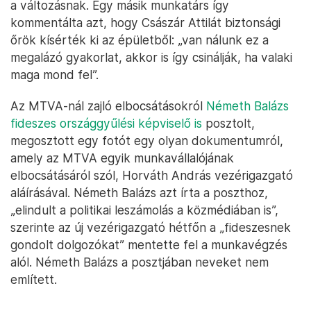
a változásnak. Egy másik munkatárs így
kommentálta azt, hogy Császár Attilát biztonsági
őrök kísérték ki az épületből: „van nálunk ez a
megalázó gyakorlat, akkor is így csinálják, ha valaki
maga mond fel”.
Az MTVA-nál zajló elbocsátásokról
Németh Balázs
fideszes országgyűlési képviselő is
posztolt,
megosztott egy fotót egy olyan dokumentumról,
amely az MTVA egyik munkavállalójának
elbocsátásáról szól, Horváth András vezérigazgató
aláírásával. Németh Balázs azt írta a poszthoz,
„elindult a politikai leszámolás a közmédiában is”,
szerinte az új vezérigazgató hétfőn a „fideszesnek
gondolt dolgozókat” mentette fel a munkavégzés
alól. Németh Balázs a posztjában neveket nem
említett.