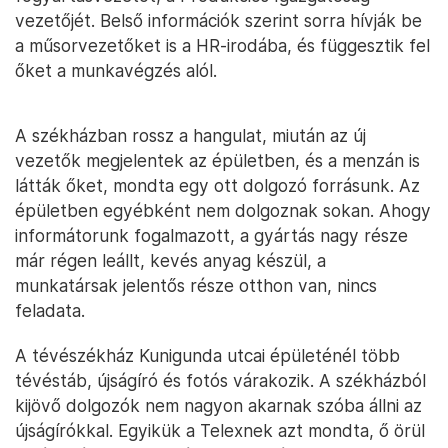
vezetőjét. Belső információk szerint sorra hívják be
a műsorvezetőket is a HR-irodába, és függesztik fel
őket a munkavégzés alól.
A székházban rossz a hangulat, miután az új
vezetők megjelentek az épületben, és a menzán is
látták őket, mondta egy ott dolgozó forrásunk. Az
épületben egyébként nem dolgoznak sokan. Ahogy
informátorunk fogalmazott, a gyártás nagy része
már régen leállt, kevés anyag készül, a
munkatársak jelentős része otthon van, nincs
feladata.
A tévészékház Kunigunda utcai épületénél több
tévéstáb, újságíró és fotós várakozik. A székházból
kijövő dolgozók nem nagyon akarnak szóba állni az
újságírókkal. Egyikük a Telexnek azt mondta, ő örül