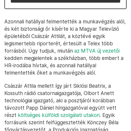
Azonnali hatállyal felmentették a munkavégzés alól,
és két biztonsági őr kísérte ki a Magyar Televízió
épületéből Császár Attilát, a köztévé egyik
legismertebb riporterét, értesült a Telex több
forrásból. Úgy tudjuk, miután
az MTVA új vezetői
kedden megjelentek a székházban, több embert a
HR-irodába hívtak, és azonnali hatállyal
felmentették őket a munkavégzés alól.
Császár Attila mellett így járt Siklósi Beatrix, a
Kossuth rádió csatornaigazgatója, Olbort Anett
technológiai igazgató, aki a posztjáról korábban
távozott Papp Dániel hírigazgatóval együtt vett
részt
költséges külföldi szolgálati utakon
. Egyik
forrásunk szerint felfüggesztették Könczey Béla
főgyártásvezetőt, a Produkciós Igazgatóság