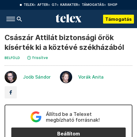
TELEX
AFTER
G7
KARAKTER
TÁMOGATÁS
SHOP
Támogatás
Császár Attilát biztonsági őrök
kísérték ki a köztévé székházából
frissítve
BELFÖLD
Joób Sándor
Vorák Anita
Állítsd be a Telexet
megbízható forrásnak!
Beállítom