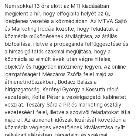
Nem sokkal 13 óra előtt az MTI kiadásában
megjelent a hír, hogy elfoglalta helyét az új,
ideiglenes vezetés a közmédiában. Az MTVA Sajtó
és Marketing Irodája közölte, hogy feladatuk a
közmédia működésének átvilágítása, az átállás
biztosítása, illetve a propaganda felfüggesztése és
a hírszolgáltatás szakmai megújítása, hogy a
közmédia az elmúlt évek után végre hiteles,
objektív és független intézmény legyen. Az online
igazgatóságért Mészáros Zsófia felel majd az
átmeneti időszakban, Bodacz Balázs a
hírigazgatóság, Kerényi György a Kossuth rádió
vezetését, Koltai Péter a vezérigazgatói kabinetet
veszi át. Teszáry Sára a PR és marketing osztály
vezetéséért felel, illetve a szóvivői feladatokat látja
majd el. Az átmeneti időszak lezárását követően a
közmédia végleges vezetőjének kiválasztása nyílt
pályázati eljárásban, társadalmi és szakmai