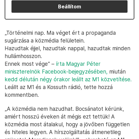
Beállítom
„Történelmi nap. Ma véget ért a propaganda
sugárzása a közmédia felületein.
Hazudtak éjjel, hazudtak nappal, hazudtak minden
hullámhosszon.
Ennek most vége” –
írta Magyar Péter
miniszterelnök Facebook-bejegyzésében,
miután
kedd délután négy órakor leállt az M1 közvetítése.
Leállt az M1 és a Kossuth rádió, tette hozzá
kommentben.
„A közmédia nem hazudhat. Bocsánatot kérünk,
amiért hosszú éveken át mégis ezt tettük! A
közmédia most átalakul, hogy a jövőben független
és hiteles legyen. A hírszolgáltatás átmenetileg