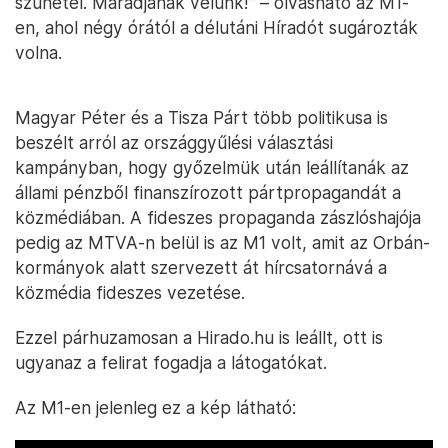
szünetel. Maradjanak velünk!” – olvasható az M1-
en, ahol négy órától a délutáni Híradót sugározták
volna.
Magyar Péter és a Tisza Párt több politikusa is
beszélt arról az országgyűlési választási
kampányban, hogy győzelmük után leállítanák az
állami pénzből finanszírozott pártpropagandát a
közmédiában. A fideszes propaganda zászlóshajója
pedig az MTVA-n belül is az M1 volt, amit az Orbán-
kormányok alatt szervezett át hírcsatornává a
közmédia fideszes vezetése.
Ezzel párhuzamosan a Hirado.hu is leállt, ott is
ugyanaz a felirat fogadja a látogatókat.
Az M1-en jelenleg ez a kép látható: