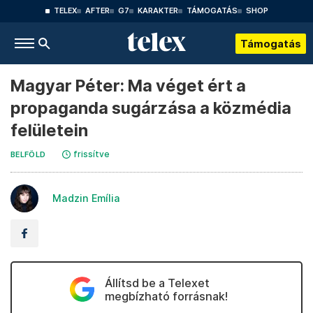
TELEX
AFTER
G7
KARAKTER
TÁMOGATÁS
SHOP
Támogatás
Magyar Péter: Ma véget ért a
propaganda sugárzása a közmédia
felületein
frissítve
BELFÖLD
Madzin Emília
Állítsd be a Telexet
megbízható forrásnak!