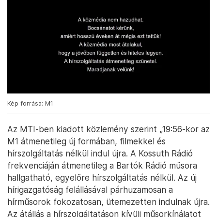
Kép forrása: M1
Az MTI-ben kiadott közlemény szerint „19:56-kor az
M1 átmenetileg új formában, filmekkel és
hírszolgáltatás nélkül indul újra. A Kossuth Rádió
frekvenciáján átmenetileg a Bartók Rádió műsora
hallgatható, egyelőre hírszolgáltatás nélkül. Az új
hírigazgatóság felállásával párhuzamosan a
hírműsorok fokozatosan, ütemezetten indulnak újra.
Az átállás a hírszolgáltatáson kívüli műsorkínálatot