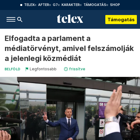
TELEX
AFTER
G7
KARAKTER
TÁMOGATÁS
SHOP
Támogatás
Elfogadta a parlament a
médiatörvényt, amivel felszámolják
a jelenlegi közmédiát
Legfontosabb
frissítve
BELFÖLD