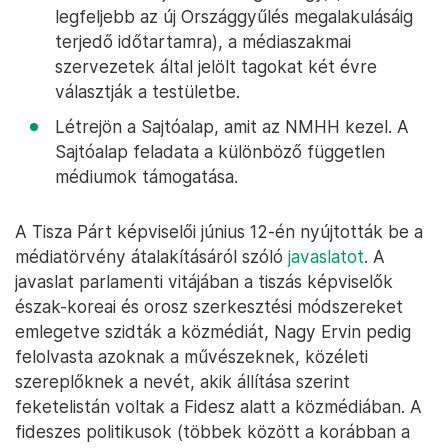
legfeljebb az új Országgyűlés megalakulásáig
terjedő időtartamra), a médiaszakmai
szervezetek által jelölt tagokat két évre
választják a testületbe.
Létrejön a Sajtóalap, amit az NMHH kezel. A
Sajtóalap feladata a különböző független
médiumok támogatása.
A Tisza Párt képviselői június 12-én nyújtották be a
médiatörvény átalakításáról szóló
javaslatot
. A
javaslat parlamenti vitájában a tiszás képviselők
észak-koreai és orosz szerkesztési módszereket
emlegetve szidták a közmédiát, Nagy Ervin pedig
felolvasta azoknak a művészeknek, közéleti
szereplőknek a nevét, akik állítása szerint
feketelistán voltak a Fidesz alatt a közmédiában. A
fideszes politikusok (többek között a korábban a