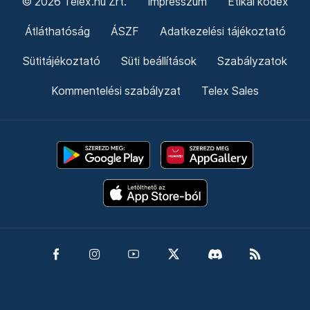
© 2026 Telex.hu Zrt.
Impresszum
Etikai kódex
Átláthatóság
ÁSZF
Adatkezelési tájékoztató
Sütitájékoztató
Süti beállítások
Szabályzatok
Kommentelési szabályzat
Telex Sales