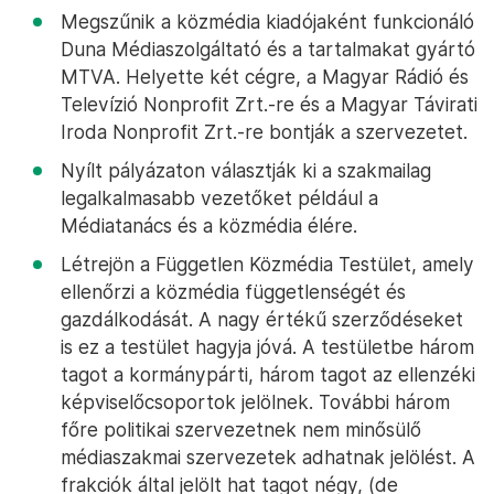
Megszűnik a közmédia kiadójaként funkcionáló
Duna Médiaszolgáltató és a tartalmakat gyártó
MTVA. Helyette két cégre, a Magyar Rádió és
Televízió Nonprofit Zrt.-re és a Magyar Távirati
Iroda Nonprofit Zrt.-re bontják a szervezetet.
Nyílt pályázaton választják ki a szakmailag
legalkalmasabb vezetőket például a
Médiatanács és a közmédia élére.
Létrejön a Független Közmédia Testület, amely
ellenőrzi a közmédia függetlenségét és
gazdálkodását. A nagy értékű szerződéseket
is ez a testület hagyja jóvá. A testületbe három
tagot a kormánypárti, három tagot az ellenzéki
képviselőcsoportok jelölnek. További három
főre politikai szervezetnek nem minősülő
médiaszakmai szervezetek adhatnak jelölést. A
frakciók által jelölt hat tagot négy, (de