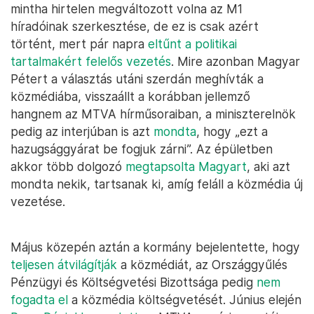
mintha hirtelen megváltozott volna az M1
híradóinak szerkesztése, de ez is csak azért
történt, mert pár napra
eltűnt a politikai
tartalmakért felelős vezetés
. Mire azonban Magyar
Pétert a választás utáni szerdán meghívták a
közmédiába, visszaállt a korábban jellemző
hangnem az MTVA hírműsoraiban, a miniszterelnök
pedig az interjúban is azt
mondta
, hogy „ezt a
hazugsággyárat be fogjuk zárni”. Az épületben
akkor több dolgozó
megtapsolta Magyart
, aki azt
mondta nekik, tartsanak ki, amíg feláll a közmédia új
vezetése.
Május közepén aztán a kormány bejelentette, hogy
teljesen átvilágítják
a közmédiát, az Országgyűlés
Pénzügyi és Költségvetési Bizottsága pedig
nem
fogadta el
a közmédia költségvetését. Június elején