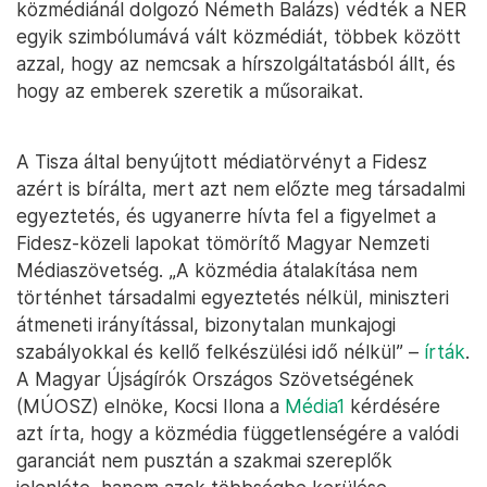
közmédiánál dolgozó Németh Balázs) védték a NER
egyik szimbólumává vált közmédiát, többek között
azzal, hogy az nemcsak a hírszolgáltatásból állt, és
hogy az emberek szeretik a műsoraikat.
A Tisza által benyújtott médiatörvényt a Fidesz
azért is bírálta, mert azt nem előzte meg társadalmi
egyeztetés, és ugyanerre hívta fel a figyelmet a
Fidesz-közeli lapokat tömörítő Magyar Nemzeti
Médiaszövetség. „A közmédia átalakítása nem
történhet társadalmi egyeztetés nélkül, miniszteri
átmeneti irányítással, bizonytalan munkajogi
szabályokkal és kellő felkészülési idő nélkül” –
írták
.
A Magyar Újságírók Országos Szövetségének
(MÚOSZ) elnöke, Kocsi Ilona a
Média1
kérdésére
azt írta, hogy a közmédia függetlenségére a valódi
garanciát nem pusztán a szakmai szereplők