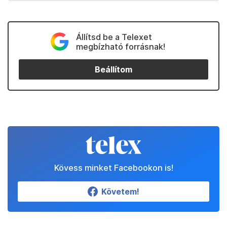
Állítsd be a Telexet
megbízható forrásnak!
Beállítom
Kövess minket Facebookon is!
Követem!