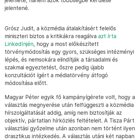
jelenléte, hanem azok többségbe kerülése
jelentené.
Grósz Judit, a közmédia átalakításért felelős
miniszteri biztos a kritikákra reagálva
azt írta
LinkedInjén
, hogy a most előkészített
törvénymódosítás egy gyors, szükséges intézményi
lépés, és nemsokára elindítják a társadalmi és
szakmai egyeztetést, őszre pedig újabb
konzultációt ígért a médiatörvény átfogó
módosítása előtt.
Magyar Péter egyik fő kampányígérete volt, hogy a
választás megnyerése után felfüggeszti a közmédia
hírszolgáltatását addig, amíg nem biztosítják az
objektív, pártatlan hírközlés feltételeit. A Tisza Párt
választási győzelme után azonban nem történt ilyen
drasztikus intézkedés. A választás utáni két napban