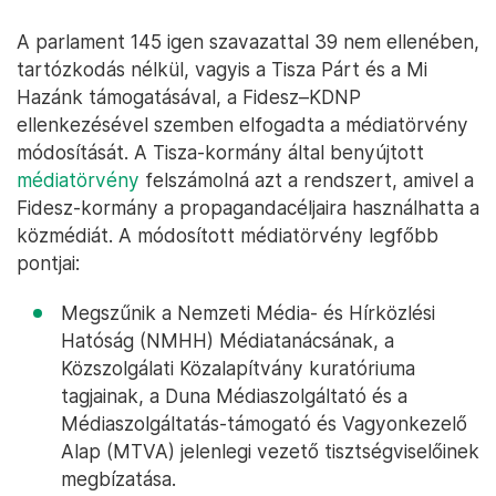
A parlament 145 igen szavazattal 39 nem ellenében,
tartózkodás nélkül, vagyis a Tisza Párt és a Mi
Hazánk támogatásával, a Fidesz–KDNP
ellenkezésével szemben elfogadta a médiatörvény
módosítását. A Tisza-kormány által benyújtott
médiatörvény
felszámolná azt a rendszert, amivel a
Fidesz-kormány a propagandacéljaira használhatta a
közmédiát. A módosított médiatörvény legfőbb
pontjai:
Megszűnik a Nemzeti Média- és Hírközlési
Hatóság (NMHH) Médiatanácsának, a
Közszolgálati Közalapítvány kuratóriuma
tagjainak, a Duna Médiaszolgáltató és a
Médiaszolgáltatás-támogató és Vagyonkezelő
Alap (MTVA) jelenlegi vezető tisztségviselőinek
megbízatása.