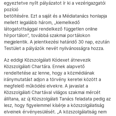
egyeztetve nyílt pályázatot ír ki a vezérigazgatói
pozíció
betöltésére. Ezt a saját és a Médiatanács honlapja
mellett legalább három, „kiemelkedő
látogatottsággal rendelkező független online
hírportálon”, továbbá szakmai portálokon
megjelentik. A jelentkezési határidő 30 nap, ezután
Testület a pályázók nevét nyilvánosságra hozza.
Az eddigi Közszolgálati Kódexet átnevezik
Közszolgálati Chartára. Ennek alapvető
rendeltetése az lenne, hogy a közmédiának
iránymutatást adjon a törvény keretei között a
megfelelő működési elvekre. A javaslat a
Közszolgálati Chartával világos szakmai mércét
állítana, az új Közszolgálati Tanács feladata pedig az
lesz, hogy figyelemmel kísérje a közszolgálatiság
elveinek érvényesülését. „A közszolgálatiság nem