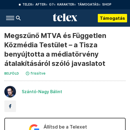
TELEX
AFTER
G7
KARAKTER
TÁMOGATÁS
SHOP
Támogatás
Megszűnő MTVA és Független
Közmédia Testület – a Tisza
benyújtotta a médiatörvény
átalakításáról szóló javaslatot
frissítve
BELFÖLD
Szántó-Nagy Bálint
Állítsd be a Telexet