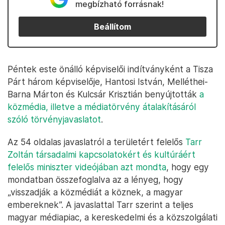
megbízható forrásnak!
Beállítom
Péntek este önálló képviselői indítványként a Tisza
Párt három képviselője, Hantosi István, Melléthei-
Barna Márton és Kulcsár Krisztián benyújtották
a
közmédia, illetve a médiatörvény átalakításáról
szóló törvényjavaslatot
.
Az 54 oldalas javaslatról a területért felelős
Tarr
Zoltán társadalmi kapcsolatokért és kultúráért
felelős miniszter videójában azt mondta
, hogy egy
mondatban összefoglalva az a lényeg, hogy
„visszadják a közmédiát a köznek, a magyar
embereknek”. A javaslattal Tarr szerint a teljes
magyar médiapiac, a kereskedelmi és a közszolgálati