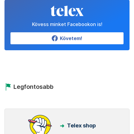
Kövess minket Facebookon is!
Követem!
Legfontosabb
Telex shop