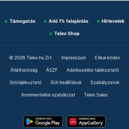
Támogatás
Adó 1% felajánlás
Hírlevelek
Telex Shop
© 2026 Telex.hu Zrt.
Impresszum
Etikai kódex
Átláthatóság
ÁSZF
Adatkezelési tájékoztató
Sütitájékoztató
Süti beállítások
Szabályzatok
Kommentelési szabályzat
Telex Sales