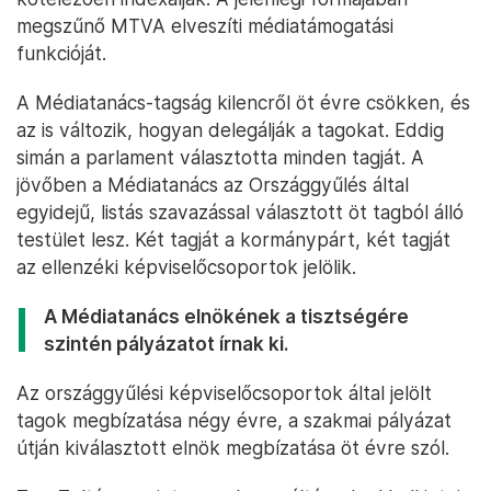
megszűnő MTVA elveszíti médiatámogatási
funkcióját.
A Médiatanács-tagság kilencről öt évre csökken, és
az is változik, hogyan delegálják a tagokat. Eddig
simán a parlament választotta minden tagját. A
jövőben a Médiatanács az Országgyűlés által
egyidejű, listás szavazással választott öt tagból álló
testület lesz. Két tagját a kormánypárt, két tagját
az ellenzéki képviselőcsoportok jelölik.
A Médiatanács elnökének a tisztségére
szintén pályázatot írnak ki.
Az országgyűlési képviselőcsoportok által jelölt
tagok megbízatása négy évre, a szakmai pályázat
útján kiválasztott elnök megbízatása öt évre szól.