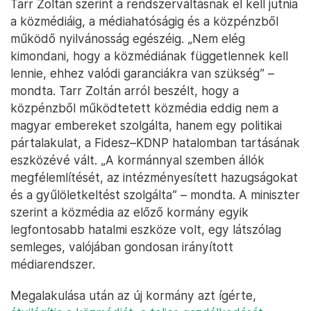
Tarr Zoltán szerint a rendszerváltásnak el kell jutnia
a közmédiáig, a médiahatóságig és a közpénzből
működő nyilvánosság egészéig. „Nem elég
kimondani, hogy a közmédiának függetlennek kell
lennie, ehhez valódi garanciákra van szükség” –
mondta. Tarr Zoltán arról beszélt, hogy a
közpénzből működtetett közmédia eddig nem a
magyar embereket szolgálta, hanem egy politikai
pártalakulat, a Fidesz–KDNP hatalomban tartásának
eszközévé vált. „A kormánnyal szemben állók
megfélemlítését, az intézményesített hazugságokat
és a gyűlöletkeltést szolgálta” – mondta. A miniszter
szerint a közmédia az előző kormány egyik
legfontosabb hatalmi eszköze volt, egy látszólag
semleges, valójában gondosan irányított
médiarendszer.
Megalakulása után az új kormány azt ígérte,