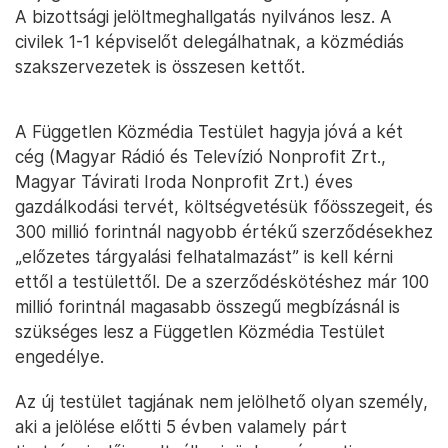
A bizottsági jelöltmeghallgatás nyilvános lesz. A
civilek 1-1 képviselőt delegálhatnak, a közmédiás
szakszervezetek is összesen kettőt.
A Független Közmédia Testület hagyja jóvá a két
cég (Magyar Rádió és Televízió Nonprofit Zrt.,
Magyar Távirati Iroda Nonprofit Zrt.) éves
gazdálkodási tervét, költségvetésük főösszegeit, és
300 millió forintnál nagyobb értékű szerződésekhez
„előzetes tárgyalási felhatalmazást” is kell kérni
ettől a testülettől. De a szerződéskötéshez már 100
millió forintnál magasabb összegű megbízásnál is
szükséges lesz a Független Közmédia Testület
engedélye.
Az új testület tagjának nem jelölhető olyan személy,
aki a jelölése előtti 5 évben valamely párt