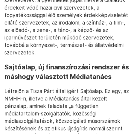
szervezetek, a gyermekek jogait illetve a családok
érdekeit védő hazai civil szervezetek, a
fogyatékossággal élő személyek érdekképviseletét
ellátó szervezetek, az irodalom, a színház-, a film-,
az előadó-, a zene-, a tánc-, a képző- és az
iparművészet területén működő szervezetek,
továbbá a környezet-, természet- és állatvédelmi
szervezetek.
Sajtóalap, új finanszírozási rendszer és
máshogy választott Médiatanács
Létrejön a Tisza Párt által ígért Sajtóalap. Ez egy, az
NMHH-n, illetve a Médiatanács által kezelt
pénzalap, aminek feladata „a független
médiatartalom-szolgáltatók, közösségi
médiaszolgáltatások, közszolgálati műsorszámok
készítésének és az etikus újságírás normái szerint