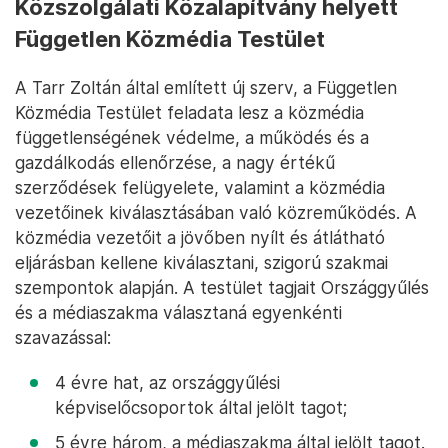
Közszolgálati Közalapítvány helyett
Független Közmédia Testület
A Tarr Zoltán által említett új szerv, a Független
Közmédia Testület feladata lesz a közmédia
függetlenségének védelme, a működés és a
gazdálkodás ellenőrzése, a nagy értékű
szerződések felügyelete, valamint a közmédia
vezetőinek kiválasztásában való közreműködés. A
közmédia vezetőit a jövőben nyílt és átlátható
eljárásban kellene kiválasztani, szigorú szakmai
szempontok alapján. A testület tagjait Országgyűlés
és a médiaszakma választaná egyenkénti
szavazással:
4 évre hat, az országgyűlési
képviselőcsoportok által jelölt tagot;
5 évre három, a médiaszakma által jelölt tagot.