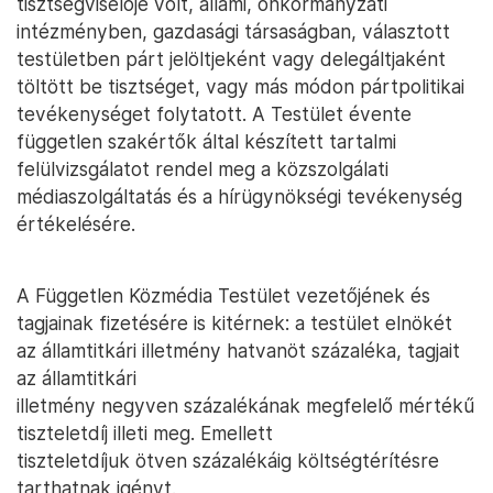
tisztségviselője volt, állami, önkormányzati
intézményben, gazdasági társaságban, választott
testületben párt jelöltjeként vagy delegáltjaként
töltött be tisztséget, vagy más módon pártpolitikai
tevékenységet folytatott. A Testület évente
független szakértők által készített tartalmi
felülvizsgálatot rendel meg a közszolgálati
médiaszolgáltatás és a hírügynökségi tevékenység
értékelésére.
A Független Közmédia Testület vezetőjének és
tagjainak fizetésére is kitérnek: a testület elnökét
az államtitkári illetmény hatvanöt százaléka, tagjait
az államtitkári
illetmény negyven százalékának megfelelő mértékű
tiszteletdíj illeti meg. Emellett
tiszteletdíjuk ötven százalékáig költségtérítésre
tarthatnak igényt.