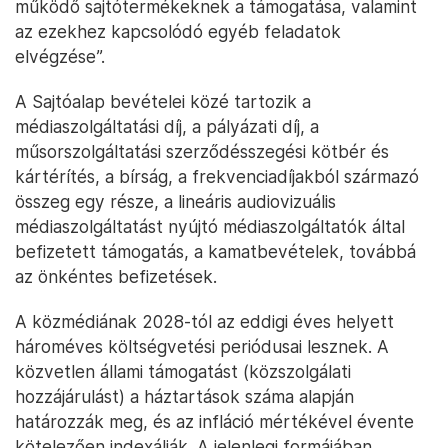
működő sajtótermékeknek a támogatása, valamint
az ezekhez kapcsolódó egyéb feladatok
elvégzése”.
A Sajtóalap bevételei közé tartozik a
médiaszolgáltatási díj, a pályázati díj, a
műsorszolgáltatási szerződésszegési kötbér és
kártérítés, a bírság, a frekvenciadíjakból származó
összeg egy része, a lineáris audiovizuális
médiaszolgáltatást nyújtó médiaszolgáltatók által
befizetett támogatás, a kamatbevételek, továbbá
az önkéntes befizetések.
A közmédiának 2028-tól az eddigi éves helyett
hároméves költségvetési periódusai lesznek. A
közvetlen állami támogatást (közszolgálati
hozzájárulást) a háztartások száma alapján
határozzák meg, és az infláció mértékével évente
kötelezően indexálják. A jelenlegi formájában