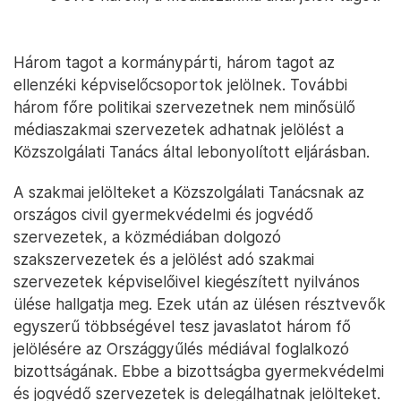
Három tagot a kormánypárti, három tagot az
ellenzéki képviselőcsoportok jelölnek. További
három főre politikai szervezetnek nem minősülő
médiaszakmai szervezetek adhatnak jelölést a
Közszolgálati Tanács által lebonyolított eljárásban.
A szakmai jelölteket a Közszolgálati Tanácsnak az
országos civil gyermekvédelmi és jogvédő
szervezetek, a közmédiában dolgozó
szakszervezetek és a jelölést adó szakmai
szervezetek képviselőivel kiegészített nyilvános
ülése hallgatja meg. Ezek után az ülésen résztvevők
egyszerű többségével tesz javaslatot három fő
jelölésére az Országgyűlés médiával foglalkozó
bizottságának. Ebbe a bizottságba gyermekvédelmi
és jogvédő szervezetek is delegálhatnak jelölteket.