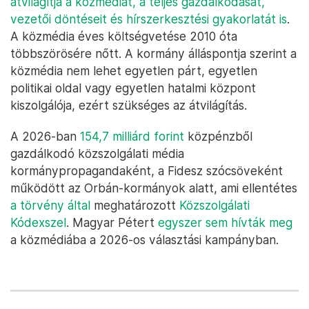
átvilágítja a közmédiát, a teljes gazdálkodását,
vezetői döntéseit és hírszerkesztési gyakorlatát is
.
A közmédia éves költségvetése 2010 óta
többszörösére nőtt. A kormány álláspontja szerint a
közmédia nem lehet egyetlen párt, egyetlen
politikai oldal vagy egyetlen hatalmi központ
kiszolgálója, ezért szükséges az átvilágítás.
A 2026-ban
154,7 milliárd forint
közpénzből
gazdálkodó közszolgálati média
kormánypropagandaként, a Fidesz szócsöveként
működött az Orbán-kormányok alatt, ami ellentétes
a törvény által
meghatározott
Közszolgálati
Kódexszel
. Magyar Pétert
egyszer sem hívták meg
a közmédiába a 2026-os választási kampányban.