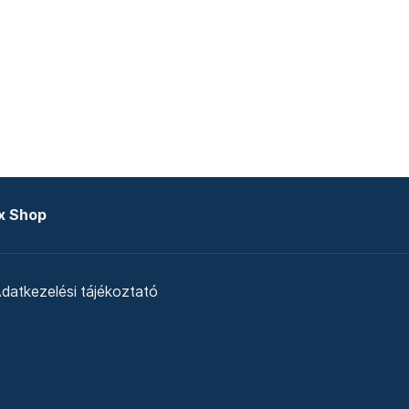
x Shop
datkezelési tájékoztató
zat
Telex Sales