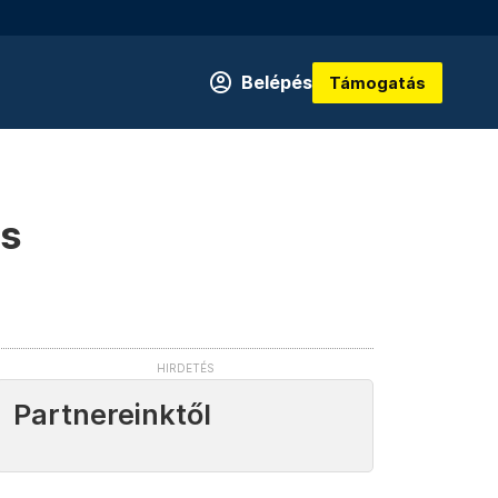
Belépés
Támogatás
és
Partnereinktől