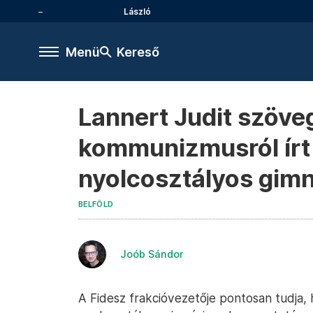
László
Menü
Kereső
Lannert Judit szöve
kommunizmusról írt 
nyolcosztályos gim
BELFÖLD
Joób Sándor
A Fidesz frakcióvezetője pontosan tudja,