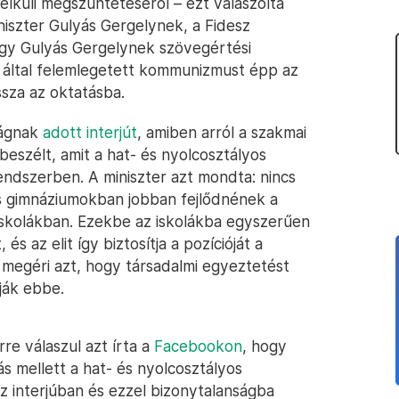
lküli megszüntetéséről – ezt válaszolta
niszter Gulyás Gergelynek, a Fidesz
ogy Gulyás Gergelynek szövegértési
s által felemlegetett kommunizmust épp az
ssza az oktatásba.
ságnak
adott interjút
, amiben arról a szakmai
eszélt, amit a hat- és nyolcosztályos
endszerben. A miniszter azt mondta: nincs
os gimnáziumokban jobban fejlődnének a
iskolákban. Ezekbe az iskolákba egyszerűen
s az elit így biztosítja a pozícióját a
 megéri azt, hogy társadalmi egyeztetést
ják ebbe.
re válaszul azt írta a
Facebookon
, hogy
s mellett a hat- és nyolcosztályos
 interjúban és ezzel bizonytalanságba