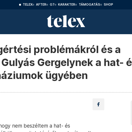
TELEX
AFTER
G7
KARAKTER
TÁMOGATÁS
SHOP
gértési problémákról és a
Gulyás Gergelynek a hat- 
náziumok ügyében
 hogy nem beszéltem a hat- és