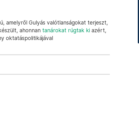
jú, amelyről Gulyás valótlanságokat terjeszt,
készült, ahonnan
tanárokat rúgtak ki
azért,
 oktatáspolitikájával