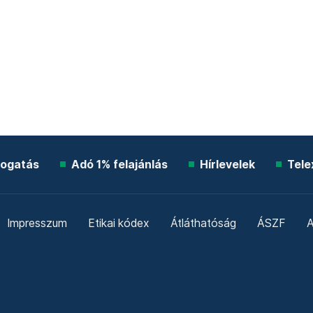
ogatás
Adó 1% felajánlás
Hírlevelek
Tele
Impresszum
Etikai kódex
Átláthatóság
ÁSZF
A
Süti beállítások
Szabályzatok
Kommentelési szabály