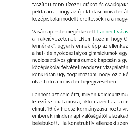
taszított több tízezer diákot és családjai
példa arra, hogy az új oktatási miniszter 
középiskolai modellt erőltessék rá a magy
Vasárnap este megérkezett
Lannert vála
a frakcióvezetőnek: „Nem hiszem, hogy G
lennének”, ugyanis ennek épp az ellenkez
a hat- és nyolcosztályos gimnáziumok egy
nyolcosztályos gimnáziumok kapcsán a gye
középiskolai felvételi rendszer vizsgálat
konkrétan úgy fogalmaztam, hogy ez a ké
olvasható a miniszter bejegyzésében.
Lannert azt sem érti, milyen kommunizmus
létező szocializmusra, akkor azért azt a ce
elmúlt 16 év Fidesz kormányzása hozta vis
emberek mindennapi valóságától elszakad
belebukott. Ha konstruktív ellenzéki szer