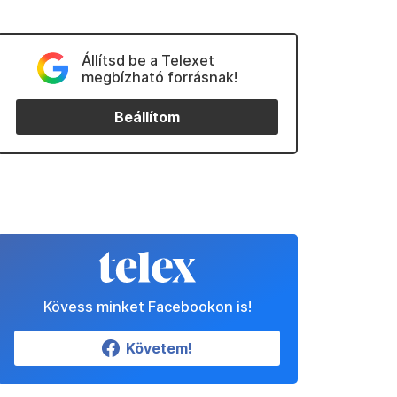
Állítsd be a Telexet
megbízható forrásnak!
Beállítom
Kövess minket Facebookon is!
Követem!