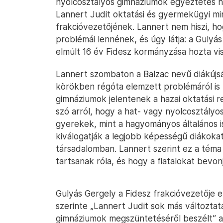
nyolcosztályos gimnáziumok egyeztetés né
Lannert Judit oktatási és gyermekügyi mi
frakcióvezetőjének. Lannert nem hiszi, h
problémái lennének, és úgy látja: a Gulyá
elmúlt 16 év Fidesz kormányzása hozta vi
Lannert szombaton a Balzac nevű diákúj
körökben régóta elemzett problémáról is b
gimnáziumok jelentenek a hazai oktatási r
szó arról, hogy a hat- vagy nyolcosztály
gyerekek, mint a hagyományos általános 
kiválogatják a legjobb képességű diákokat, é
társadalomban. Lannert szerint ez a téma
tartsanak róla, és hogy a fiatalokat bevon
Gulyás Gergely a Fidesz frakcióvezetője er
szerinte „Lannert Judit sok más változtatá
gimnáziumok megszüntetéséről beszélt” az