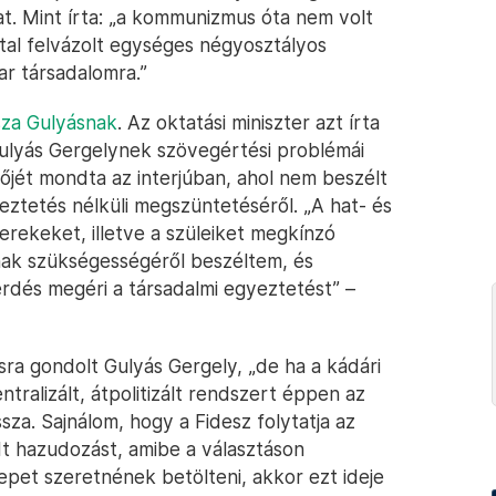
kat. Mint írta: „a kommunizmus óta nem volt
által felvázolt egységes négyosztályos
ar társadalomra.”
sza Gulyásnak
. Az oktatási miniszter azt írta
ulyás Gergelynek szövegértési problémái
őjét mondta az interjúban, ahol nem beszélt
eztetés nélküli megszüntetéséről. „A hat- és
rekeket, illetve a szüleiket megkínzó
ának szükségességéről beszéltem, és
rdés megéri a társadalmi egyeztetést” –
ra gondolt Gulyás Gergely, „de ha a kádári
ntralizált, átpolitizált rendszert éppen az
sza. Sajnálom, hogy a Fidesz folytatja az
t hazudozást, amibe a választáson
epet szeretnének betölteni, akkor ezt ideje