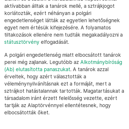
aktívabban álltak a tanárok mellé, a sztrájkjogot
korlátozták, ezért néhányan a polgári
engedetlenséget látták az egyetlen lehetőségnek
egyet nem értésük kifejezésére. A folyamatos
tiltakozások ellenére nem tudták megakadályozni a
státusztörvény
elfogadását.
A polgári engedetlenség miatt elbocsátott tanárok
perei még zajlanak. Legutóbb az
Alkotmánybíróság
(Ab) elutasította panaszukat
. A tanárok azzal
érveltek, hogy azért választották a
véleménynyilvánításnak ezt a formáját, mert a
sztrájkot hatástalannak tartották. Magatartásukat a
társadalom iránt érzett felelősség vezette, ezért
tartják az Alaptörvénnyel ellentétesnek, hogy
elbocsátották őket.