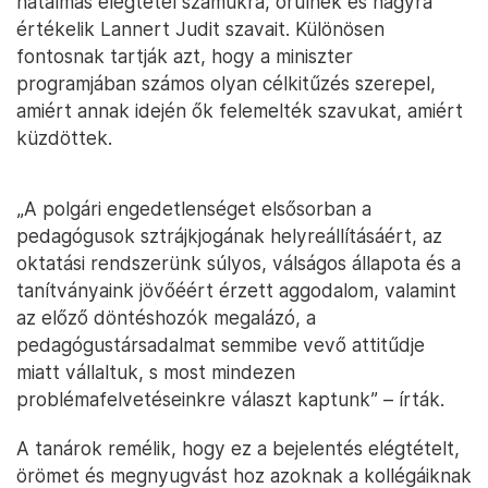
hatalmas elégtétel számukra, örülnek és nagyra
értékelik Lannert Judit szavait. Különösen
fontosnak tartják azt, hogy a miniszter
programjában számos olyan célkitűzés szerepel,
amiért annak idején ők felemelték szavukat, amiért
küzdöttek.
„A polgári engedetlenséget elsősorban a
pedagógusok sztrájkjogának helyreállításáért, az
oktatási rendszerünk súlyos, válságos állapota és a
tanítványaink jövőéért érzett aggodalom, valamint
az előző döntéshozók megalázó, a
pedagógustársadalmat semmibe vevő attitűdje
miatt vállaltuk, s most mindezen
problémafelvetéseinkre választ kaptunk” – írták.
A tanárok remélik, hogy ez a bejelentés elégtételt,
örömet és megnyugvást hoz azoknak a kollégáiknak