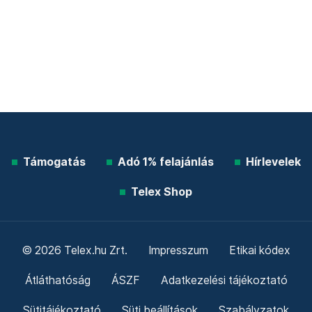
Támogatás
Adó 1% felajánlás
Hírlevelek
Telex Shop
© 2026 Telex.hu Zrt.
Impresszum
Etikai kódex
Átláthatóság
ÁSZF
Adatkezelési tájékoztató
Sütitájékoztató
Süti beállítások
Szabályzatok