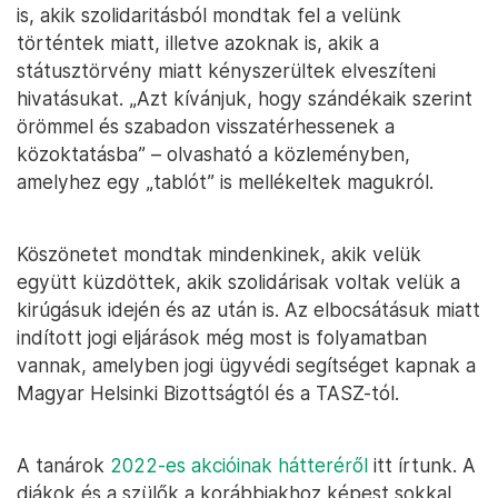
is, akik szolidaritásból mondtak fel a velünk
történtek miatt, illetve azoknak is, akik a
státusztörvény miatt kényszerültek elveszíteni
hivatásukat. „Azt kívánjuk, hogy szándékaik szerint
örömmel és szabadon visszatérhessenek a
közoktatásba” – olvasható a közleményben,
amelyhez egy „tablót” is mellékeltek magukról.
Köszönetet mondtak mindenkinek, akik velük
együtt küzdöttek, akik szolidárisak voltak velük a
kirúgásuk idején és az után is. Az elbocsátásuk miatt
indított jogi eljárások még most is folyamatban
vannak, amelyben jogi ügyvédi segítséget kapnak a
Magyar Helsinki Bizottságtól és a TASZ-tól.
A tanárok
2022-es akcióinak hátteréről
itt írtunk. A
diákok és a szülők a korábbiakhoz képest sokkal