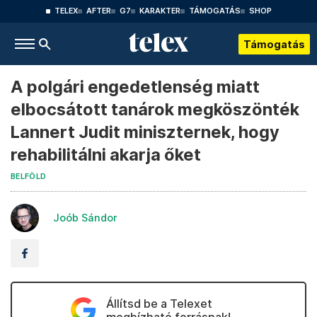
TELEX
AFTER
G7
KARAKTER
TÁMOGATÁS
SHOP
Támogatás
A polgári engedetlenség miatt
elbocsátott tanárok megköszönték
Lannert Judit miniszternek, hogy
rehabilitálni akarja őket
BELFÖLD
Joób Sándor
Állítsd be a Telexet