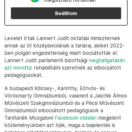
megbízható forrásnak!
Beállítom
Levelet írtak Lannert Judit oktatási miniszternek
annak az öt középiskolának a tanárai, akiket 2022-
ben polgári engedetlenség miatt bocsátottak el.
Lannert Judit parlamenti bizottsági
meghallgatásán
azt mondta
: rehabilitálni szeretnék az elbocsátott
pedagógusokat.
A budapesti Kölcsey-, Karinthy, Eötvös- és
Vörösmarty Gimnáziumból, valamint a Jaschik Álmos
Művészeti Szakgimnáziumból és a Pécsi Művészeti
Gimnáziumból elbocsátott pedagógusok a
Tanítanék Mozgalom
Facebook-oldalán
megjelent
közleményükben azt írják, maga a bejelentés is