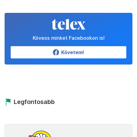
Kövess minket Facebookon is!
Követem!
Legfontosabb