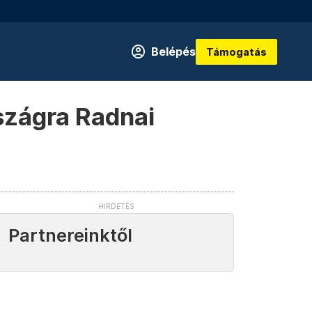
Belépés
Támogatás
rszágra Radnai
Partnereinktől