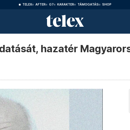
TELEX
AFTER
G7
KARAKTER
TÁMOGATÁS
SHOP
iadatását, hazatér Magyaro