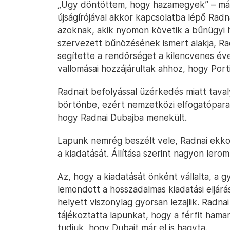
„Úgy döntöttem, hogy hazamegyek” – már
újságírójával akkor kapcsolatba lépő Radna
azoknak, akik nyomon követik a bűnügyi 
szervezett bűnözésének ismert alakja, Rad
segítette a rendőrséget a kilencvenes év
vallomásai hozzájárultak ahhoz, hogy Por
Radnait befolyással üzérkedés miatt taval
börtönbe, ezért nemzetközi elfogatóparan
hogy Radnai Dubajba menekült.
Lapunk nemrég beszélt vele, Radnai ekkor 
a kiadatását. Állítása szerint nagyon lero
Az, hogy a kiadatását önként vállalta, a g
lemondott a hosszadalmas kiadatási eljárá
helyett viszonylag gyorsan lezajlik. Radna
tájékoztatta lapunkat, hogy a férfit hama
tudjuk, hogy Dubajt már el is hagyta.