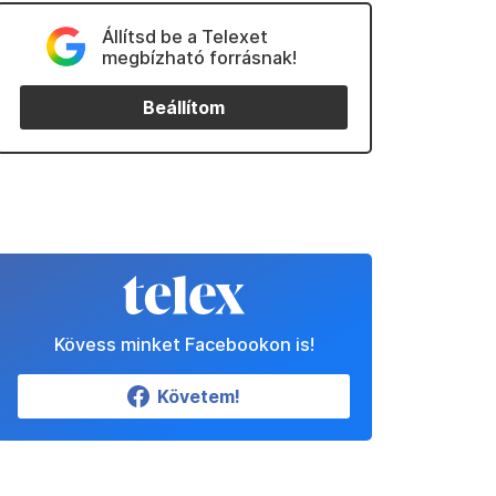
Állítsd be a Telexet
megbízható forrásnak!
Beállítom
Kövess minket Facebookon is!
Követem!