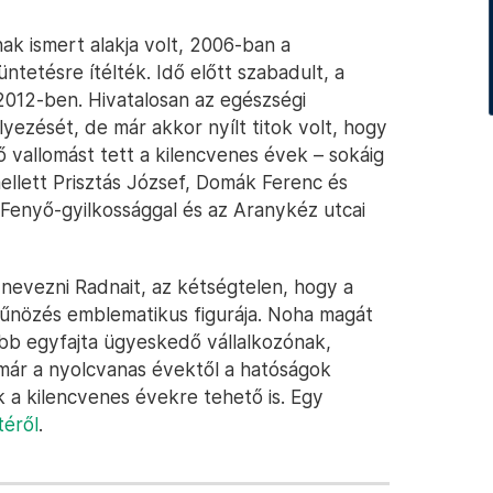
ak ismert alakja volt, 2006-ban a
tetésre ítélték. Idő előtt szabadult, a
2012-ben. Hivatalosan az egészségi
yezését, de már akkor nyílt titok volt, hogy
ő vallomást tett a kilencvenes évek – sokáig
mellett Prisztás József, Domák Ferenc és
 Fenyő-gyilkossággal és az Aranykéz utcai
 nevezni Radnait, az kétségtelen, hogy a
bűnözés emblematikus figurája. Noha magát
bb egyfajta ügyeskedő vállalkozónak,
 már a nyolcvanas évektől a hatóságok
 a kilencvenes évekre tehető is. Egy
téről
.