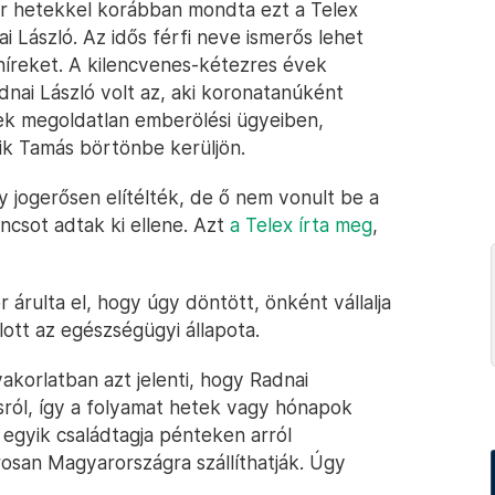
 hetekkel korábban mondta ezt a Telex
i László. Az idős férfi neve ismerős lehet
híreket. A kilencvenes-kétezres évek
nai László volt az, aki koronatanúként
ek megoldatlan emberölési ügyeiben,
tik Tamás börtönbe kerüljön.
y jogerősen elítélték, de ő nem vonult be a
csot adtak ki ellene. Azt
a Telex írta meg
,
árulta el, hogy úgy döntött, önként vállalja
mlott az egészségügyi állapota.
yakorlatban azt jelenti, hogy Radnai
sról, így a folyamat hetek vagy hónapok
i egyik családtagja pénteken arról
rosan Magyarországra szállíthatják. Úgy