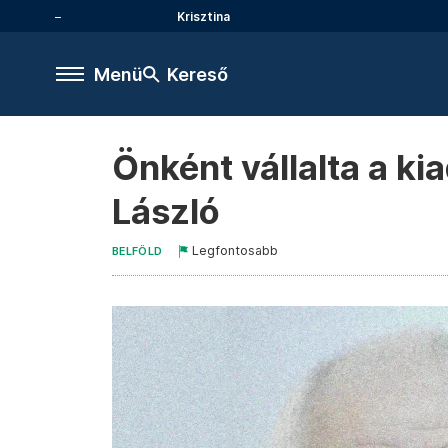
Krisztina
Menü
Kereső
Önként vállalta a k
László
Legfontosabb
BELFÖLD