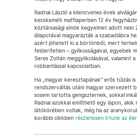
Radnai László a kilencvenes évek alvilágán
kecskeméti maffiaperben 12 év fegyházbün
köztársasági elnök kegyelmet adott neki 
állapotával magyarázták a szabadlábra hel
azért jöhetett ki a börtönből, mert terhel
felderítetlen – gyilkosságaival, egyebek 
Seres Zoltán meggyilkolásával, valamint a
robbantással kapcsolatban.
Ha „magyar keresztapának” erős túlzás is
rendszerváltás utáni magyar szervezett 
sosem tartotta gengszternek, sokkal inká
Radnai azokkal említhető egy lapon, akik
látókörében voltak, még ha az aranykoruk
korábbi cikkben
részletesen írtunk az éle