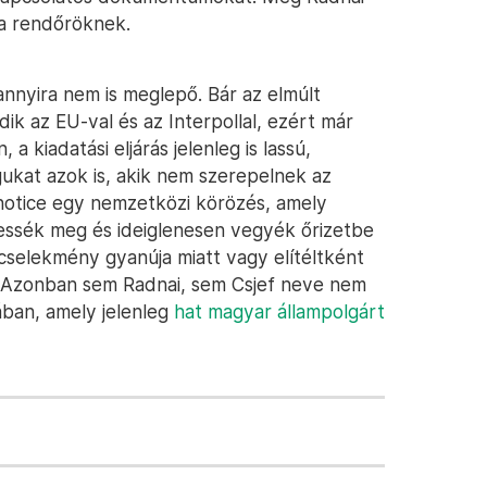
 a rendőröknek.
nnyira nem is meglepő. Bár az elmúlt
 az EU-val és az Interpollal, ezért már
 kiadatási eljárás jelenleg is lassú,
ukat azok is, akik nem szerepelnek az
 notice egy nemzetközi körözés, amely
ressék meg és ideiglenesen vegyék őrizetbe
cselekmény gyanúja miatt vagy elítéltként
. Azonban sem Radnai, sem Csjef neve nem
ában, amely jelenleg
hat magyar állampolgárt