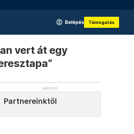
Belépés
Támogatás
an vert át egy
„keresztapa”
Partnereinktől