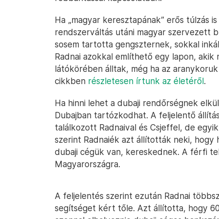
Ha „magyar keresztapának” erős túlzás is
rendszerváltás utáni magyar szervezett 
sosem tartotta gengszternek, sokkal inká
Radnai azokkal említhető egy lapon, akik
látókörében álltak, még ha az aranykoruk
cikkben
részletesen írtunk az életéről
.
Ha hinni lehet a dubaji rendőrségnek elkü
Dubajban tartózkodhat. A feljelentő állítá
találkozott Radnaival és Csjeffel, de egy
szerint Radnaiék azt állították neki, hog
dubaji cégük van, kereskednek. A férfi tel
Magyarországra.
A feljelentés szerint ezután Radnai többs
segítséget kért tőle. Azt állította, hogy 60