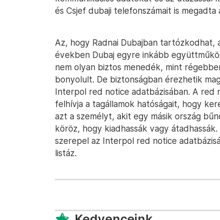
és Csjef dubaji telefonszámait is megadta
Az, hogy Radnai Dubajban tartózkodhat, a
években Dubaj egyre inkább együttműködik
nem olyan biztos menedék, mint régebben, a
bonyolult. De biztonságban érezhetik mag
Interpol red notice adatbázisában. A red
felhívja a tagállamok hatóságait, hogy ke
azt a személyt, akit egy másik ország bűn
köröz, hogy kiadhassák vagy átadhassák
szerepel az Interpol red notice adatbázis
listáz.
Kedvenceink