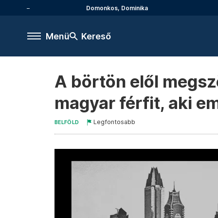
Domonkos, Dominika
Menü
Kereső
A börtön elől megsz
magyar férfit, aki em
Legfontosabb
BELFÖLD