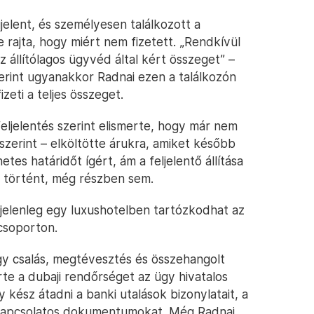
jelent, és személyesen találkozott a
 rajta, hogy miért nem fizetett. „Rendkívül
z állítólagos ügyvéd által kért összeget” –
szerint ugyanakkor Radnai ezen a találkozón
izeti a teljes összeget.
feljelentés szerint elismerte, hogy már nem
 szerint – elköltötte árukra, amiket később
tes határidőt ígért, ám a feljelentő állítása
m történt, még részben sem.
fi jelenleg egy luxushotelben tartózkodhat az
csoporton.
ogy csalás, megtévesztés és összehangolt
te a dubaji rendőrséget az ügy hivatalos
 kész átadni a banki utalások bizonylatait, a
 kapcsolatos dokumentumokat. Még Radnai