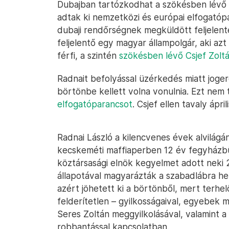
Dubajban tartózkodhat a szökésben lévő R
adtak ki nemzetközi és európai elfogatópa
dubaji rendőrségnek megküldött feljelenté
feljelentő egy magyar állampolgár, aki azt
férfi, a szintén
szökésben lévő Csjef Zolt
Radnait befolyással üzérkedés miatt joger
börtönbe kellett volna vonulnia. Ezt nem
elfogatóparancsot
. Csjef ellen tavaly ápr
Radnai László a kilencvenes évek alvilágán
kecskeméti maffiaperben 12 év fegyházbün
köztársasági elnök kegyelmet adott neki 
állapotával magyarázták a szabadlábra hel
azért jöhetett ki a börtönből, mert terhel
felderítetlen – gyilkosságaival, egyebek 
Seres Zoltán meggyilkolásával, valamint a
robbantással kapcsolatban.