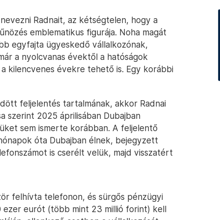
 nevezni Radnait, az kétségtelen, hogy a
bűnözés emblematikus figurája. Noha magát
bb egyfajta ügyeskedő vállalkozónak,
 már a nyolcvanas évektől a hatóságok
 a kilencvenes évekre tehető is. Egy korábbi
ldött feljelentés tartalmának, akkor Radnai
sa szerint 2025 áprilisában Dubajban
iküket sem ismerte korábban. A feljelentő
y hónapok óta Dubajban élnek, bejegyzett
efonszámot is cserélt velük, majd visszatért
zör felhívta telefonon, és sürgős pénzügyi
 ezer eurót (több mint 23 millió forint) kell