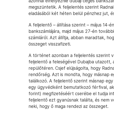
azonnal elhelyeznie dubaji céges bankszám
megszüntetik. A feljelentés szerint Radna
eladásából két héten belül pénzhez jut, és 
A feljelentő – állítása szerint – május 14-
bankszámlájára, majd május 27-én további
számláról. Azt állítja, abban maradtak, hogy
összeget visszafizeti.
A történet azonban a feljelentés szerint v
feljelentő a feleségével Dubajba utazott, 
repülőtéren. Csjef elújságolta, hogy Radnai
rendőrség. Azt is mondta, hogy másnap e
találkozó. A feljelentő szerint másnap eg
egy ügyvédként bemutatkozó férfival, aki a
forint) megfizetéséért cserébe el tudja i
feljelentő ezt gyanúsnak találta, és nem vo
neki, hogy ő maga rendezi az összeget.