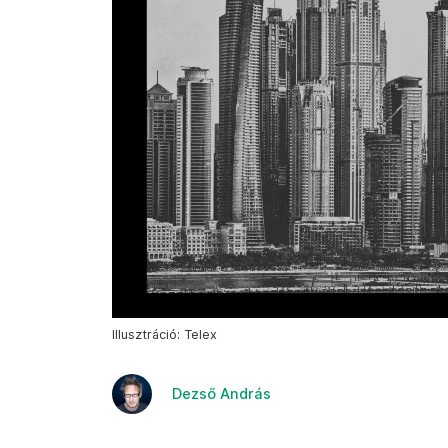
Illusztráció: Telex
Dezső András