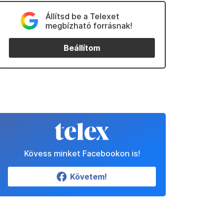
Állítsd be a Telexet
megbízható forrásnak!
Beállítom
Kövess minket Facebookon is!
Követem!