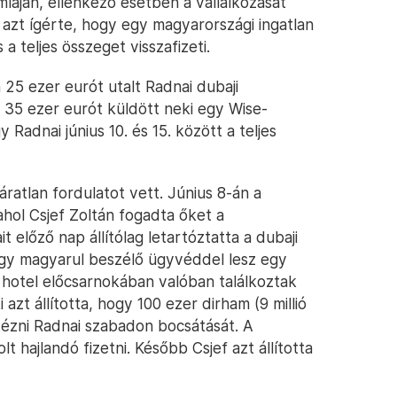
láján, ellenkező esetben a vállalkozását
i azt ígérte, hogy egy magyarországi ingatlan
a teljes összeget visszafizeti.
én 25 ezer eurót utalt Radnai dubaji
 35 ezer eurót küldött neki egy Wise-
 Radnai június 10. és 15. között a teljes
áratlan fordulatot vett. Június 8-án a
ahol Csjef Zoltán fogadta őket a
t előző nap állítólag letartóztatta a dubaji
gy magyarul beszélő ügyvéddel lesz egy
y hotel előcsarnokában valóban találkoztak
zt állította, hogy 100 ezer dirham (9 millió
ntézni Radnai szabadon bocsátását. A
lt hajlandó fizetni. Később Csjef azt állította