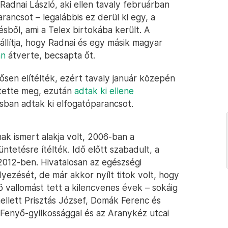
adnai László, aki ellen tavaly februárban
rancsot – legalábbis ez derül ki egy, a
sből, ami a Telex birtokába került. A
 állítja, hogy Radnai és egy másik magyar
án
átverte, becsapta őt.
ősen elítélték, ezért tavaly január közepén
 tette meg, ezután
adtak ki ellene
ilisban adtak ki elfogatóparancsot.
ak ismert alakja volt, 2006-ban a
tetésre ítélték. Idő előtt szabadult, a
2012-ben. Hivatalosan az egészségi
yezését, de már akkor nyílt titok volt, hogy
ő vallomást tett a kilencvenes évek – sokáig
mellett Prisztás József, Domák Ferenc és
 Fenyő-gyilkossággal és az Aranykéz utcai