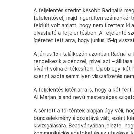
A feljelentés szerint később Radnai is meg
feljelentővel, majd ingerülten számonkérte
feldúlt volt amiatt, hogy nem fizettem ki a
olvasható a feljelentésben. A feljelentő 
ígéretet tett arra, hogy június 15-ig visszaf
A június 15-i találkozón azonban Radnai a 
rendelkezik a pénzzel, mivel azt – állítása
kívánt volna értékesíteni. Újabb egy-két he
szerint azóta semmilyen visszafizetés ne
A feljelentés kitér arra is, hogy a két fér
Al Marjan Island nevű mesterséges sziget
A sértett a történtek alapján úgy véli, h
bűncselekmény áldozatává vált, ezért kér
kivizsgálására. Beadványában jelezte, hogy
kommunikációs adatokat és az utazással