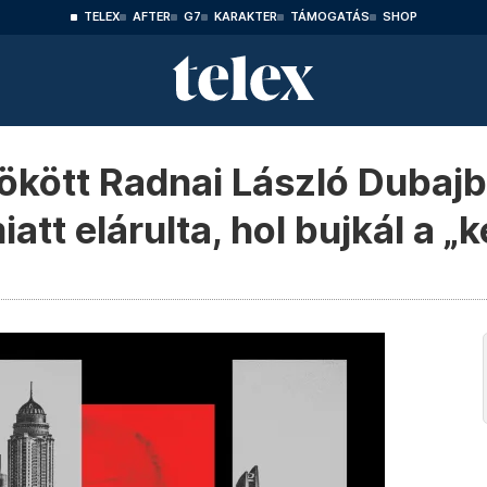
TELEX
AFTER
G7
KARAKTER
TÁMOGATÁS
SHOP
ökött Radnai László Dubajb
iatt elárulta, hol bujkál a 