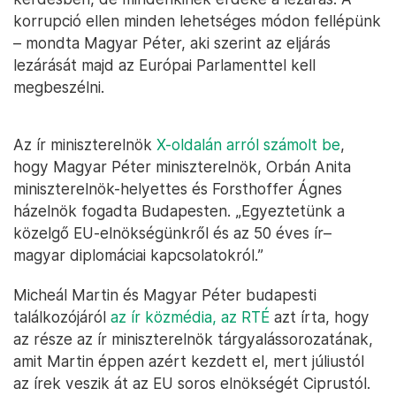
korrupció ellen minden lehetséges módon fellépünk
– mondta Magyar Péter, aki szerint az eljárás
lezárását majd az Európai Parlamenttel kell
megbeszélni.
Az ír miniszterelnök
X-oldalán arról számolt be
,
hogy Magyar Péter miniszterelnök, Orbán Anita
miniszterelnök-helyettes és Forsthoffer Ágnes
házelnök fogadta Budapesten. „Egyeztetünk a
közelgő EU-elnökségünkről és az 50 éves ír–
magyar diplomáciai kapcsolatokról.”
Micheál Martin és Magyar Péter budapesti
találkozójáról
az ír közmédia, az RTÉ
azt írta, hogy
az része az ír miniszterelnök tárgyalássorozatának,
amit Martin éppen azért kezdett el, mert júliustól
az írek veszik át az EU soros elnökségét Ciprustól.