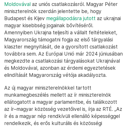
Moldovával
az uniós csatlakozásról. Magyar Péter
miniszterelnök szerdán jelentette be, hogy
Budapest és Kijev
megállapodásra jutott
az ukrajnai
magyar kisebbség jogainak bővítéséről.
Amennyiben Ukrajna teljesíti a vállalt feltételeket,
Magyarország támogatni fogja az első tárgyalási
klaszter megnyitását, de a gyorsított csatlakozást
továbbra sem. Az Európai Unió már 2024 júniusában
megkezdte a csatlakozási tárgyalásokat Ukrajnával
és Moldovával, azonban az érdemi egyeztetések
elindítását Magyarország vétója akadályozta.
Az új magyar miniszterelnökkel tartott
munkamegbeszélés mellett az ír miniszterelnök
ellátogatott a magyar parlamentbe, és találkozott
az ír–magyar közösség vezetőivel is, írja az RTÉ. „Az
ír és a magyar nép rendkívüli ellenálló képességgel
rendelkezik, és erős kulturális és közösségi