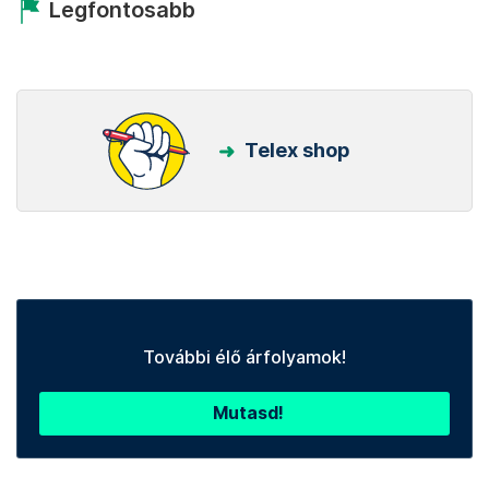
Legfontosabb
Telex shop
További élő árfolyamok!
Mutasd!