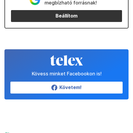
megbízható forrásnak!
Beállítom
Kövess minket Facebookon is!
Követem!