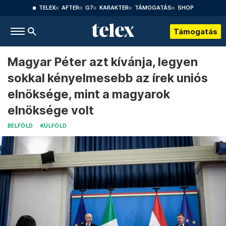
TELEX
AFTER
G7
KARAKTER
TÁMOGATÁS
SHOP
Támogatás
Magyar Péter azt kívánja, legyen
sokkal kényelmesebb az írek uniós
elnöksége, mint a magyarok
elnöksége volt
BELFÖLD
KÜLFÖLD