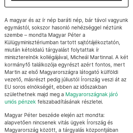
A magyar és az ír nép baráti nép, bár távol vagyunk
egymástól, sokszor hasonló nehézséggel néztünk
szembe – mondta Magyar Péter a
Külügyminisztériumban tartott sajtótájékoztatón,
miután kétoldalú tárgyalást folytattak ír
miniszterelnök kollégájával, Micheál Martinnal. A két
kormányfő találkozója egyrészt azért fontos, mert
Martin az első Magyarországra látogató külföldi
vezető, másrészt pedig júliustól Írország veszi át az
EU soros elnökségét, ebben az időszakban
születhetnek majd meg a
Magyarországnak járó
uniós pénzek
felszabadításának részletei.
Magyar Péter beszéde elején azt mondta:
alapvetően nincsenek vitás ügyek Írország és
Magyarország között, a tárgyalás központjában