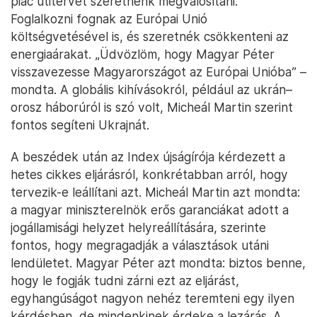
piac útitervet szeretnénk megvalósítani.”
Foglalkozni fognak az Európai Unió
költségvetésével is, és szeretnék csökkenteni az
energiaárakat. „Üdvözlöm, hogy Magyar Péter
visszavezesse Magyarországot az Európai Unióba” –
mondta. A globális kihívásokról, például az ukrán–
orosz háborúról is szó volt, Micheál Martin szerint
fontos segíteni Ukrajnát.
A beszédek után az Index újságírója kérdezett a
hetes cikkes eljárásról, konkrétabban arról, hogy
tervezik-e leállítani azt. Micheál Martin azt mondta:
a magyar miniszterelnök erős garanciákat adott a
jogállamisági helyzet helyreállítására, szerinte
fontos, hogy megragadják a választások utáni
lendületet. Magyar Péter azt mondta: biztos benne,
hogy le fogják tudni zárni ezt az eljárást,
egyhangúságot nagyon nehéz teremteni egy ilyen
kérdésben, de mindenkinek érdeke a lezárás. A