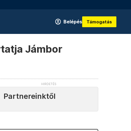
Belépés
Támogatás
ytatja Jámbor
Partnereinktől