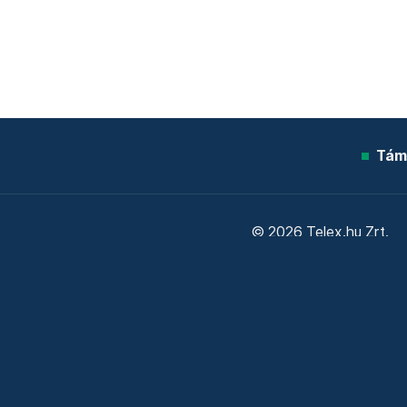
Tám
© 2026 Telex.hu Zrt.
Sütitájékoztató