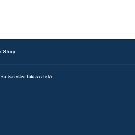
x Shop
datkezelési tájékoztató
zat
Telex Sales