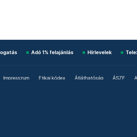
ogatás
Adó 1% felajánlás
Hírlevelek
Tele
Impresszum
Etikai kódex
Átláthatóság
ÁSZF
A
Süti beállítások
Szabályzatok
Kommentelési szabály