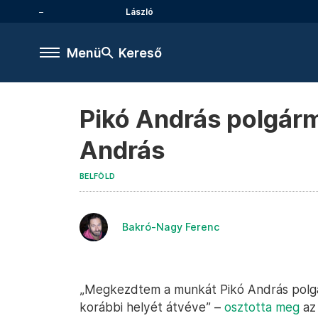
László
Menü
Kereső
Pikó András polgárm
András
BELFÖLD
Bakró-Nagy Ferenc
„Megkezdtem a munkát Pikó András polgár
korábbi helyét átvéve” –
osztotta meg
az 