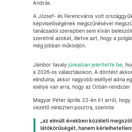
András.
A József- és Ferencváros volt országgyűlés
képviselőségének megszűnésével megszűnt 
tanácsadói szerepben sem kíván beleszólni
szeretné azokat, illetve azt, hogy a polg
még jobban működjön.
Jámbor tavaly
júniusban jelentette be
, ho
a 2026-os választásokon. A döntést akkor
elindulna, akkor nagyobb eséllyel adna 
esélye van arra, hogy az Orbán-rendszer 
Magyar Péter április 22-én írt arról, hogy
vezető miniszteri posztra, szerinte
„az elmúlt években közéleti megszól
látókörűségét, hanem kérlelhetetlen