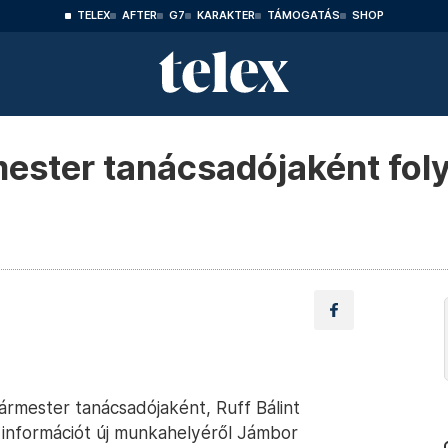
TELEX
AFTER
G7
KARAKTER
TÁMOGATÁS
SHOP
ester tanácsadójaként fol
mester tanácsadójaként, Ruff Bálint
információt új munkahelyéről Jámbor