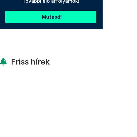
További élő árfolyamok!
Mutasd!
Friss hírek