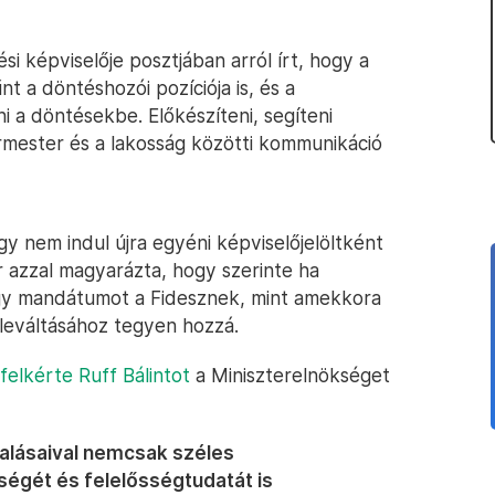
i képviselője posztjában arról írt, hogy a
a döntéshozói pozíciója is, és a
 a döntésekbe. Előkészíteni, segíteni
ármester és a lakosság közötti kommunikáció
gy nem indul újra egyéni képviselőjelöltként
 azzal magyarázta, hogy szerinte ha
egy mandátumot a Fidesznek, mint amekkora
leváltásához tegyen hozzá.
felkérte Ruff Bálintot
a Miniszterelnökséget
alásaival nemcsak széles
ségét és felelősségtudatát is