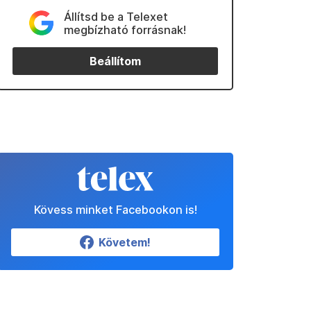
Állítsd be a Telexet
megbízható forrásnak!
Beállítom
Kövess minket Facebookon is!
Követem!