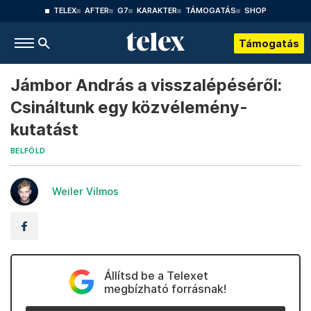
TELEX
AFTER
G7
KARAKTER
TÁMOGATÁS
SHOP
Támogatás
Jámbor András a visszalépéséről:
Csináltunk egy közvélemény-
kutatást
BELFÖLD
Weiler Vilmos
Állítsd be a Telexet
megbízható forrásnak!