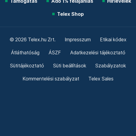
Támogatás
Adó 1% felajánlás
Hírlevelek
Telex Shop
© 2026 Telex.hu Zrt.
Impresszum
Etikai kódex
Átláthatóság
ÁSZF
Adatkezelési tájékoztató
Sütitájékoztató
Süti beállítások
Szabályzatok
Kommentelési szabályzat
Telex Sales