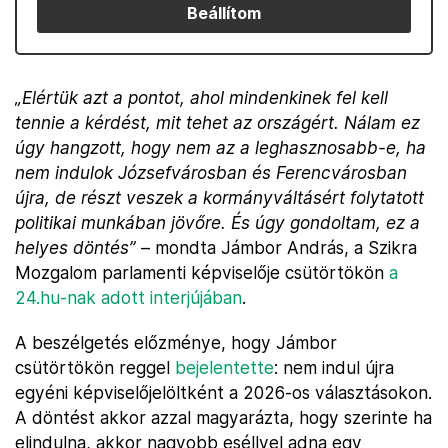
Beállítom
„Elértük azt a pontot, ahol mindenkinek fel kell
tennie a kérdést, mit tehet az országért. Nálam ez
úgy hangzott, hogy nem az a leghasznosabb-e, ha
nem indulok Józsefvárosban és Ferencvárosban
újra, de részt veszek a kormányváltásért folytatott
politikai munkában jövőre. És úgy gondoltam, ez a
helyes döntés”
– mondta Jámbor András, a Szikra
Mozgalom parlamenti képviselője csütörtökön
a
24.hu-nak adott interjújában
.
A beszélgetés előzménye, hogy Jámbor
csütörtökön reggel
bejelentette
: nem indul újra
egyéni képviselőjelöltként a 2026-os választásokon.
A döntést akkor azzal magyarázta, hogy szerinte ha
elindulna, akkor nagyobb eséllyel adna egy