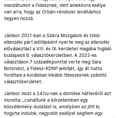
mandátumot a Fidesznek, mint amekkora esélye
van arra, hogy az Orbán-rendszer leváltáshoz
tegyen hozzá.
Jámbor 2021-ban a Szikra Mozgalom és több
ellenzéki párt jelöltjeként nyerte meg az ellenzéki
előválasztást a VIII. és IX. kerületet magába foglaló
budapesti 6. választókerületben. A 2022-es
választáson 7 százalékponttal verte meg Sára
Botondot, a Fidesz-KDNP jelöltjét, így át tudta
fordítani a korábban inkább fideszesnek számító
választókerületet.
Jámbor most a 24.hu-nak a döntése hátteréről azt
mondta:
„csináltunk a körzetemben egy
közvélemény-kutatást is, amelyben az jött ki,
hogyha indulok, nagyobb eséllyel segítem egy