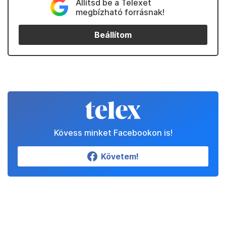
Állítsd be a Telexet
megbízható forrásnak!
Beállítom
Kövess minket Facebookon is!
Követem!