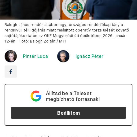
Balogh János rendőr altábornagy, országos rendőrfőkapitány a
rendkívüli téli időjárás miatt felállított operatív törzs ülését követő
sajtótájékoztatón az OKF Mogyoródi úti épületében 2026. január
12-én – Fotó: Balogh Zoltán / MTI
Pintér Luca
Ignácz Péter
Állítsd be a Telexet
megbízható forrásnak!
Beállítom