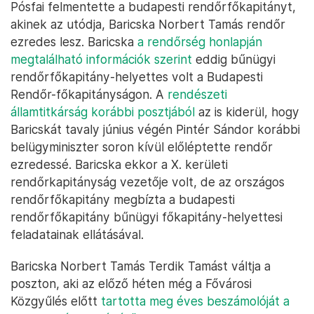
Pósfai felmentette a budapesti rendőrfőkapitányt,
akinek az utódja, Baricska Norbert Tamás rendőr
ezredes lesz. Baricska
a rendőrség honlapján
megtalálható információk szerint
eddig bűnügyi
rendőrfőkapitány-helyettes volt a Budapesti
Rendőr-főkapitányságon. A
rendészeti
államtitkárság korábbi posztjából
az is kiderül, hogy
Baricskát tavaly június végén Pintér Sándor korábbi
belügyminiszter soron kívül előléptette rendőr
ezredessé. Baricska ekkor a X. kerületi
rendőrkapitányság vezetője volt, de az országos
rendőrfőkapitány megbízta a budapesti
rendőrfőkapitány bűnügyi főkapitány-helyettesi
feladatainak ellátásával.
Baricska Norbert Tamás Terdik Tamást váltja a
poszton, aki az előző héten még a Fővárosi
Közgyűlés előtt
tartotta meg éves beszámolóját a