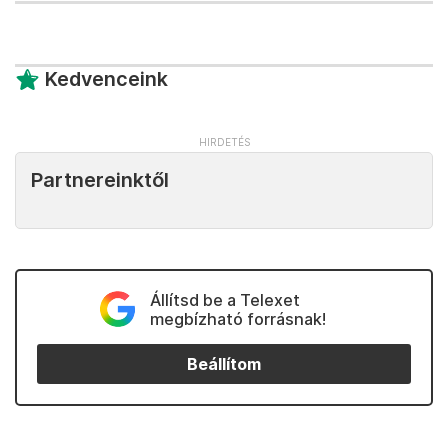
Kedvenceink
Partnereinktől
Állítsd be a Telexet
megbízható forrásnak!
Beállítom