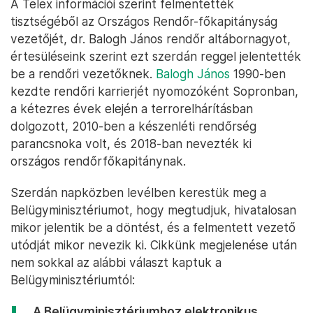
A Telex információi szerint felmentették
tisztségéből az Országos Rendőr-főkapitányság
vezetőjét, dr. Balogh János rendőr altábornagyot,
értesüléseink szerint ezt szerdán reggel jelentették
be a rendőri vezetőknek.
Balogh János
1990-ben
kezdte rendőri karrierjét nyomozóként Sopronban,
a kétezres évek elején a terrorelhárításban
dolgozott, 2010-ben a készenléti rendőrség
parancsnoka volt, és 2018-ban nevezték ki
országos rendőrfőkapitánynak.
Szerdán napközben levélben kerestük meg a
Belügyminisztériumot, hogy megtudjuk, hivatalosan
mikor jelentik be a döntést, és a felmentett vezető
utódját mikor nevezik ki. Cikkünk megjelenése után
nem sokkal az alábbi választ kaptuk a
Belügyminisztériumtól:
„A Belügyminisztériumhoz elektronikus