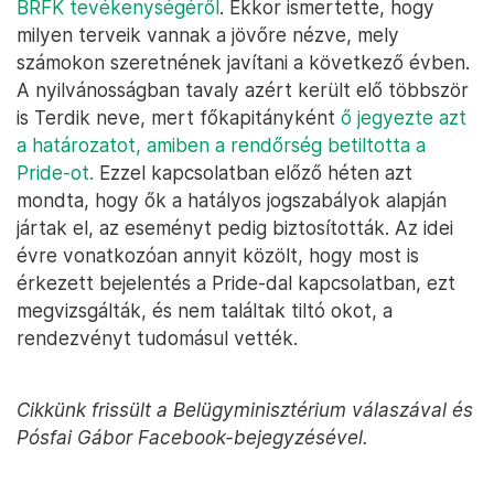
BRFK tevékenységéről
. Ekkor ismertette, hogy
milyen terveik vannak a jövőre nézve, mely
számokon szeretnének javítani a következő évben.
A nyilvánosságban tavaly azért került elő többször
is Terdik neve, mert főkapitányként
ő jegyezte azt
a határozatot, amiben a rendőrség betiltotta a
Pride-ot.
Ezzel kapcsolatban előző héten azt
mondta, hogy ők a hatályos jogszabályok alapján
jártak el, az eseményt pedig biztosították. Az idei
évre vonatkozóan annyit közölt, hogy most is
érkezett bejelentés a Pride-dal kapcsolatban, ezt
megvizsgálták, és nem találtak tiltó okot, a
rendezvényt tudomásul vették.
Cikkünk frissült a Belügyminisztérium válaszával és
Pósfai Gábor Facebook-bejegyzésével.