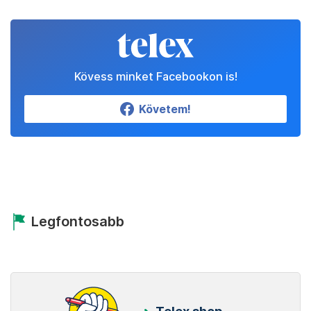
Kövess minket Facebookon is!
Követem!
Legfontosabb