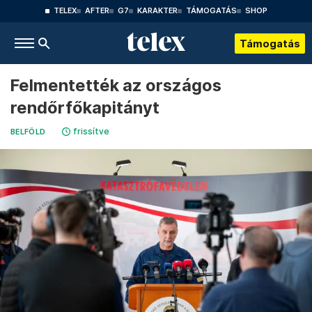
TELEX
AFTER
G7
KARAKTER
TÁMOGATÁS
SHOP
Támogatás
Felmentették az országos
rendőrfőkapitányt
frissítve
BELFÖLD