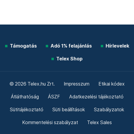
Támogatás
Adó 1% felajánlás
Hírlevelek
Telex Shop
© 2026 Telex.hu Zrt.
Impresszum
Etikai kódex
Átláthatóság
ÁSZF
Adatkezelési tájékoztató
Sütitájékoztató
Süti beállítások
Szabályzatok
Kommentelési szabályzat
Telex Sales