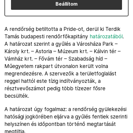
Beállítom
A rendőrség betiltotta a Pride-ot, derül ki Terdik
Tamás budapesti rendőrfőkapitány
határozatából
.
A határozat szerint a gyűlés a Városháza Park –
Károly krt. – Astoria – Múzeum krt. – Kálvin tér –
Vámház krt. – Fővám tér – Szabadság híd –
Műegyetem rakpart útvonalon került volna
megrendezésre. A szervezők a területfoglalást
reggel hattól este tízig indítványozták, a
résztvevőszámot pedig több tízezer fősre
becsülték.
A határozat úgy fogalmaz: a rendőrség gyülekezési
hatósági jogkörében eljárva a gyűlés fentiek szerinti
helyszínen és időpontban történő megtartását
megtiltja.