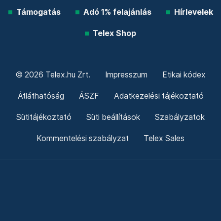
Támogatás
Adó 1% felajánlás
Hírlevelek
Telex Shop
© 2026 Telex.hu Zrt.
Impresszum
Etikai kódex
Átláthatóság
ÁSZF
Adatkezelési tájékoztató
Sütitájékoztató
Süti beállítások
Szabályzatok
Kommentelési szabályzat
Telex Sales