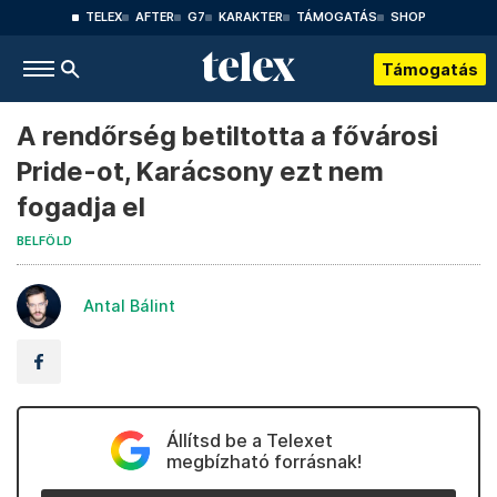
TELEX
AFTER
G7
KARAKTER
TÁMOGATÁS
SHOP
Támogatás
A rendőrség betiltotta a fővárosi
Pride-ot, Karácsony ezt nem
fogadja el
BELFÖLD
Antal Bálint
Állítsd be a Telexet
megbízható forrásnak!