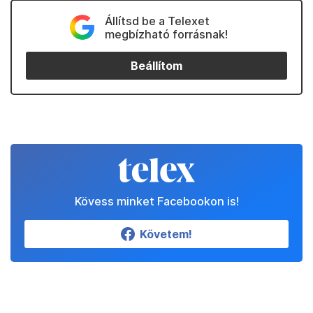
Állítsd be a Telexet
megbízható forrásnak!
Beállítom
Kövess minket Facebookon is!
Követem!