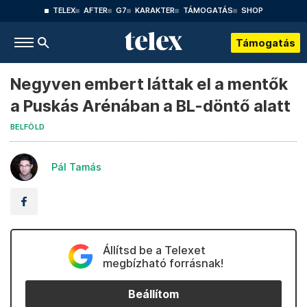
TELEX
AFTER
G7
KARAKTER
TÁMOGATÁS
SHOP
Támogatás
Negyven embert láttak el a mentők
a Puskás Arénában a BL-döntő alatt
BELFÖLD
Pál Tamás
Állítsd be a Telexet
megbízható forrásnak!
Beállítom