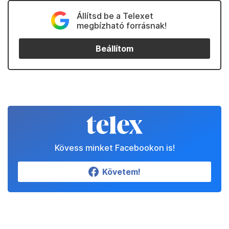
Állítsd be a Telexet
megbízható forrásnak!
Beállítom
Kövess minket Facebookon is!
Követem!