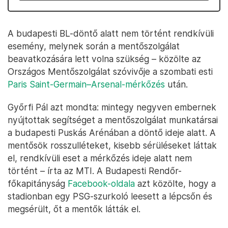
A budapesti BL-döntő alatt nem történt rendkívüli
esemény, melynek során a mentőszolgálat
beavatkozására lett volna szükség – közölte az
Országos Mentőszolgálat szóvivője a szombati esti
Paris Saint-Germain–Arsenal-mérkőzés
után.
Győrfi Pál azt mondta: mintegy negyven embernek
nyújtottak segítséget a mentőszolgálat munkatársai
a budapesti Puskás Arénában a döntő ideje alatt. A
mentősök rosszulléteket, kisebb sérüléseket láttak
el, rendkívüli eset a mérkőzés ideje alatt nem
történt – írta az MTI. A Budapesti Rendőr-
főkapitányság
Facebook-oldala
azt közölte, hogy a
stadionban egy PSG-szurkoló leesett a lépcsőn és
megsérült, őt a mentők látták el.