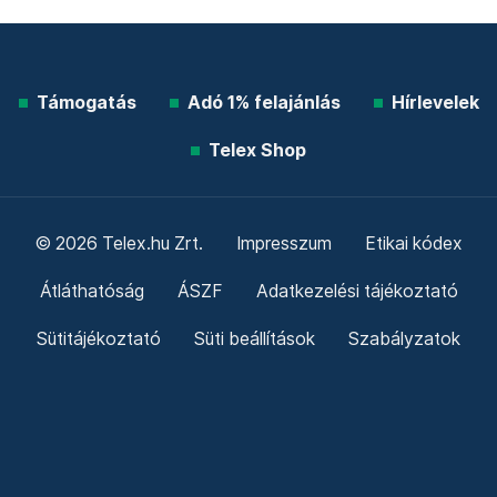
Támogatás
Adó 1% felajánlás
Hírlevelek
Telex Shop
© 2026 Telex.hu Zrt.
Impresszum
Etikai kódex
Átláthatóság
ÁSZF
Adatkezelési tájékoztató
Sütitájékoztató
Süti beállítások
Szabályzatok
Kommentelési szabályzat
Telex Sales