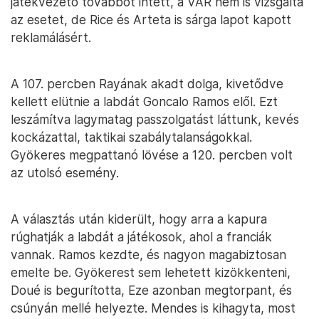
játékvezető továbbot intett, a VAR nem is vizsgálta
az esetet, de Rice és Arteta is sárga lapot kapott
reklamálásért.
A 107. percben Rayának akadt dolga, kivetődve
kellett elütnie a labdát Goncalo Ramos elől. Ezt
leszámítva lagymatag passzolgatást láttunk, kevés
kockázattal, taktikai szabálytalanságokkal.
Gyökeres megpattanó lövése a 120. percben volt
az utolsó esemény.
A választás után kiderült, hogy arra a kapura
rúghatják a labdát a játékosok, ahol a franciák
vannak. Ramos kezdte, és nagyon magabiztosan
emelte be. Gyökerest sem lehetett kizökkenteni,
Doué is begurította, Eze azonban megtorpant, és
csúnyán mellé helyezte. Mendes is kihagyta, most