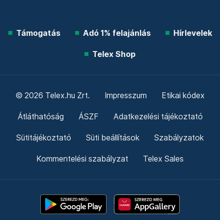
Támogatás
Adó 1% felajánlás
Hírlevelek
Telex Shop
© 2026 Telex.hu Zrt.
Impresszum
Etikai kódex
Átláthatóság
ÁSZF
Adatkezelési tájékoztató
Sütitájékoztató
Süti beállítások
Szabályzatok
Kommentelési szabályzat
Telex Sales