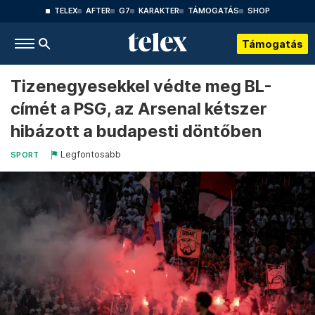
TELEX
AFTER
G7
KARAKTER
TÁMOGATÁS
SHOP
Támogatás
Tizenegyesekkel védte meg BL-
címét a PSG, az Arsenal kétszer
hibázott a budapesti döntőben
Legfontosabb
SPORT