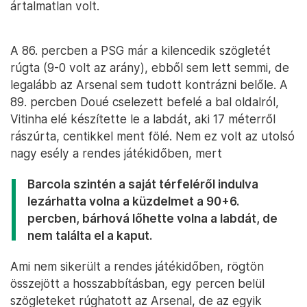
ártalmatlan volt.
A 86. percben a PSG már a kilencedik szögletét
rúgta (9-0 volt az arány), ebből sem lett semmi, de
legalább az Arsenal sem tudott kontrázni belőle. A
89. percben Doué cselezett befelé a bal oldalról,
Vitinha elé készítette le a labdát, aki 17 méterről
rászúrta, centikkel ment fölé. Nem ez volt az utolsó
nagy esély a rendes játékidőben, mert
Barcola szintén a saját térfeléről indulva
lezárhatta volna a küzdelmet a 90+6.
percben, bárhová lőhette volna a labdát, de
nem találta el a kaput.
Ami nem sikerült a rendes játékidőben, rögtön
összejött a hosszabbításban, egy percen belül
szögleteket rúghatott az Arsenal, de az egyik