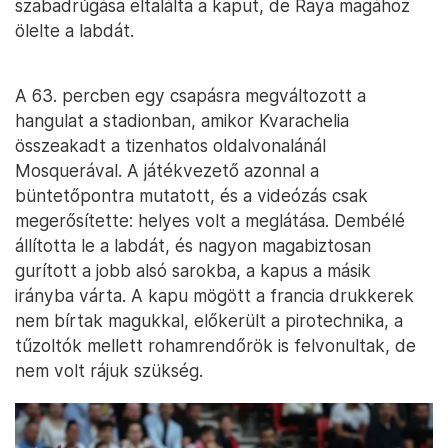
szabadrúgása eltalálta a kaput, de Raya magához
ölelte a labdát.
A 63. percben egy csapásra megváltozott a
hangulat a stadionban, amikor Kvarachelia
összeakadt a tizenhatos oldalvonalánál
Mosquerával. A játékvezető azonnal a
büntetőpontra mutatott, és a videózás csak
megerősítette: helyes volt a meglátása. Dembélé
állította le a labdát, és nagyon magabiztosan
gurított a jobb alsó sarokba, a kapus a másik
irányba várta. A kapu mögött a francia drukkerek
nem bírtak magukkal, előkerült a pirotechnika, a
tűzoltók mellett rohamrendőrök is felvonultak, de
nem volt rájuk szükség.