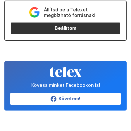
Állítsd be a Telexet
megbízható forrásnak!
Beállítom
Kövess minket Facebookon is!
Követem!