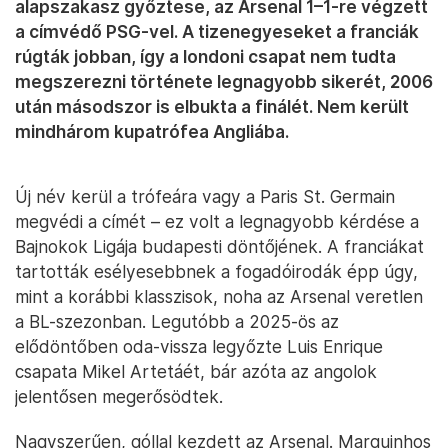
alapszakasz győztese, az Arsenal 1–1-re végzett
a címvédő PSG-vel. A tizenegyeseket a franciák
rúgták jobban, így a londoni csapat nem tudta
megszerezni története legnagyobb sikerét, 2006
után másodszor is elbukta a finálét. Nem került
mindhárom kupatrófea Angliába.
Új név kerül a trófeára vagy a Paris St. Germain
megvédi a címét – ez volt a legnagyobb kérdése a
Bajnokok Ligája budapesti döntőjének. A franciákat
tartották esélyesebbnek a fogadóirodák épp úgy,
mint a korábbi klasszisok, noha az Arsenal veretlen
a BL-szezonban. Legutóbb a 2025-ös az
elődöntőben oda-vissza legyőzte Luis Enrique
csapata Mikel Artetáét, bár azóta az angolok
jelentősen megerősödtek.
Nagyszerűen, góllal kezdett az Arsenal. Marquinhos