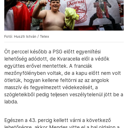
Fotó: Huszti István / Telex
Öt perccel később a PSG előtt egyenlítési
lehetőség adódott, de Kvaracelia elől a védők
együttes erővel mentettek. A franciák
mezőnyfölényben voltak, de a kapu előtt nem volt
ötletük, hogyan kellene feltörni az az angolok
masszív és fegyelmezett védekezését, a
szögleteikből pedig teljesen veszélytelenül jött be a
labda.
Egészen a 43. percig kellett várni a következő
lehetőségre, akkor Mendes vitte el a bal oldalon a