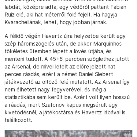
labdát, középre adta, egy védőről pattant Fabian
Ruiz elé, aki hat méterről fölé fejelt. Ha hagyja
Kvaracheliának, lehet, hogy jobban járnak.
A félidő végén Havertz újra helyzetbe került egy
szép háromszögelés után, de akkor Marquinhos
tökéletes ütemben lépett a lövés útjába, és
menteni tudott. A 45+6. percben szöglethez jutott
az Arsenal, de mivel letelt az előre jelzett hat
perces ráadás, ezért a német Daniel Siebert
játékvezető az öltöző felé mutatott. Az Arsenal így
nem élhetett nagy fegyverével, és még a
statisztikába sem került be. Azért volt ilyen hosszú
a ráadás, mert Szafonov kapus megsérült egy
kivetődésnél, a játékostársa és Havertz lábával is
találkozott.