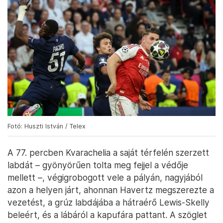
Fotó: Huszti István / Telex
A 77. percben Kvarachelia a saját térfelén szerzett
labdát – gyönyörűen tolta meg fejjel a védője
mellett –, végigrobogott vele a pályán, nagyjából
azon a helyen járt, ahonnan Havertz megszerezte a
vezetést, a grúz labdájába a hátraérő Lewis-Skelly
beleért, és a lábáról a kapufára pattant. A szöglet