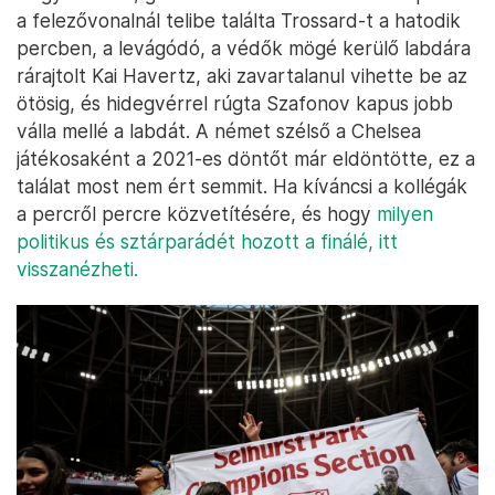
a felezővonalnál telibe találta Trossard-t a hatodik
percben, a levágódó, a védők mögé kerülő labdára
rárajtolt Kai Havertz, aki zavartalanul vihette be az
ötösig, és hidegvérrel rúgta Szafonov kapus jobb
válla mellé a labdát. A német szélső a Chelsea
játékosaként a 2021-es döntőt már eldöntötte, ez a
találat most nem ért semmit. Ha kíváncsi a kollégák
a percről percre közvetítésére, és hogy
milyen
politikus és sztárparádét hozott a finálé, itt
visszanézheti.