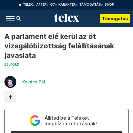
TELEX
AFTER
G7
KARAKTER
TÁMOGATÁS
SHOP
Támogatás
A parlament elé kerül az öt
vizsgálóbizottság felállításának
javaslata
BELFÖLD
Kovács Pál
Állítsd be a Telexet
megbízható forrásnak!