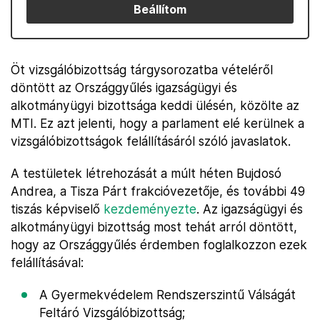
Beállítom
Öt vizsgálóbizottság tárgysorozatba vételéről
döntött az Országgyűlés igazságügyi és
alkotmányügyi bizottsága keddi ülésén, közölte az
MTI. Ez azt jelenti, hogy a parlament elé kerülnek a
vizsgálóbizottságok felállításáról szóló javaslatok.
A testületek létrehozását a múlt héten Bujdosó
Andrea, a Tisza Párt frakcióvezetője, és további 49
tiszás képviselő
kezdeményezte
. Az igazságügyi és
alkotmányügyi bizottság most tehát arról döntött,
hogy az Országgyűlés érdemben foglalkozzon ezek
felállításával:
A Gyermekvédelem Rendszerszintű Válságát
Feltáró Vizsgálóbizottság;