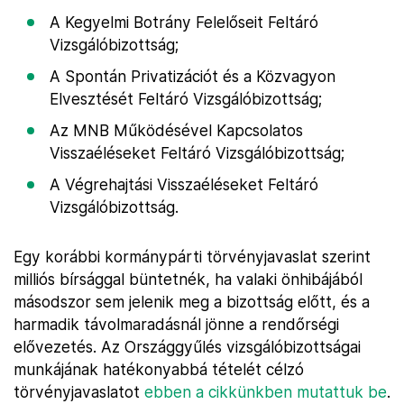
A Kegyelmi Botrány Felelőseit Feltáró
Vizsgálóbizottság;
A Spontán Privatizációt és a Közvagyon
Elvesztését Feltáró Vizsgálóbizottság;
Az MNB Működésével Kapcsolatos
Visszaéléseket Feltáró Vizsgálóbizottság;
A Végrehajtási Visszaéléseket Feltáró
Vizsgálóbizottság.
Egy korábbi kormánypárti törvényjavaslat szerint
milliós bírsággal büntetnék, ha valaki önhibájából
másodszor sem jelenik meg a bizottság előtt, és a
harmadik távolmaradásnál jönne a rendőrségi
elővezetés. Az Országgyűlés vizsgálóbizottságai
munkájának hatékonyabbá tételét célzó
törvényjavaslatot
ebben a cikkünkben mutattuk be
.