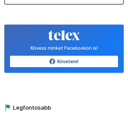
Kövess minket Facebookon is!
Követem!
Legfontosabb