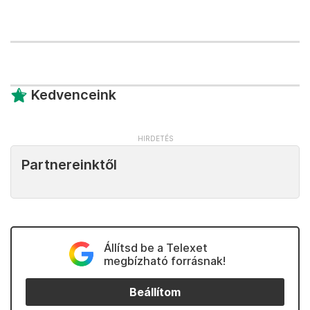
Kedvenceink
Partnereinktől
Állítsd be a Telexet
megbízható forrásnak!
Beállítom