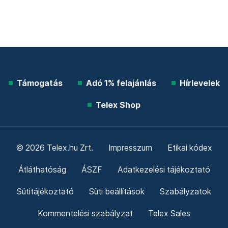
Támogatás
Adó 1% felajánlás
Hírlevelek
Telex Shop
© 2026 Telex.hu Zrt.
Impresszum
Etikai kódex
Átláthatóság
ÁSZF
Adatkezelési tájékoztató
Sütitájékoztató
Süti beállítások
Szabályzatok
Kommentelési szabályzat
Telex Sales