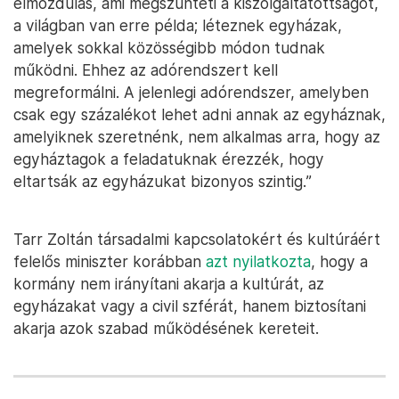
elmozdulás, ami megszünteti a kiszolgáltatottságot,
a világban van erre példa; léteznek egyházak,
amelyek sokkal közösségibb módon tudnak
működni. Ehhez az adórendszert kell
megreformálni. A jelenlegi adórendszer, amelyben
csak egy százalékot lehet adni annak az egyháznak,
amelyiknek szeretnénk, nem alkalmas arra, hogy az
egyháztagok a feladatuknak érezzék, hogy
eltartsák az egyházukat bizonyos szintig.”
Tarr Zoltán társadalmi kapcsolatokért és kultúráért
felelős miniszter korábban
azt nyilatkozta
, hogy a
kormány nem irányítani akarja a kultúrát, az
egyházakat vagy a civil szférát, hanem biztosítani
akarja azok szabad működésének kereteit.