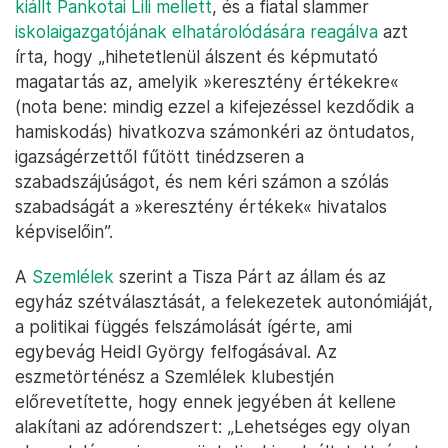
kiállt Pankotai Lili mellett
, és a fiatal slammer
iskolaigazgatójának elhatárolódására reagálva
azt
írta, hogy „hihetetlenül álszent és képmutató
magatartás az, amelyik »keresztény értékekre«
(nota bene: mindig ezzel a kifejezéssel kezdődik a
hamiskodás) hivatkozva számonkéri az öntudatos,
igazságérzettől fűtött tinédzseren a
szabadszájúságot, és nem kéri számon a szólás
szabadságát a »keresztény értékek« hivatalos
képviselőin”.
A
Szemlélek
szerint a Tisza Párt az állam és az
egyház szétválasztását, a felekezetek autonómiáját,
a politikai függés felszámolását ígérte, ami
egybevág Heidl György felfogásával. Az
eszmetörténész a Szemlélek klubestjén
előrevetítette, hogy ennek jegyében át kellene
alakítani az adórendszert: „Lehetséges egy olyan