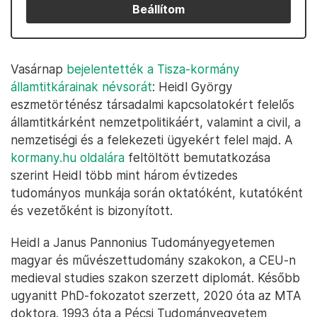
Beállítom
Vasárnap
bejelentették a Tisza-kormány
államtitkárainak névsorát
: Heidl György
eszmetörténész társadalmi kapcsolatokért felelős
államtitkárként nemzetpolitikáért, valamint a civil, a
nemzetiségi és a felekezeti ügyekért felel majd. A
kormany.hu oldalára
feltöltött bemutatkozása
szerint Heidl több mint három évtizedes
tudományos munkája során oktatóként, kutatóként
és vezetőként is bizonyított.
Heidl a Janus Pannonius Tudományegyetemen
magyar és művészettudomány szakokon, a CEU-n
medieval studies szakon szerzett diplomát. Később
ugyanitt PhD-fokozatot szerzett, 2020 óta az MTA
doktora. 1993 óta a Pécsi Tudományegyetem