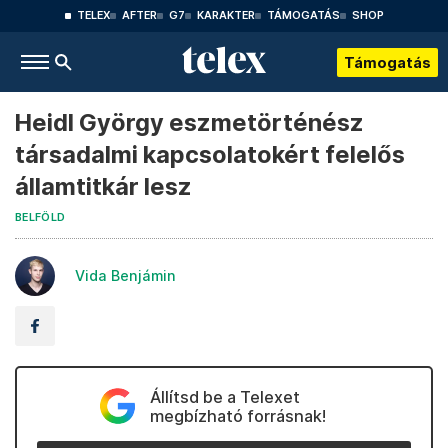
TELEX
AFTER
G7
KARAKTER
TÁMOGATÁS
SHOP
Támogatás
Heidl György eszmetörténész
társadalmi kapcsolatokért felelős
államtitkár lesz
BELFÖLD
Vida Benjámin
Állítsd be a Telexet
megbízható forrásnak!