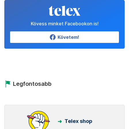
Kövess minket Facebookon is!
Követem!
Legfontosabb
Telex shop