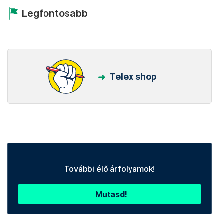
Legfontosabb
Telex shop
További élő árfolyamok!
Mutasd!