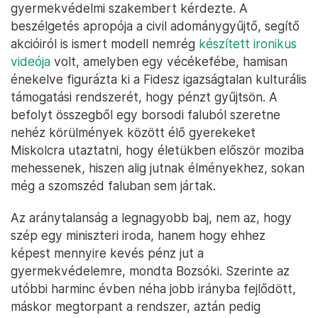
gyermekvédelmi szakembert kérdezte. A
beszélgetés apropója a civil adománygyűjtő, segítő
akcióiról is ismert modell nemrég
készített ironikus
videója
volt, amelyben egy vécékefébe, hamisan
énekelve figurázta ki a Fidesz igazságtalan kulturális
támogatási rendszerét, hogy pénzt gyűjtsön. A
befolyt összegből egy borsodi faluból szeretne
nehéz körülmények között élő gyerekeket
Miskolcra utaztatni, hogy életükben először moziba
mehessenek, hiszen alig jutnak élményekhez, sokan
még a szomszéd faluban sem jártak.
Az aránytalanság a legnagyobb baj, nem az, hogy
szép egy miniszteri iroda, hanem hogy ehhez
képest mennyire kevés pénz jut a
gyermekvédelemre, mondta Bozsóki. Szerinte az
utóbbi harminc évben néha jobb irányba fejlődött,
máskor megtorpant a rendszer, aztán pedig