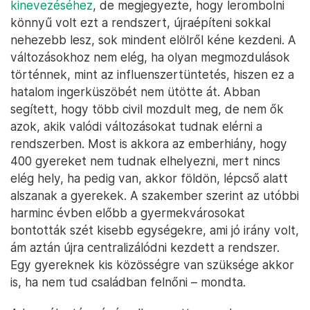
kinevezéséhez
, de megjegyezte, hogy lerombolni
könnyű volt ezt a rendszert, újraépíteni sokkal
nehezebb lesz, sok mindent elölről kéne kezdeni. A
változásokhoz nem elég, ha olyan megmozdulások
történnek, mint az influenszertüntetés, hiszen ez a
hatalom ingerküszöbét nem ütötte át. Abban
segített, hogy több civil mozdult meg, de nem ők
azok, akik valódi változásokat tudnak elérni a
rendszerben. Most is akkora az emberhiány, hogy
400 gyereket nem tudnak elhelyezni, mert nincs
elég hely, ha pedig van, akkor földön, lépcső alatt
alszanak a gyerekek. A szakember szerint az utóbbi
harminc évben előbb a gyermekvárosokat
bontották szét kisebb egységekre, ami jó irány volt,
ám aztán újra centralizálódni kezdett a rendszer.
Egy gyereknek kis közösségre van szüksége akkor
is, ha nem tud családban felnőni – mondta.