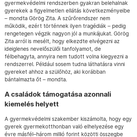
gyermekvédelmi rendszerben gyakran belehalnak
gyerekek a figyelmetlen ellátás következményeibe
– mondta Görög Zita. A szűrőrendszer nem
működik, ezért történnek ilyen tragédiák – pedig
rengetegen végzik nagyon jól a munkájukat. Görög
Zita arról is mesélt, hogy elkezdte elvégezni az
ideiglenes nevelőszülői tanfolyamot, de
félbehagyta, annyira nem tudott volna kiegyezni a
rendszerrel. Például sosem tudna láthatásra vinni
gyereket ahhoz a szülőhöz, aki korábban
bántalmazta őt – mondta.
A családok támogatása azonnali
kiemelés helyett
A gyermekvédelmi szakember kiszámolta, hogy egy
gyerek gyermekotthonban való elhelyezése egy
évre másfél–három millió forint közötti összegbe