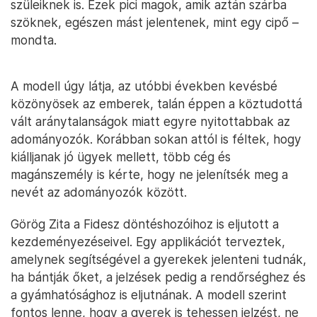
szüleiknek is. Ezek pici magok, amik aztán szárba
szöknek, egészen mást jelentenek, mint egy cipő –
mondta.
A modell úgy látja, az utóbbi években kevésbé
közönyösek az emberek, talán éppen a köztudottá
vált aránytalanságok miatt egyre nyitottabbak az
adományozók. Korábban sokan attól is féltek, hogy
kiálljanak jó ügyek mellett, több cég és
magánszemély is kérte, hogy ne jelenítsék meg a
nevét az adományozók között.
Görög Zita a Fidesz döntéshozóihoz is eljutott a
kezdeményezéseivel. Egy applikációt terveztek,
amelynek segítségével a gyerekek jelenteni tudnák,
ha bántják őket, a jelzések pedig a rendőrséghez és
a gyámhatósághoz is eljutnának. A modell szerint
fontos lenne, hogy a gyerek is tehessen jelzést, ne