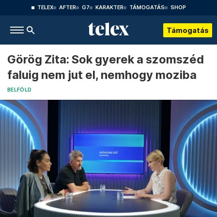
TELEX
AFTER
G7
KARAKTER
TÁMOGATÁS
SHOP
Támogatás
Görög Zita: Sok gyerek a szomszéd
faluig nem jut el, nemhogy moziba
BELFÖLD