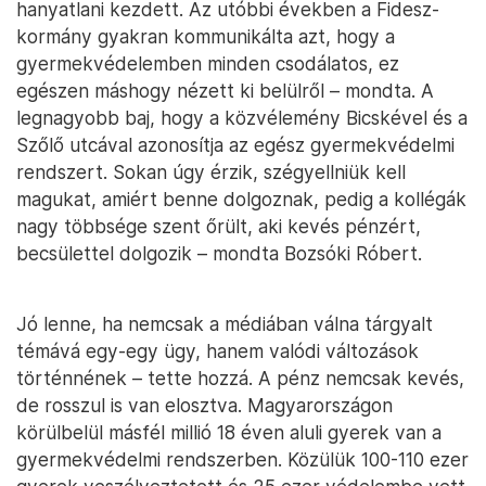
hanyatlani kezdett. Az utóbbi években a Fidesz-
kormány gyakran kommunikálta azt, hogy a
gyermekvédelemben minden csodálatos, ez
egészen máshogy nézett ki belülről – mondta. A
legnagyobb baj, hogy a közvélemény Bicskével és a
Szőlő utcával azonosítja az egész gyermekvédelmi
rendszert. Sokan úgy érzik, szégyellniük kell
magukat, amiért benne dolgoznak, pedig a kollégák
nagy többsége szent őrült, aki kevés pénzért,
becsülettel dolgozik – mondta Bozsóki Róbert.
Jó lenne, ha nemcsak a médiában válna tárgyalt
témává egy-egy ügy, hanem valódi változások
történnének – tette hozzá. A pénz nemcsak kevés,
de rosszul is van elosztva. Magyarországon
körülbelül másfél millió 18 éven aluli gyerek van a
gyermekvédelmi rendszerben. Közülük 100-110 ezer