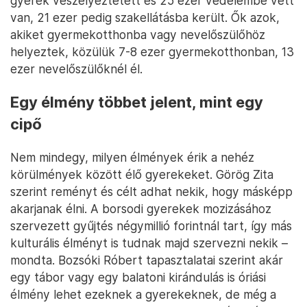
gyerek veszélyeztetett és 25 ezer védelembe vett
van, 21 ezer pedig szakellátásba került. Ők azok,
akiket gyermekotthonba vagy nevelőszülőhöz
helyeztek, közülük 7-8 ezer gyermekotthonban, 13
ezer nevelőszülőknél él.
Egy élmény többet jelent, mint egy
cipő
Nem mindegy, milyen élmények érik a nehéz
körülmények között élő gyerekeket. Görög Zita
szerint reményt és célt adhat nekik, hogy másképp
akarjanak élni. A borsodi gyerekek mozizásához
szervezett gyűjtés négymillió forintnál tart, így más
kulturális élményt is tudnak majd szervezni nekik –
mondta. Bozsóki Róbert tapasztalatai szerint akár
egy tábor vagy egy balatoni kirándulás is óriási
élmény lehet ezeknek a gyerekeknek, de még a