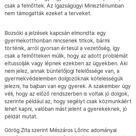
csak a felnőttek. Az Igazságügyi Minisztériumban
nem támogatták ezeket a terveket.
Bozsóki a jelzések kapcsán elmondta: egy
gyermekotthonban nincsenek titkok, bármi
történik, arról gyorsan értesül a vezetőség, így
csak a felnőtteken múlik, hogy az adott problémát
eltussolják vagy lépnek ezekben az ügyekben. Aki
nem jelez, annak büntetőjogi felelőssége van, a
gyermekvédelemben dolgozóknak kötelességük
jelezni, ha bajban van egy gyerek. A szakember úgy
véli, hogy az előző rendszerben is voltak jó dolgok,
szerinte például az, hogy segélyt csak közmunkáért
lehet kapni, valóban mást jelent a gyerekeknek, jó
példát mutat.
Görög Zita szerint Mészáros Lőrinc adományai