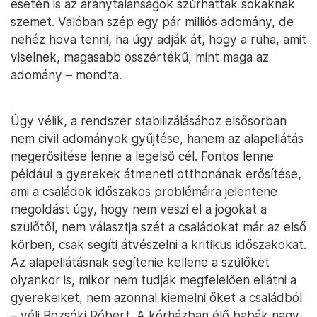
esetén is az aránytalanságok szúrhattak sokaknak
szemet. Valóban szép egy pár milliós adomány, de
nehéz hova tenni, ha úgy adják át, hogy a ruha, amit
viselnek, magasabb összértékű, mint maga az
adomány – mondta.
Úgy vélik, a rendszer stabilizálásához elsősorban
nem civil adományok gyűjtése, hanem az alapellátás
megerősítése lenne a legelső cél. Fontos lenne
például a gyerekek átmeneti otthonának erősítése,
ami a családok időszakos problémáira jelentene
megoldást úgy, hogy nem veszi el a jogokat a
szülőtől, nem választja szét a családokat már az első
körben, csak segíti átvészelni a kritikus időszakokat.
Az alapellátásnak segítenie kellene a szülőket
olyankor is, mikor nem tudják megfelelően ellátni a
gyerekeiket, nem azonnal kiemelni őket a családból
– véli Bozsóki Róbert. A kórházban élő babák nagy