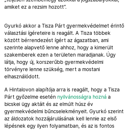
amiket ez a rezsim hozott”.
Gyurkó akkor a Tisza Párt gyermekvédelmet érintő
választási ígéreteire is reagált. A Tisza többek
között bérrendezést ígért az ágazatban, ami
szerinte alapvető lenne ahhoz, hogy a kimerült
szakemberek ezen a területen maradjanak. Úgy
látja, hogy új, korszerűbb gyermekvédelmi
törvényre lenne szükség, mert a mostani
elhasználódott.
A Hintalovon alapítója arra is reagált, hogy a Tisza
Párt győzelme esetén
nyilvánosságra hozná
a
bicskei ügy aktáit és az elmúlt húsz év
gyermekvédelmi bűncselekményeit. Gyurkó szerint
az áldozatok hozzájárulásának kell lennie az első
lépésnek egy ilyen folyamatban, és az is fontos