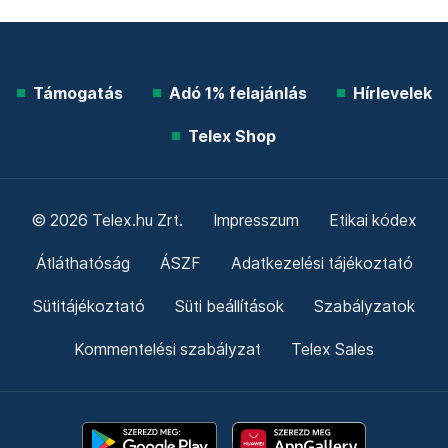
Támogatás
Adó 1% felajánlás
Hírlevelek
Telex Shop
© 2026 Telex.hu Zrt.
Impresszum
Etikai kódex
Átláthatóság
ÁSZF
Adatkezelési tájékoztató
Sütitájékoztató
Süti beállítások
Szabályzatok
Kommentelési szabályzat
Telex Sales