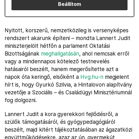
Beállítom
Nyitott, korszerű, nemzetközileg is versenyképes
rendszert akarunk építeni – mondta Lannert Judit
miniszterjelölt hétfőn a parlament Oktatási
Bizottságának
meghallgatásán
, ahol nemcsak erről
vagy a mindennapos kötelező testnevelés
hatásairól beszélt, hanem megerősítette azt a
napok óta keringő, elsőként a
Hvg.hu-n
megjelent
hírt is, hogy Gyurkó Szilvia, a Hintalovon alapítvány
vezetője a Szociális – és Családügyi Minisztériumnál
fog dolgozni.
Lannert Judit a kora gyerekkori fejlődésről, a
szülők támogatásáról, és gyógypedagógiáról
beszélt, majd kitért tájékoztatásában az ágazatközi
együttműködésekre, azaz az ún. gyermekút