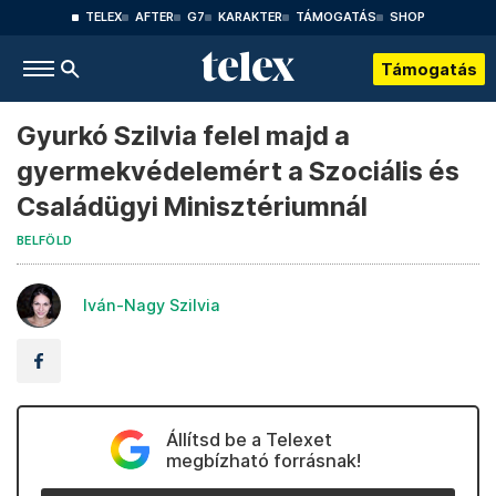
TELEX
AFTER
G7
KARAKTER
TÁMOGATÁS
SHOP
Támogatás
Gyurkó Szilvia felel majd a
gyermekvédelemért a Szociális és
Családügyi Minisztériumnál
BELFÖLD
Iván-Nagy Szilvia
Állítsd be a Telexet
megbízható forrásnak!