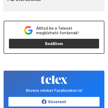
Állítsd be a Telexet
megbízható forrásnak!
Beállítom
Kövess minket Facebookon is!
Követem!