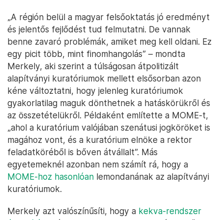
„A régión belül a magyar felsőoktatás jó eredményt
és jelentős fejlődést tud felmutatni. De vannak
benne zavaró problémák, amiket meg kell oldani. Ez
egy picit több, mint finomhangolás” – mondta
Merkely, aki szerint a túlságosan átpolitizált
alapítványi kuratóriumok mellett elsősorban azon
kéne változtatni, hogy jelenleg kuratóriumok
gyakorlatilag maguk dönthetnek a hatáskörükről és
az összetételükről. Példaként említette a MOME-t,
„ahol a kuratórium valójában szenátusi jogköröket is
magához vont, és a kuratórium elnöke a rektor
feladatköréből is bőven átvállalt”. Más
egyetemeknél azonban nem számít rá, hogy a
MOME-hoz hasonlóan
lemondanának az alapítványi
kuratóriumok.
Merkely azt valószínűsíti, hogy a
kekva-rendszer