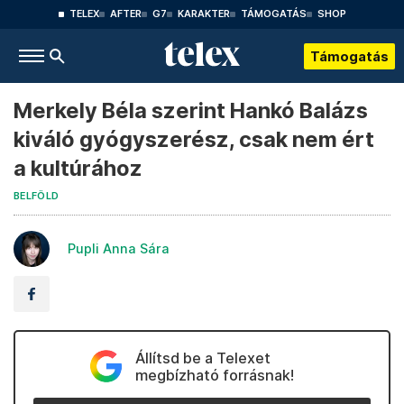
TELEX
AFTER
G7
KARAKTER
TÁMOGATÁS
SHOP
Támogatás
Merkely Béla szerint Hankó Balázs
kiváló gyógyszerész, csak nem ért
a kultúrához
BELFÖLD
Pupli Anna Sára
Állítsd be a Telexet
megbízható forrásnak!