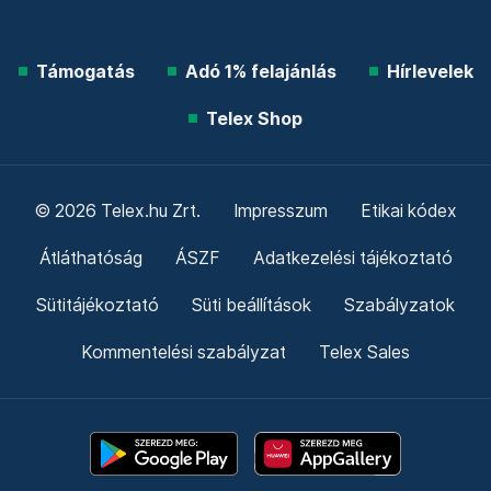
Támogatás
Adó 1% felajánlás
Hírlevelek
Telex Shop
© 2026 Telex.hu Zrt.
Impresszum
Etikai kódex
Átláthatóság
ÁSZF
Adatkezelési tájékoztató
Sütitájékoztató
Süti beállítások
Szabályzatok
Kommentelési szabályzat
Telex Sales