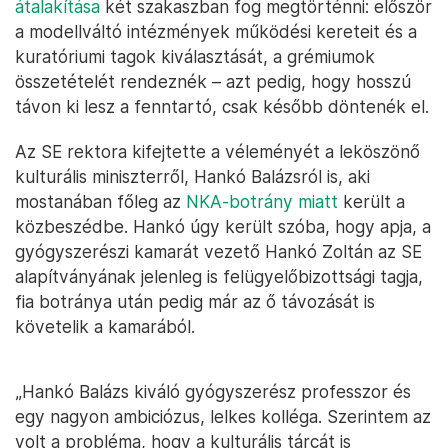
átalakítása
két szakaszban fog megtörténni: először
a modellváltó intézmények működési kereteit és a
kuratóriumi tagok kiválasztását, a grémiumok
összetételét rendeznék – azt pedig, hogy hosszú
távon ki lesz a fenntartó, csak később döntenék el.
Az SE rektora kifejtette a véleményét a leköszönő
kulturális miniszterről, Hankó Balázsról is, aki
mostanában főleg az
NKA-botrány miatt
került a
közbeszédbe. Hankó úgy került szóba, hogy apja, a
gyógyszerészi kamarát vezető Hankó Zoltán az SE
alapítványának jelenleg is felügyelőbizottsági tagja,
fia botránya után pedig már az ő távozását is
követelik a kamarából.
„Hankó Balázs kiváló gyógyszerész professzor és
egy nagyon ambiciózus, lelkes kolléga. Szerintem az
volt a probléma, hogy a kulturális tárcát is