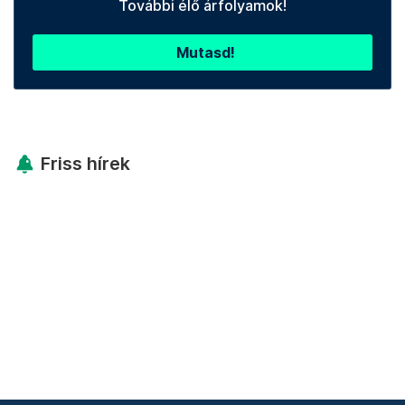
További élő árfolyamok!
Mutasd!
Friss hírek