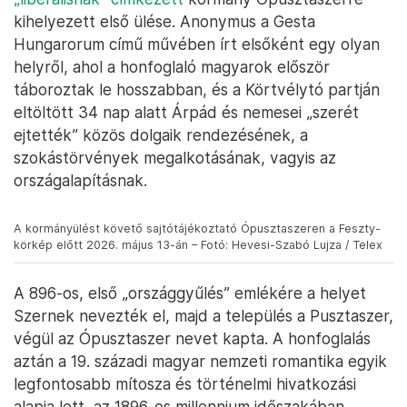
kihelyezett első ülése. Anonymus a Gesta
Hungarorum című művében írt elsőként egy olyan
helyről, ahol a honfoglaló magyarok először
táboroztak le hosszabban, és a Körtvélytó partján
eltöltött 34 nap alatt Árpád és nemesei „szerét
ejtették” közös dolgaik rendezésének, a
szokástörvények megalkotásának, vagyis az
országalapításnak.
A kormányülést követő sajtótájékoztató Ópusztaszeren a Feszty-
körkép előtt 2026. május 13-án – Fotó: Hevesi-Szabó Lujza / Telex
A 896-os, első „országgyűlés” emlékére a helyet
Szernek nevezték el, majd a település a Pusztaszer,
végül az Ópusztaszer nevet kapta. A honfoglalás
aztán a 19. századi magyar nemzeti romantika egyik
legfontosabb mítosza és történelmi hivatkozási
alapja lett, az 1896-os millennium időszakában