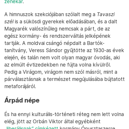
zenekar
.
A himnuszok szekciójában szólalt meg a
Tavaszi
szél
is a sükösdi gyerekek előadásában, és a dalt
Magyarék valószínűleg nemcsak a párt, de az
egész kormány- és rendszerváltás jelképének
tartják. A moldvai csángó népdalt a Bartók-
tanítvány, Veress Sándor gyűjtötte az 1930-as évek
elején, és talán nem volt olyan magyar óvodás, aki
az elmúlt évtizedekben ne fújta volna kívülről.
Pedig a Virágom, virágom nem szól másról, mint a
párválasztásnak a természet megújulásába bújtatott
metaforájáról.
Árpád népe
És ha ennyi kulturális-történeti réteg nem lett volna
elég, jött az Orbán Viktor által egyébként
„liberálisnak” címkézett
kormány Ópusztaszerre