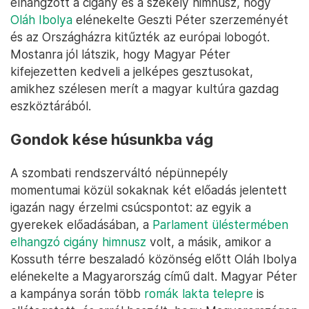
elhangzott a cigány és a székely himnusz, hogy
Oláh Ibolya
elénekelte Geszti Péter szerzeményét
és az Országházra kitűzték az európai lobogót.
Mostanra jól látszik, hogy Magyar Péter
kifejezetten kedveli a jelképes gesztusokat,
amikhez szélesen merít a magyar kultúra gazdag
eszköztárából.
Gondok kése húsunkba vág
A szombati rendszerváltó népünnepély
momentumai közül sokaknak két előadás jelentett
igazán nagy érzelmi csúcspontot: az egyik a
gyerekek előadásában, a
Parlament üléstermében
elhangzó cigány himnusz
volt, a másik, amikor a
Kossuth térre beszaladó közönség előtt Oláh Ibolya
elénekelte a Magyarország című dalt. Magyar Péter
a kampánya során több
romák lakta telepre
is