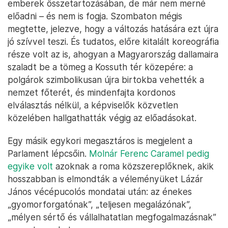
emberek összetartozásában, de már nem merné
előadni – és nem is fogja. Szombaton mégis
megtette, jelezve, hogy a változás hatására ezt újra
jó szívvel teszi. És tudatos, előre kitalált koreográfia
része volt az is, ahogyan a Magyarország dallamaira
szaladt be a tömeg a Kossuth tér közepére: a
polgárok szimbolikusan újra birtokba vehették a
nemzet főterét, és mindenfajta kordonos
elválasztás nélkül, a képviselők közvetlen
közelében hallgathatták végig az előadásokat.
Egy másik egykori megasztáros is megjelent a
Parlament lépcsőin.
Molnár Ferenc Caramel pedig
egyike volt
azoknak a roma közszereplőknek, akik
hosszabban is elmondták a véleményüket Lázár
János vécépucolós mondatai után: az énekes
„gyomorforgatónak”, „teljesen megalázónak”,
„mélyen sértő és vállalhatatlan megfogalmazásnak”