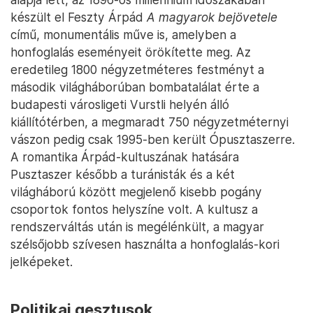
készült el Feszty Árpád
A magyarok bejövetele
című, monumentális műve is, amelyben a
honfoglalás eseményeit örökítette meg. Az
eredetileg 1800 négyzetméteres festményt a
második világháborúban bombatalálat érte a
budapesti városligeti Vurstli helyén álló
kiállítótérben, a megmaradt 750 négyzetméternyi
vászon pedig csak 1995-ben került Ópusztaszerre.
A romantika Árpád-kultuszának hatására
Pusztaszer később a turánisták és a két
világháború között megjelenő kisebb pogány
csoportok fontos helyszíne volt. A kultusz a
rendszerváltás után is megélénkült, a magyar
szélsőjobb szívesen használta a honfoglalás-kori
jelképeket.
Politikai gesztusok