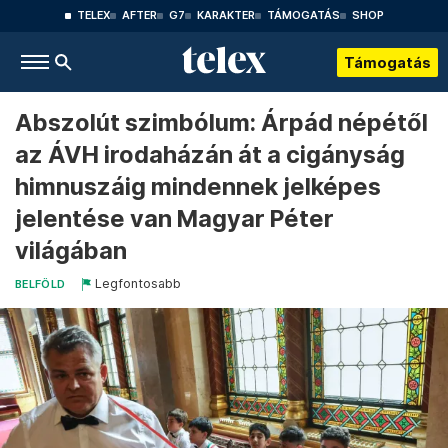
TELEX
AFTER
G7
KARAKTER
TÁMOGATÁS
SHOP
Támogatás
Abszolút szimbólum: Árpád népétől
az ÁVH irodaházán át a cigányság
himnuszáig mindennek jelképes
jelentése van Magyar Péter
világában
Legfontosabb
BELFÖLD