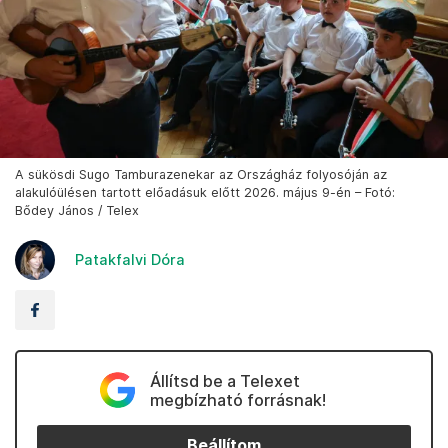
A sükösdi Sugo Tamburazenekar az Országház folyosóján az
alakulóülésen tartott előadásuk előtt 2026. május 9-én – Fotó:
Bődey János / Telex
Patakfalvi Dóra
Állítsd be a Telexet
megbízható forrásnak!
Beállítom