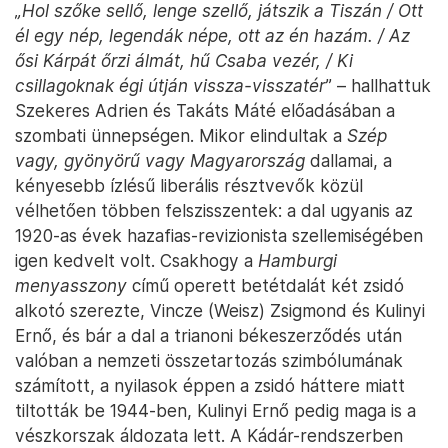
„Hol szőke sellő, lenge szellő, játszik a Tiszán / Ott
él egy nép, legendák népe, ott az én hazám. / Az
ősi Kárpát őrzi álmát, hű Csaba vezér, / Ki
csillagoknak égi útján vissza-visszatér
” – hallhattuk
Szekeres Adrien és Takáts Máté előadásában a
szombati ünnepségen. Mikor elindultak a
Szép
vagy, gyönyörű vagy Magyarország
dallamai, a
kényesebb ízlésű liberális résztvevők közül
vélhetően többen felszisszentek: a dal ugyanis az
1920-as évek hazafias-revizionista szellemiségében
igen kedvelt volt. Csakhogy a
Hamburgi
menyasszony
című operett betétdalát két zsidó
alkotó szerezte, Vincze (Weisz) Zsigmond és Kulinyi
Ernő, és bár a dal a trianoni békeszerződés után
valóban a nemzeti összetartozás szimbólumának
számított, a nyilasok éppen a zsidó háttere miatt
tiltották be 1944-ben, Kulinyi Ernő pedig maga is a
vészkorszak áldozata lett. A Kádár-rendszerben