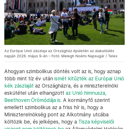
Az Európai Unió zászlaja az Országház épületén az alakulóülés
napján 2026. május 9-én – Fotó: Melegh Noémi Napsugár / Telex
Ahogyan szimbolikus döntés volt az is, hogy aznap
több mint tíz év után
ismét kitűzték az Európai Unió
kék zászlaját
az Országházra, és a miniszterelnöki
eskütétel után elhangzott
az Unió himnusza,
Beethoven Örömódája is.
A kormányfő szerint
emellett szimbolikus az a friss hír is, hogy a
Miniszterelnökség pont az Alkotmány utcába
költözik be, és jelképes, hogy a
Tisza képviselői
viszont nem költöznek be
az Államvédelmi Hatóság