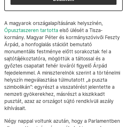
A magyarok országalapításának helyszínén,
Ópusztaszeren tartotta
első ülését a Tisza-
kormány. Magyar Péter és kormányszóvivői Feszty
Árpád, a honfoglalás stációit bemutató
monumentális festménye előtt sorakoztak fel a
sajtótájékoztatóra, mögöttük a táltossal és a
győztes csapatait fehér lováról figyelő Árpád
fejedelemmel. A miniszterelnök szerint a történelmi
helyszín megválasztása túlmutatott „a puszta
szimbolikán”: egyrészt a visszatérést jelentette a
nemzeti gyökerekhez, másrészt a kiszikkadt
pusztát, azaz az országot sújtó rendkívüli aszály
kihívásait.
Négy nappal voltunk azután, hogy a Parlamentben