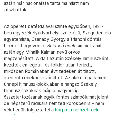
aztán már nacionalista tartalma miatt nem
játszhatták.
Az operett betétdalával szinte egyidőben, 1921-
ben egy székelyudvarhelyi születésű, Szegeden élő
egyetemista, Csanády György a trianoni döntés
hírére írt egy verset
Bujdosó ének
címmel, amit
aztán egy Mihalik Kálmán nevű orvos
megzenésített. A dalt ezután Székely himnuszként
kezdték emlegetni, és folklór útján terjedt,
miközben Romániában évtizedeken át tiltott,
irredenta éneknek számított. Az alakuló parlament
ünnepi himnusz-blokkjában elhangzó Székely
himnusz sokaknak máig a magyarság
összetartozásának egyik fontos szimbólumát jelenti,
de népszerű radikális nemzeti körökben is – nem
véletlenül dolgozta fel a
Kárpátia nemzetirock