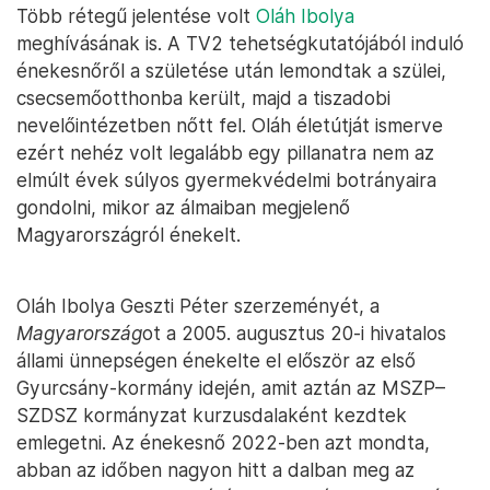
Több rétegű jelentése volt
Oláh Ibolya
meghívásának is. A TV2 tehetségkutatójából induló
énekesnőről a születése után lemondtak a szülei,
csecsemőotthonba került, majd a tiszadobi
nevelőintézetben nőtt fel. Oláh életútját ismerve
ezért nehéz volt legalább egy pillanatra nem az
elmúlt évek súlyos gyermekvédelmi botrányaira
gondolni, mikor az álmaiban megjelenő
Magyarországról énekelt.
Oláh Ibolya Geszti Péter szerzeményét, a
Magyarország
ot a 2005. augusztus 20-i hivatalos
állami ünnepségen énekelte el először az első
Gyurcsány-kormány idején, amit aztán az MSZP–
SZDSZ kormányzat kurzusdalaként kezdtek
emlegetni. Az énekesnő 2022-ben azt mondta,
abban az időben nagyon hitt a dalban meg az