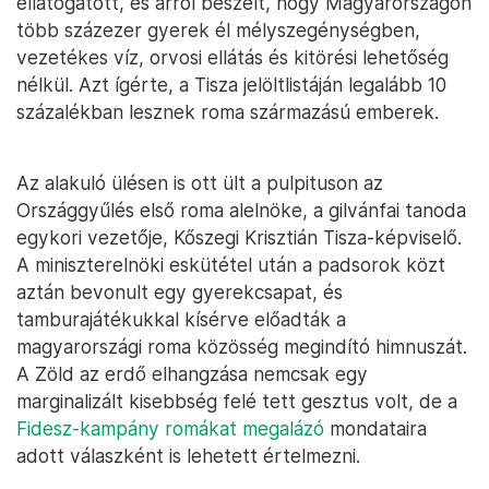
ellátogatott, és arról beszélt, hogy Magyarországon
több százezer gyerek él mélyszegénységben,
vezetékes víz, orvosi ellátás és kitörési lehetőség
nélkül. Azt ígérte, a Tisza jelöltlistáján legalább 10
százalékban lesznek roma származású emberek.
Az alakuló ülésen is ott ült a pulpituson az
Országgyűlés első roma alelnöke, a gilvánfai tanoda
egykori vezetője, Kőszegi Krisztián Tisza-képviselő.
A miniszterelnöki eskütétel után a padsorok közt
aztán bevonult egy gyerekcsapat, és
tamburajátékukkal kísérve előadták a
magyarországi roma közösség megindító himnuszát.
A Zöld az erdő elhangzása nemcsak egy
marginalizált kisebbség felé tett gesztus volt, de a
Fidesz-kampány romákat megalázó
mondataira
adott válaszként is lehetett értelmezni.