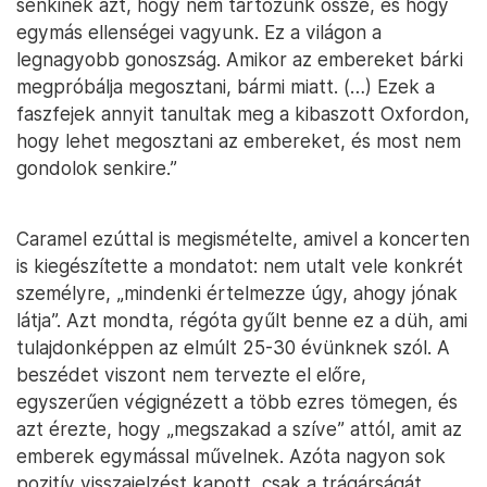
senkinek azt, hogy nem tartozunk össze, és hogy
egymás ellenségei vagyunk. Ez a világon a
legnagyobb gonoszság. Amikor az embereket bárki
megpróbálja megosztani, bármi miatt. (…) Ezek a
faszfejek annyit tanultak meg a kibaszott Oxfordon,
hogy lehet megosztani az embereket, és most nem
gondolok senkire.”
Caramel ezúttal is megismételte, amivel a koncerten
is kiegészítette a mondatot: nem utalt vele konkrét
személyre, „mindenki értelmezze úgy, ahogy jónak
látja”. Azt mondta, régóta gyűlt benne ez a düh, ami
tulajdonképpen az elmúlt 25-30 évünknek szól. A
beszédet viszont nem tervezte el előre,
egyszerűen végignézett a több ezres tömegen, és
azt érezte, hogy „megszakad a szíve” attól, amit az
emberek egymással művelnek. Azóta nagyon sok
pozitív visszajelzést kapott, csak a trágárságát