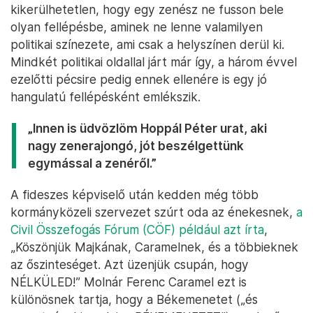
kikerülhetetlen, hogy egy zenész ne fusson bele
olyan fellépésbe, aminek ne lenne valamilyen
politikai színezete, ami csak a helyszínen derül ki.
Mindkét politikai oldallal járt már így, a három évvel
ezelőtti pécsire pedig ennek ellenére is egy jó
hangulatú fellépésként emlékszik.
„Innen is üdvözlöm Hoppál Péter urat, aki
nagy zenerajongó, jót beszélgettünk
egymással a zenéről.”
A fideszes képviselő után kedden még több
kormányközeli szervezet szúrt oda az énekesnek,
a
Civil Összefogás Fórum (CÖF) például azt írta
,
„Köszönjük Majkának, Caramelnek, és a többieknek
az őszinteséget. Azt üzenjük csupán, hogy
NÉLKÜLED!” Molnár Ferenc Caramel ezt is
különösnek tartja, hogy a Békemenetet („és