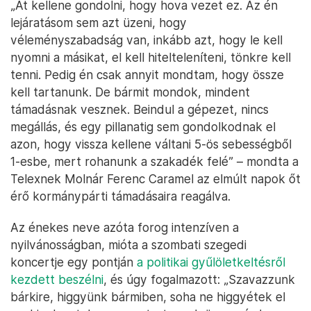
„Át kellene gondolni, hogy hova vezet ez. Az én
lejáratásom sem azt üzeni, hogy
véleményszabadság van, inkább azt, hogy le kell
nyomni a másikat, el kell hitelteleníteni, tönkre kell
tenni. Pedig én csak annyit mondtam, hogy össze
kell tartanunk. De bármit mondok, mindent
támadásnak vesznek. Beindul a gépezet, nincs
megállás, és egy pillanatig sem gondolkodnak el
azon, hogy vissza kellene váltani 5-ös sebességből
1-esbe, mert rohanunk a szakadék felé” – mondta a
Telexnek Molnár Ferenc Caramel az elmúlt napok őt
érő kormánypárti támadásaira reagálva.
Az énekes neve azóta forog intenzíven a
nyilvánosságban, mióta a szombati szegedi
koncertje egy pontján
a politikai gyűlöletkeltésről
kezdett beszélni
, és úgy fogalmazott: „Szavazzunk
bárkire, higgyünk bármiben, soha ne higgyétek el