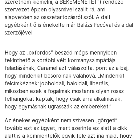
szeretném kiemelni, a BÉKEMENETET”) rendező
szervezet éppen olyasmivel szállt rá, ami
alapvetően az összetartozásról szól. A dalt
egyébként ő is énekelte már Balázs Fecóval és a dal
szerzőjével.
Hogy az „oxfordos” beszéd mégis mennyiben
tekinthető a korábbi vélt kormányszimpátiája
feladásának, Caramel azt válaszolta, pont az a baj,
hogy mindenkit besorolnak valahová. „Mindenkit
felcímkéznek: jobboldali, baloldali, liberális,
miközben ezek a fogalmak mostanra olyan rossz
felhangokat kaptak, hogy csak arra alkalmasak,
hogy egymásnak ugrasszák az embereket.”
Az énekes egyébként nem szívesen „görgeti”
tovább ezt az ügyet, mert szerinte ez alatt a cikk
alatt is a kommentelők egyik fele azt írja majd, hogy