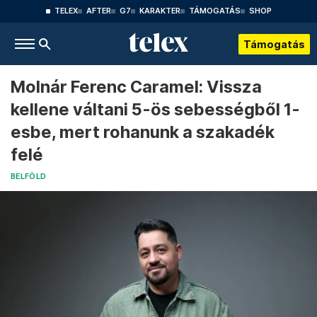
TELEX
AFTER
G7
KARAKTER
TÁMOGATÁS
SHOP
Támogatás
Molnár Ferenc Caramel: Vissza
kellene váltani 5-ös sebességből 1-
esbe, mert rohanunk a szakadék
felé
BELFÖLD