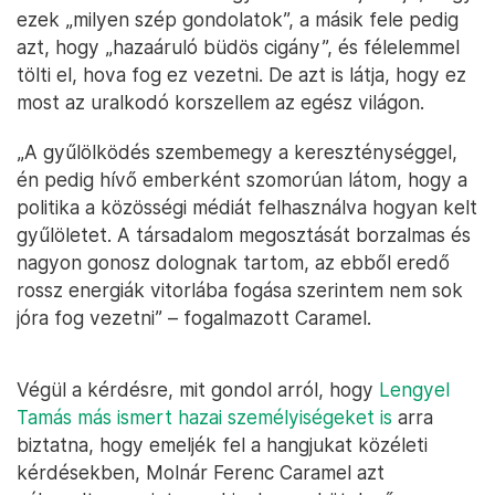
ezek „milyen szép gondolatok”, a másik fele pedig
azt, hogy „hazaáruló büdös cigány”, és félelemmel
tölti el, hova fog ez vezetni. De azt is látja, hogy ez
most az uralkodó korszellem az egész világon.
„A gyűlölködés szembemegy a kereszténységgel,
én pedig hívő emberként szomorúan látom, hogy a
politika a közösségi médiát felhasználva hogyan kelt
gyűlöletet. A társadalom megosztását borzalmas és
nagyon gonosz dolognak tartom, az ebből eredő
rossz energiák vitorlába fogása szerintem nem sok
jóra fog vezetni” – fogalmazott Caramel.
Végül a kérdésre, mit gondol arról, hogy
Lengyel
Tamás más ismert hazai személyiségeket is
arra
biztatna, hogy emeljék fel a hangjukat közéleti
kérdésekben, Molnár Ferenc Caramel azt