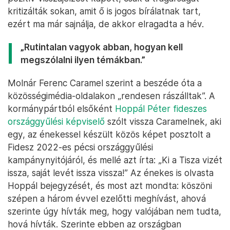
kritizálták sokan, amit ő is jogos bírálatnak tart,
ezért ma már sajnálja, de akkor elragadta a hév.
„Rutintalan vagyok abban, hogyan kell
megszólalni ilyen témákban.”
Molnár Ferenc Caramel szerint a beszéde óta a
közösségimédia-oldalakon „rendesen rászálltak”. A
kormánypártból elsőként
Hoppál Péter fideszes
országgyűlési képviselő
szólt vissza Caramelnek, aki
egy, az énekessel készült közös képet posztolt a
Fidesz 2022-es pécsi országgyűlési
kampánynyitójáról, és mellé azt írta: „Ki a Tisza vizét
issza, saját levét issza vissza!” Az énekes is olvasta
Hoppál bejegyzését, és most azt mondta: köszöni
szépen a három évvel ezelőtti meghívást, ahová
szerinte úgy hívták meg, hogy valójában nem tudta,
hová hívták. Szerinte ebben az országban