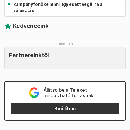
kampányfőnöke lenni, így esett végül rá a
választás
Kedvenceink
Partnereinktől
Állítsd be a Telexet
megbízható forrásnak!
Beállítom