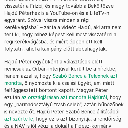
visszatér a Frizbi, és megy tovább a Beköltözve
Hajdú Péterhez is a YouTube-on és a LifeTV-n
egyaránt. Szóval vissza minden a régi
kerékvágásba” – zárta a videót Hajdú, aki arra nem
tért ki, hogy mihez képest kell most visszatérni a
régi kerékvágásba, és miért éppen ott kell
folytatni, ahol a kampány előtt abbahagyták.
Hajdú Péter egyébként a választások előtt
nemcsak az Orbán-interjúval került be a hírekbe,
hanem azzal is, hogy
Szabó Bence a Telexnek azt
mondta
, ő nyomozta ki a csalási ügyét, ami miatt
felfüggesztett börtönt kapott. Magyar Péter
ezután
az országjárásán azt mondta Hajdúról
, hogy
egy „harmadosztályú trash celeb”, aztán bűnözőnek
is nevezte őt. Hajdú Péter Szabó Bence állításából
azt szűrte le
, hogy ez is azt bizonyítja, a rendőrség
és a NAV is jól végzi a dolgát a Fidesz-kormány