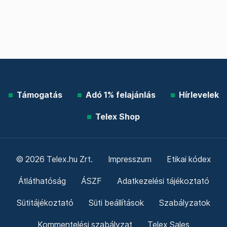
Támogatás
Adó 1% felajánlás
Hírlevelek
Telex Shop
© 2026 Telex.hu Zrt.
Impresszum
Etikai kódex
Átláthatóság
ÁSZF
Adatkezelési tájékoztató
Sütitájékoztató
Süti beállítások
Szabályzatok
Kommentelési szabályzat
Telex Sales