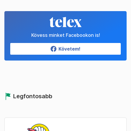
Kövess minket Facebookon is!
Követem!
Legfontosabb