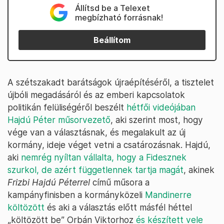
Állítsd be a Telexet
megbízható forrásnak!
Beállítom
A szétszakadt barátságok újraépítéséről, a tisztelet
újbóli megadásáról és az emberi kapcsolatok
politikán felüliségéről beszélt
hétfői videójában
Hajdú Péter műsorvezető
, aki szerint most, hogy
vége van a választásnak, és megalakult az új
kormány, ideje véget vetni a csatározásnak. Hajdú,
aki
nemrég nyíltan vállalta, hogy a Fidesznek
szurkol, de azért függetlennek tartja magát
, akinek
Frizbi Hajdú Péterrel
című műsora a
kampányfinisben a kormányközeli
Mandinerre
költözött
és aki a választás előtt másfél héttel
„költözött be” Orbán Viktorhoz
és készített vele