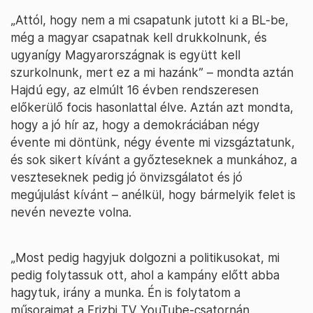
„Attól, hogy nem a mi csapatunk jutott ki a BL-be,
még a magyar csapatnak kell drukkolnunk, és
ugyanígy Magyarországnak is együtt kell
szurkolnunk, mert ez a mi hazánk” – mondta aztán
Hajdú egy, az elmúlt 16 évben rendszeresen
előkerülő focis hasonlattal élve. Aztán azt mondta,
hogy a jó hír az, hogy a demokráciában négy
évente mi döntünk, négy évente mi vizsgáztatunk,
és sok sikert kívánt a győzteseknek a munkához, a
veszteseknek pedig jó önvizsgálatot és jó
megújulást kívánt – anélkül, hogy bármelyik felet is
nevén nevezte volna.
„Most pedig hagyjuk dolgozni a politikusokat, mi
pedig folytassuk ott, ahol a kampány előtt abba
hagytuk, irány a munka. Én is folytatom a
műsoraimat a Frizbi TV YouTube-csatornán,