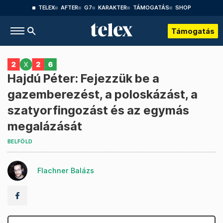
TELEX
AFTER
G7
KARAKTER
TÁMOGATÁS
SHOP
Támogatás
Hajdú Péter: Fejezzük be a
gazemberezést, a poloskázást, a
szatyorfingozást és az egymás
megalázását
BELFÖLD
Flachner Balázs