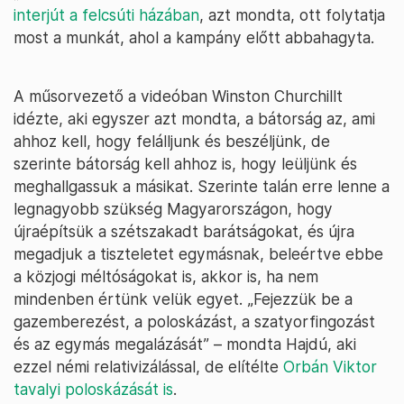
interjút a felcsúti házában
, azt mondta, ott folytatja
most a munkát, ahol a kampány előtt abbahagyta.
A műsorvezető a videóban Winston Churchillt
idézte, aki egyszer azt mondta, a bátorság az, ami
ahhoz kell, hogy felálljunk és beszéljünk, de
szerinte bátorság kell ahhoz is, hogy leüljünk és
meghallgassuk a másikat. Szerinte talán erre lenne a
legnagyobb szükség Magyarországon, hogy
újraépítsük a szétszakadt barátságokat, és újra
megadjuk a tiszteletet egymásnak, beleértve ebbe
a közjogi méltóságokat is, akkor is, ha nem
mindenben értünk velük egyet. „Fejezzük be a
gazemberezést, a poloskázást, a szatyorfingozást
és az egymás megalázását” – mondta Hajdú, aki
ezzel némi relativizálással, de elítélte
Orbán Viktor
tavalyi poloskázását is
.