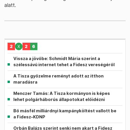
alatt.
Vissza a jövőbe: Schmidt Mária szerint a
szélessávú internet tehet a Fidesz vereségéről
A Tisza győzelme reményt adott az itthon
maradásra
Menczer Tamás: A Tisza kormányon is képes
lehet polgárháborús állapotokat előidézni
Bő másfél milliárdnyi kampányköltést vallott be
a Fidesz–KDNP
Orbán Balázs szerint senki nem akart a Fidesz