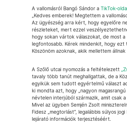
A vallomásról Bangó Sándor a
TikTok-olda
„Kedves emberek! Megtettem a vallomáso
Az ügyészség arra kért, hogy egyelőre n
részleteket, mert ezzel veszélyeztethet
hogy sokan vártok válaszokat, de most a hi
legfontosabb. Kérek mindenkit, hogy ezt t
Köszönöm azoknak, akik mellettem állnak
A Szőlő utcai nyomozás a feltételezett
„Z
tavaly több tanút meghallgattak, de a K
egyikük sem tudott egyértelmű választ adn
ki mondta azt, hogy „nagyon magasrangú po
névtelen interjúból származik, amit csak 
Mivel az ügyben Semjén Zsolt miniszterel
Fidesz „megtorlást”, legalábbis súlyos jo
lejárató információk terjesztéséért.