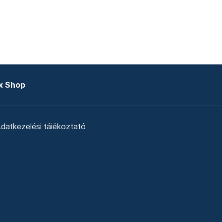
x Shop
datkezelési tájékoztató
zat
Telex Sales