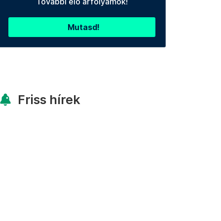
További élő árfolyamok!
Mutasd!
Friss hírek