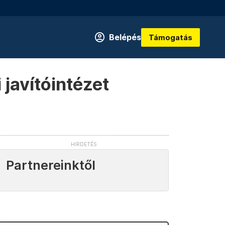
Belépés
Támogatás
 javítóintézet
Partnereinktől