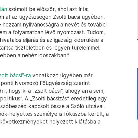
lán
számolt be először, ahol azt írta:
mat az ügyészségen Zsolti bácsi ügyében.
e hozzam nyilvánosságra a nevét és további
ném a folyamatban lévő nyomozást. Tudom,
vatalos eljárás és az igazság kiderülése a
artsa tiszteletben és legyen türelemmel.
 ebben a nehéz időszakban.”
solt bácsi”-ra
vonatkozó ügyében már
özponti Nyomozó Főügyészség szerint
i, hogy ki a „Zsolt bácsi”, ahogy arra sem,
litikus”. A „Zsolti bácsizás” eredetileg egy
a szóbeszéd kapcsolt össze a Szőlő utcával.
nök-helyettes személye is fókuszba került, a
gi következményeket helyezett kilátásba a