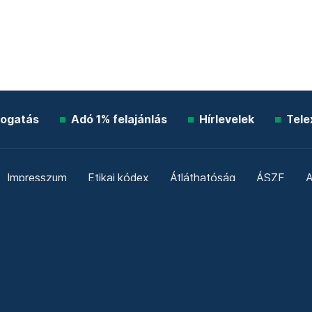
ogatás
Adó 1% felajánlás
Hírlevelek
Tele
Impresszum
Etikai kódex
Átláthatóság
ÁSZF
A
Süti beállítások
Szabályzatok
Kommentelési szabály