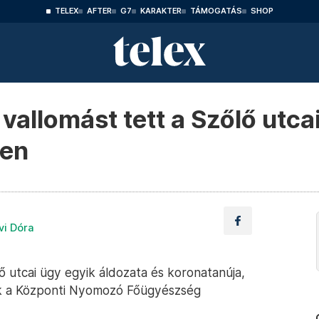
TELEX
AFTER
G7
KARAKTER
TÁMOGATÁS
SHOP
allomást tett a Szőlő utcai
ben
vi Dóra
ő utcai ügy egyik áldozata és koronatanúja,
k a Központi Nyomozó Főügyészség