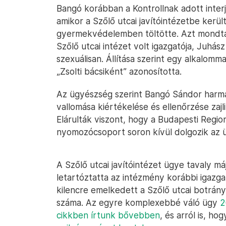
Bangó korábban a Kontrollnak adott interj
amikor a Szőlő utcai javítóintézetbe kerül
gyermekvédelemben töltötte. Azt mondta,
Szőlő utcai intézet volt igazgatója, Juhá
szexuálisan. Állítása szerint egy alkalomm
„Zsolti bácsiként” azonosította.
Az ügyészség szerint Bangó Sándor harmad
vallomása kiértékelése és ellenőrzése zaj
Elárulták viszont, hogy a Budapesti Regi
nyomozócsoport soron kívül dolgozik az 
A Szőlő utcai javítóintézet ügye tavaly m
letartóztatta az intézmény korábbi igazga
kilencre emelkedett a Szőlő utcai botrány
száma. Az egyre komplexebbé váló ügy
2
cikkben írtunk bővebben
, és arról is, ho