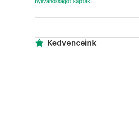
nyilvánosságot kaptak
.
Kedvenceink