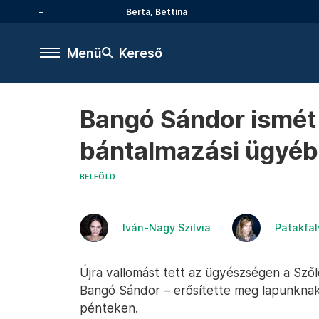
Berta, Bettina
Menü
Kereső
Bangó Sándor ismét v
bántalmazási ügyé
BELFÖLD
Iván-Nagy Szilvia
Patakfal
Újra vallomást tett az ügyészségen a Szől
Bangó Sándor – erősítette meg lapunkna
pénteken.