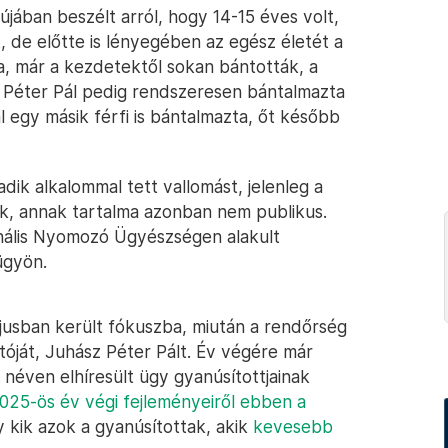
újában beszélt arról, hogy 14-15 éves volt,
t, de előtte is lényegében az egész életét a
 már a kezdetektől sokan bántották, a
sz Péter Pál pedig rendszeresen bántalmazta
al egy másik férfi is bántalmazta, őt később
ik alkalommal tett vallomást, jelenleg a
lik, annak tartalma azonban nem publikus.
onális Nyomozó Ügyészségen alakult
ügyön.
ájusban került fókuszba, miután a rendőrség
tóját, Juhász Péter Pált. Év végére már
 néven elhíresült ügy gyanúsítottjainak
025-ös év végi fejleményeiről ebben a
gy kik azok a gyanúsítottak, akik
kevesebb