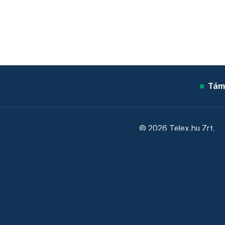
Tám
© 2026 Telex.hu Zrt.
Sütitájékoztató