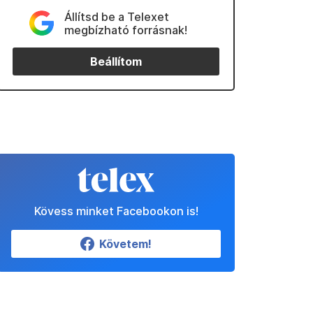
Állítsd be a Telexet
megbízható forrásnak!
Beállítom
Kövess minket Facebookon is!
Követem!