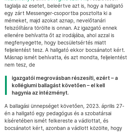
taglalja az esetet, beleértve azt is, hogy a hallgató
egy zárt Messenger-csoportba posztolta ki a
mémeket, majd azokat aznap, nevelőtanári
felszólításra törölte is onnan. Az igazgató ennek
ellenére behívatta őt az irodájába, ahol azzal is
megfenyegette, hogy becsületsértés miatt
feljelentést tesz. A hallgató ekkor bocsánatot kért.
Másnap ismét behívatta, és azt mondta, feljelentést
nem tesz, de
igazgatói megrovásban részesíti, ezért – a
kollégiumi ballagást követően – el kell
hagynia az intézményt.
A ballagási ünnepséget követően, 2023. április 27-
én a hallgató egy pedagógus és a szobatársai
kíséretében ismét felkereste a vádlottat, és
bocsánatot kért, azonban a vádlott közölte, hogy