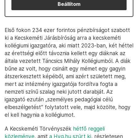
Beállítom
Első fokon 234 ezer forintos pénzbírságot szabott
ki a Kecskeméti Járásbíróság arra a kecskeméti
kollégiumi igazgatóra, aki miatt 2023-ban, két héttel
az érettségi előtt távoznia kellett egy diáknak az
általa vezetett Táncsics Mihály Kollégiumból. A diák
bűne az volt, hogy csinált egy mémet egy gagyin
átszerkesztett képéből, ami azért született meg,
mert az intézmény igazgatója fordítva fogta a
nemzeti színű szalag neki jutott darabját. Az
igazgató ezután „személyes pedagógiai célú
elbeszélgetést” folytatott vele, majd közölte, hogy
el kell hagynia a kollégiumot.
A Kecskeméti Törvényszék
hétfő reggeli
közleménye
, amit
a Hvg.hu szúrt ki
, részletesen