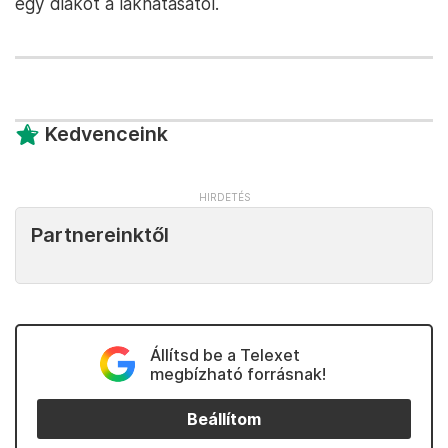
egy diákot a lakhatásától.
Kedvenceink
Partnereinktől
Állítsd be a Telexet
megbízható forrásnak!
Beállítom