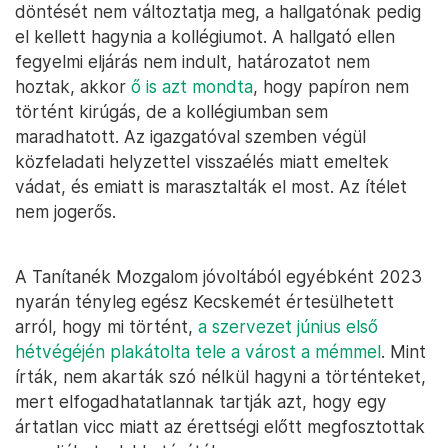
döntését nem változtatja meg, a hallgatónak pedig
el kellett hagynia a kollégiumot. A hallgató ellen
fegyelmi eljárás nem indult, határozatot nem
hoztak, akkor
ő is azt mondta
, hogy papíron nem
történt kirúgás, de a kollégiumban sem
maradhatott. Az igazgatóval szemben végül
közfeladati helyzettel visszaélés miatt emeltek
vádat, és emiatt is marasztalták el most. Az ítélet
nem jogerős.
A Tanítanék Mozgalom jóvoltából egyébként 2023
nyarán tényleg egész Kecskemét értesülhetett
arról, hogy mi történt,
a szervezet június első
hétvégéjén plakátolta tele a várost a mémmel
. Mint
írták, nem akarták szó nélkül hagyni a történteket,
mert elfogadhatatlannak tartják azt, hogy egy
ártatlan vicc miatt az érettségi előtt megfosztottak