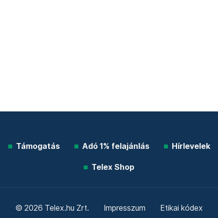
Támogatás
Adó 1% felajánlás
Hírlevelek
Telex Shop
© 2026 Telex.hu Zrt.
Impresszum
Etikai kódex