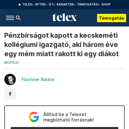
TELEX
AFTER
G7
KARAKTER
TÁMOGATÁS
SHOP
Támogatás
Pénzbírságot kapott a kecskeméti
kollégiumi igazgató, aki három éve
egy mém miatt rakott ki egy diákot
BELFÖLD
Flachner Balázs
Állítsd be a Telexet
megbízható forrásnak!