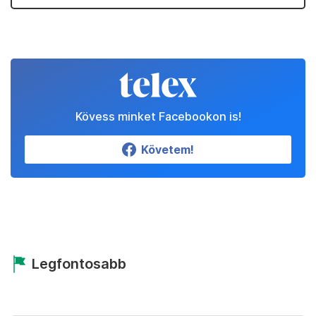
Kövess minket Facebookon is!
Követem!
Legfontosabb