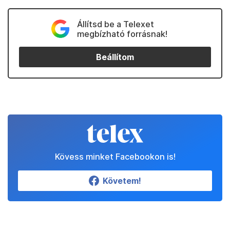
Állítsd be a Telexet
megbízható forrásnak!
Beállítom
Kövess minket Facebookon is!
Követem!