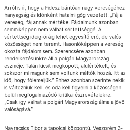
Arról is ír, hogy a Fidesz bántóan nagy vereségéhez
hanyagság és időnként hatalmi gőg vezetett. „Fáj a
vereség, fáj annak mértéke. Fájdalmunk azonban
semmiképpen nem válhat sértettséggé. A
sértettség ideig-óráig lehet egyesítő erő, de valós
közösséget nem teremt. Hasonlóképpen a vereség
okozta fájdalom sem. Szerencsére azonban
rendelkezésünkre áll a polgári Magyarország
eszméje. Talán kicsit megkopott, alulértékelt, és
sokszor mi magunk sem voltunk méltók hozzá. Itt az
idő, hogy fölemeljük.” Ehhez azonban szerinte nekik
is változniuk kell, és oda kell figyelni a közösségen
belül megfogalmazódó kritikai észrevételekre.
„Csak így válhat a polgári Magyarország álma a jövő
valóságává.”
Navracsics Tibor a tapolcai központú, Veszprém 3-