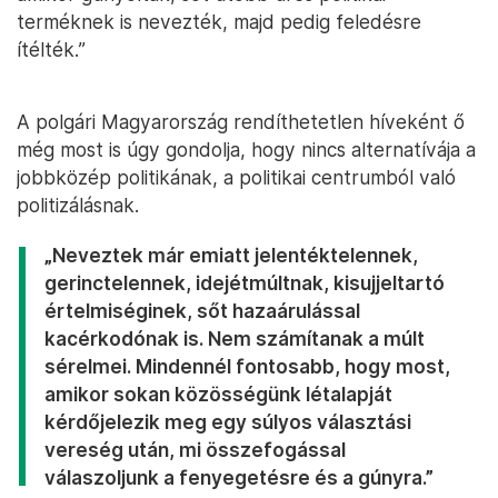
terméknek is nevezték, majd pedig feledésre
ítélték.”
A polgári Magyarország rendíthetetlen híveként ő
még most is úgy gondolja, hogy nincs alternatívája a
jobbközép politikának, a politikai centrumból való
politizálásnak.
„Neveztek már emiatt jelentéktelennek,
gerinctelennek, idejétmúltnak, kisujjeltartó
értelmiséginek, sőt hazaárulással
kacérkodónak is. Nem számítanak a múlt
sérelmei. Mindennél fontosabb, hogy most,
amikor sokan közösségünk létalapját
kérdőjelezik meg egy súlyos választási
vereség után, mi összefogással
válaszoljunk a fenyegetésre és a gúnyra.”