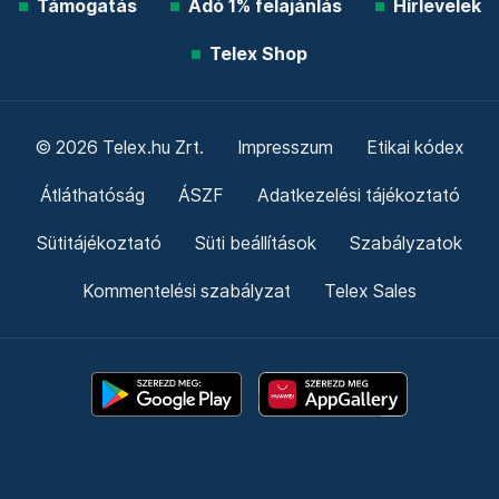
Támogatás
Adó 1% felajánlás
Hírlevelek
Telex Shop
© 2026 Telex.hu Zrt.
Impresszum
Etikai kódex
Átláthatóság
ÁSZF
Adatkezelési tájékoztató
Sütitájékoztató
Süti beállítások
Szabályzatok
Kommentelési szabályzat
Telex Sales