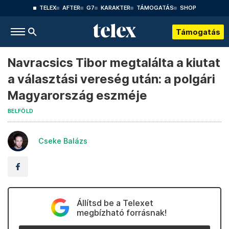
TELEX
AFTER
G7
KARAKTER
TÁMOGATÁS
SHOP
Támogatás
Navracsics Tibor megtalálta a kiutat
a választási vereség után: a polgári
Magyarország eszméje
BELFÖLD
Cseke Balázs
Állítsd be a Telexet
megbízható forrásnak!