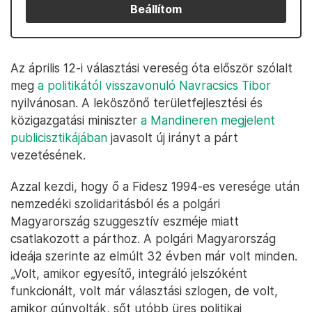
Beállítom
Az április 12-i választási vereség óta először szólalt
meg
a politikától visszavonuló Navracsics Tibor
nyilvánosan. A leköszönő területfejlesztési és
közigazgatási miniszter
a Mandineren megjelent
publicisztikájában
javasolt új irányt a párt
vezetésének.
Azzal kezdi, hogy ő a Fidesz 1994-es veresége után
nemzedéki szolidaritásból és a polgári
Magyarország szuggesztív eszméje miatt
csatlakozott a párthoz. A polgári Magyarország
ideája szerinte az elmúlt 32 évben már volt minden.
„Volt, amikor egyesítő, integráló jelszóként
funkcionált, volt már választási szlogen, de volt,
amikor gúnyolták, sőt utóbb üres politikai