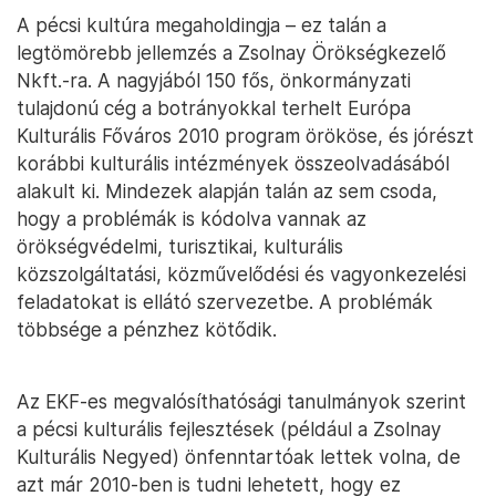
A pécsi kultúra megaholdingja – ez talán a
legtömörebb jellemzés a Zsolnay Örökségkezelő
Nkft.-ra. A nagyjából 150 fős, önkormányzati
tulajdonú cég a botrányokkal terhelt Európa
Kulturális Főváros 2010 program örököse, és jórészt
korábbi kulturális intézmények összeolvadásából
alakult ki. Mindezek alapján talán az sem csoda,
hogy a problémák is kódolva vannak az
örökségvédelmi, turisztikai, kulturális
közszolgáltatási, közművelődési és vagyonkezelési
feladatokat is ellátó szervezetbe. A problémák
többsége a pénzhez kötődik.
Az EKF-es megvalósíthatósági tanulmányok szerint
a pécsi kulturális fejlesztések (például a Zsolnay
Kulturális Negyed) önfenntartóak lettek volna, de
azt már 2010-ben is tudni lehetett, hogy ez