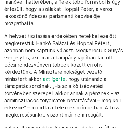
manőver hátterében, a Telex több forrásból is úgy
értesült, hogy a szálakat Hoppál Péter, a város
leköszönő fideszes parlamenti képviselője
mozgathatta.
A helyzet tisztázása érdekében hetekkel ezelőtt
megkerestük Hankó Balázst és Hoppál Pétert,
azonban nem kaptunk választ. Megkerestük Gulyás
Gergelyt is, akit már a kampányhajrában tartott
pécsi rendezvényén többek között erről is
kérdeztünk. A Miniszterelnökséget vezető
minisztert akkor
azt ígérte
, hogy utánanéz a
támogatás sorsának. „Ha az a költségvetési
törvényben szerepel, akkor annak a pénznek – az
adminisztrációs folyamatok betartásával – meg kell
érkeznie” – mondta a Telexnek márciusban. A friss
megkeresésünkre viszont már nem reagált.
Válaszolt ugyanakkor Szamosi Szabolcs, az állami