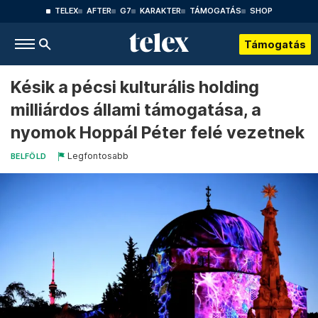
TELEX
AFTER
G7
KARAKTER
TÁMOGATÁS
SHOP
Támogatás
Késik a pécsi kulturális holding
milliárdos állami támogatása, a
nyomok Hoppál Péter felé vezetnek
Legfontosabb
BELFÖLD