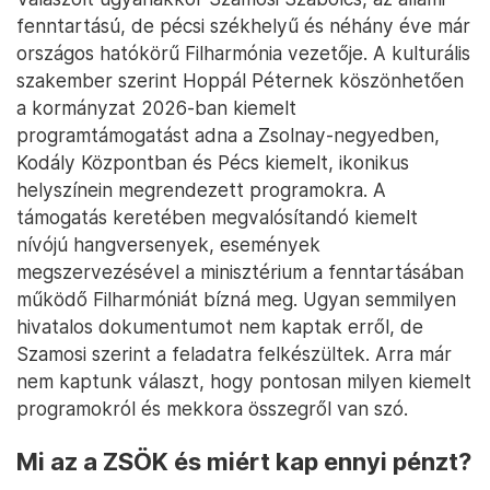
fenntartású, de pécsi székhelyű és néhány éve már
országos hatókörű Filharmónia vezetője. A kulturális
szakember szerint Hoppál Péternek köszönhetően
a kormányzat 2026-ban kiemelt
programtámogatást adna a Zsolnay-negyedben,
Kodály Központban és Pécs kiemelt, ikonikus
helyszínein megrendezett programokra. A
támogatás keretében megvalósítandó kiemelt
nívójú hangversenyek, események
megszervezésével a minisztérium a fenntartásában
működő Filharmóniát bízná meg. Ugyan semmilyen
hivatalos dokumentumot nem kaptak erről, de
Szamosi szerint a feladatra felkészültek. Arra már
nem kaptunk választ, hogy pontosan milyen kiemelt
programokról és mekkora összegről van szó.
Mi az a ZSÖK és miért kap ennyi pénzt?