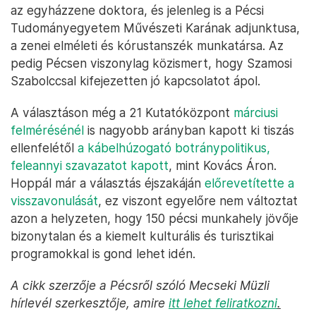
az egyházzene doktora, és jelenleg is a Pécsi
Tudományegyetem Művészeti Karának adjunktusa,
a zenei elméleti és kórustanszék munkatársa. Az
pedig Pécsen viszonylag közismert, hogy Szamosi
Szabolccsal kifejezetten jó kapcsolatot ápol.
A választáson még a 21 Kutatóközpont
márciusi
felmérésénél
is nagyobb arányban kapott ki tiszás
ellenfelétől
a kábelhúzogató botránypolitikus,
feleannyi szavazatot kapott
, mint Kovács Áron.
Hoppál már a választás éjszakáján
előrevetítette a
visszavonulását
, ez viszont egyelőre nem változtat
azon a helyzeten, hogy 150 pécsi munkahely jövője
bizonytalan és a kiemelt kulturális és turisztikai
programokkal is gond lehet idén.
A cikk szerzője a Pécsről szóló Mecseki Müzli
hírlevél szerkesztője, amire
itt lehet feliratkozni
.