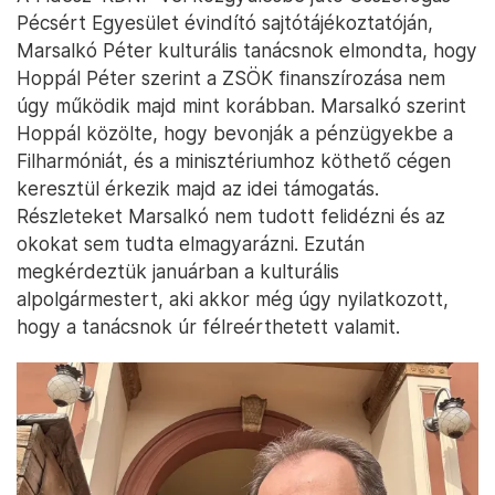
Pécsért Egyesület évindító sajtótájékoztatóján,
Marsalkó Péter kulturális tanácsnok elmondta, hogy
Hoppál Péter szerint a ZSÖK finanszírozása nem
úgy működik majd mint korábban. Marsalkó szerint
Hoppál közölte, hogy bevonják a pénzügyekbe a
Filharmóniát, és a minisztériumhoz köthető cégen
keresztül érkezik majd az idei támogatás.
Részleteket Marsalkó nem tudott felidézni és az
okokat sem tudta elmagyarázni. Ezután
megkérdeztük januárban a kulturális
alpolgármestert, aki akkor még úgy nyilatkozott,
hogy a tanácsnok úr félreérthetett valamit.