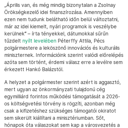
„Április van, és még mindig bizonytalan a Zsolnay
Örökségkezelő idei finanszírozása. Amennyiben
ezen nem tudunk belátható időn belül változtatni,
már az idei kiemelt, nyári programok is veszélybe
kerülnek
”
– írta tényekkel, dátumokkal sűrűn
tűzdelt
nyílt levelében
Péterffy Attila, Pécs
polgármestere a leköszönő innovációs és kulturális
miniszternek. Információink szerint valódi előrelépés
azóta sem történt, érdemi válasz erre a levélre sem
érkezett Hankó Balázstól.
A helyzet a polgármester szerint azért is aggasztó,
mert ugyan az önkormányzati tulajdonú cég
egymilliárd forintos működési támogatását a 2026-
os költségvetési törvény is rögzíti, azonban még
csak a kifizetéshez szükséges támogatói okiratot
sem sikerült kiállítani a minisztériumban. Sőt,
hónapok óta válaszokat sem kap a városvezetés a