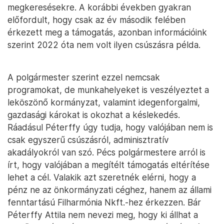
megkeresésekre. A korábbi években gyakran
előfordult, hogy csak az év második felében
érkezett meg a támogatás, azonban információink
szerint 2022 óta nem volt ilyen csúszásra példa.
A polgármester szerint ezzel nemcsak
programokat, de munkahelyeket is veszélyeztet a
leköszönő kormányzat, valamint idegenforgalmi,
gazdasági károkat is okozhat a késlekedés.
Ráadásul Péterffy úgy tudja, hogy valójában nem is
csak egyszerű csúszásról, adminisztratív
akadályokról van szó. Pécs polgármestere arról is
írt, hogy valójában a megítélt támogatás eltérítése
lehet a cél. Valakik azt szeretnék elérni, hogy a
pénz ne az önkormányzati céghez, hanem az állami
fenntartású Filharmónia Nkft.-hez érkezzen. Bár
Péterffy Attila nem nevezi meg, hogy ki állhat a