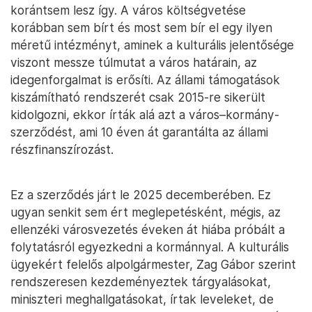
korántsem lesz így. A város költségvetése
korábban sem bírt és most sem bír el egy ilyen
méretű intézményt, aminek a kulturális jelentősége
viszont messze túlmutat a város határain, az
idegenforgalmat is erősíti. Az állami támogatások
kiszámítható rendszerét csak 2015-re sikerült
kidolgozni, ekkor írták alá azt a város–kormány-
szerződést, ami 10 éven át garantálta az állami
részfinanszírozást.
Ez a szerződés járt le 2025 decemberében. Ez
ugyan senkit sem ért meglepetésként, mégis, az
ellenzéki városvezetés éveken át hiába próbált a
folytatásról egyezkedni a kormánnyal. A kulturális
ügyekért felelős alpolgármester, Zag Gábor szerint
rendszeresen kezdeményeztek tárgyalásokat,
miniszteri meghallgatásokat, írtak leveleket, de