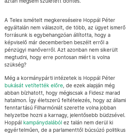
aztán mégsem született döntés.
A Telex ismételt megkereséseire Hoppál Péter
egyáltalán nem válaszolt, de több, az ügyet ismerő
forrásunk is egybehangzóan állította, hogy a
képviselő már decemberben beszélt erről a
pénzügyi manőverről. Azt azonban nem sikerült
megtudni, hogy erre pontosan miért is volna
szükség?
Még a kormánypárti intézetek is Hoppál Péter
bukását vetítették előre
, de ezek alapján még
abban bízhatott, hogy mégiscsak a Fidesz marad
hatalmon. Így életszerű feltételezés, hogy az állami
fenntartású Filharmóniát szerette volna jobban
helyzetbe hozni a karnagy, jelentősebb büdzsével.
Hoppál
kampánydalából
ez talán nem derül ki
egyértelműen, de a parlamenttől búcsúzó politikus