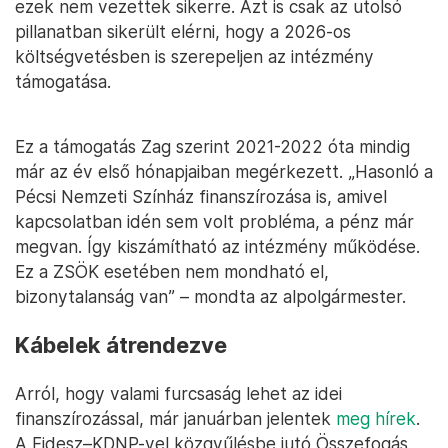
ezek nem vezettek sikerre. Azt is csak az utolsó
pillanatban sikerült elérni, hogy a 2026-os
költségvetésben is szerepeljen az intézmény
támogatása.
Ez a támogatás Zag szerint 2021-2022 óta mindig
már az év első hónapjaiban megérkezett. „Hasonló a
Pécsi Nemzeti Színház finanszírozása is, amivel
kapcsolatban idén sem volt probléma, a pénz már
megvan. Így kiszámítható az intézmény működése.
Ez a ZSÖK esetében nem mondható el,
bizonytalanság van” – mondta az alpolgármester.
Kábelek átrendezve
Arról, hogy valami furcsaság lehet az idei
finanszírozással, már januárban jelentek
meg hírek
.
A Fidesz–KDNP-vel közgyűlésbe jutó Összefogás