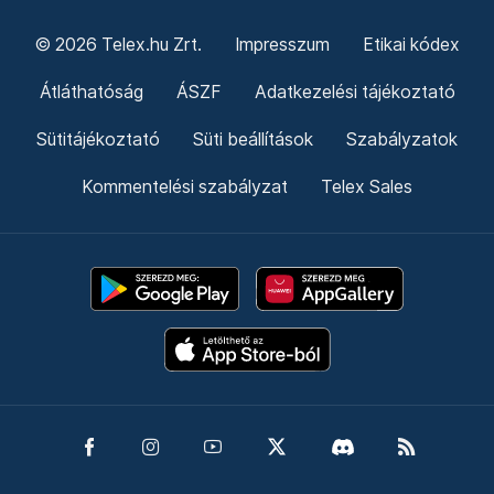
© 2026 Telex.hu Zrt.
Impresszum
Etikai kódex
Átláthatóság
ÁSZF
Adatkezelési tájékoztató
Sütitájékoztató
Süti beállítások
Szabályzatok
Kommentelési szabályzat
Telex Sales