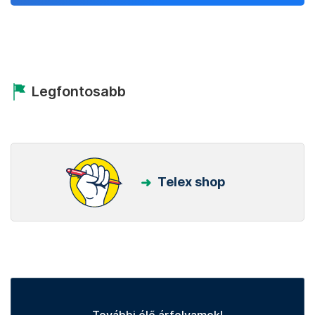
Legfontosabb
Telex shop
További élő árfolyamok!