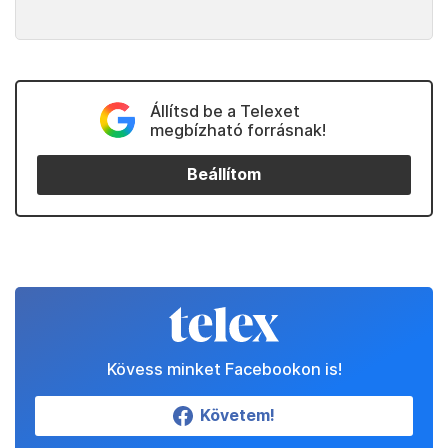
Állítsd be a Telexet
megbízható forrásnak!
Beállítom
Kövess minket Facebookon is!
Követem!